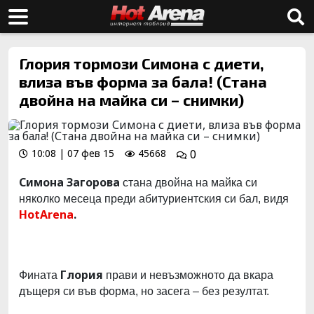
Глория тормози Симона с диети,
влиза във форма за бала! (Стана
двойна на майка си – снимки)
10:08 | 07 фев 15
45668
0
Симона Загорова
стана двойна на майка си
няколко месеца преди абитуриентския си бал, видя
HotArena
.
Глория
Фината
прави и невъзможното да вкара
дъщеря си във форма, но засега – без резултат.