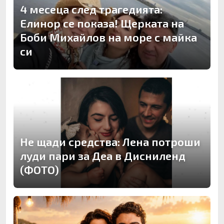
4 месеца след трагедията:
Елинор се показа! Щерката на
Боби Михайлов на море с майка
си
Не щади средства: Лена потроши
луди пари за Деа в Дисниленд
(ФОТО)