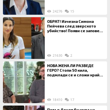
24276
15
ОБРАТ! Изчезна Симона
Пейчева след зверското
убийство! Появи се заповед
за локализирането й
21630
2
НОВА ЖЕНА ЛИ РАЗВЕДЕ
ГЕРО? Стопи 50 кила,
подмлади се и сложи край
на 20-годишен брак
18410
17
Петър Дочев би шута на