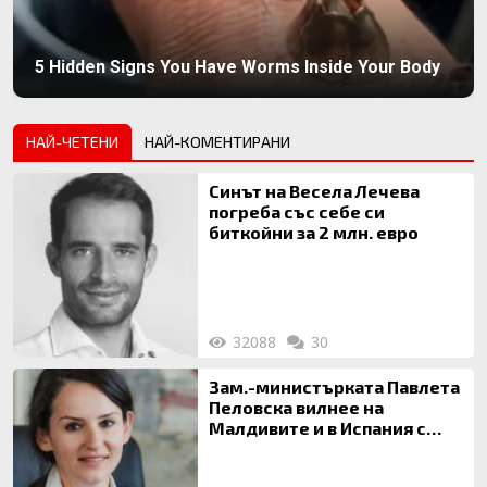
5 Hidden Signs You Have Worms Inside Your Body
НАЙ-ЧЕТЕНИ
НАЙ-КОМЕНТИРАНИ
Синът на Весела Лечева
погреба със себе си
биткойни за 2 млн. евро
32088
30
Зам.-министърката Павлета
Пеловска вилнее на
Малдивите и в Испания с
богата любовница – брокер
на недвижими имоти