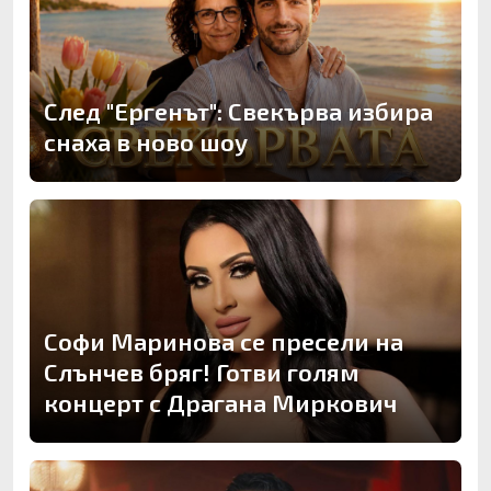
След "Ергенът": Свекърва избира
снаха в ново шоу
Софи Маринова се пресели на
Слънчев бряг! Готви голям
концерт с Драгана Миркович