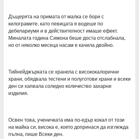
Дъщерята на примата от малка се бори с
килограмите, като певицата я водеше по
дебелариуми и в действителност имаше ефект.
Миналата година Симона беше доста отслабнала,
но от няколко месеца насам е качила двойно.
Тийнейджърката се хранела с висококалорични
храни, обядвала тестени и полуготови храни и всеки
ден си хапвала солидно количество захарни
изделия.
Освен това, ученичката има по-едър кокал от този
на майка си, висока е, което допринася да изглежда
пълна, пише Всеки ден.