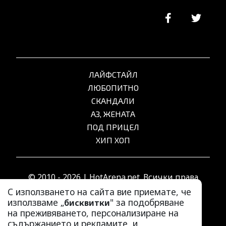
ЛАЙФСТАЙЛ
ЛЮБОПИТНО
СКАНДАЛИ
АЗ, ЖЕНАТА
ПОД ПРИЦЕЛ
ХИП ХОП
© 2010 - 2026 | HotArena.net. Всички права
запазени.
С използването на сайта вие приемате, че
използваме „
" за подобряване
бисквитки
на преживяването, персонализиране на
РЕКЛАМА
съдържанието и рекламите, и