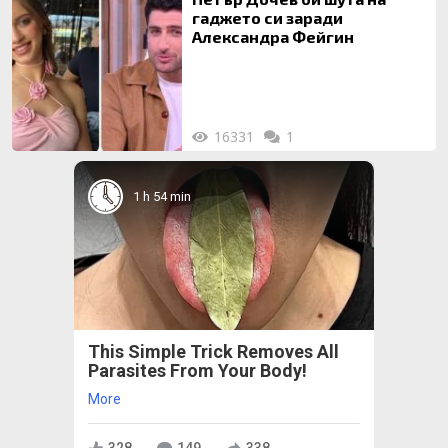
гаджето си заради
Александра Фейгин
16331
1
1 h 54 min
This Simple Trick Removes All
Parasites From Your Body!
More