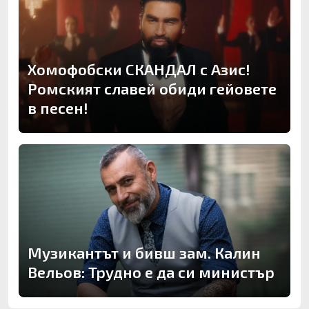
Хомофобски СКАНДАЛ с Азис!
Ромският славей обиди гейовете
в песен!
Музикантът и бивш зам. Калин
Вельов: Трудно е да си министър