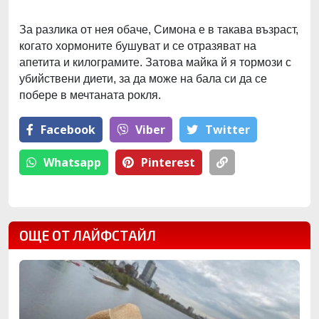
За разлика от нея обаче, Симона е в такава възраст,
когато хормоните бушуват и се отразяват на
апетита и килограмите. Затова майка й я тормози с
убийствени диети, за да може на бала си да се
побере в мечтаната рокля.
Facebook
Viber
Тwitter
Whatsapp
Pinterest
ОЩЕ ОТ ЛАЙФСТАЙЛ