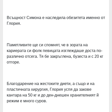
Всъщност Симона е наследила обезитета именно от
Глория.
Паметливите ще си спомнят, че в зората на
кариерата си фолк певицата изглеждаше доста по-
различно отсега. Тя бе закръглена, бузеста и с 20 кг
отгоре.
Благодарение на жестоките диети, а също и на
пластичната хирургия, Глория успя да закове
кантара на 50 кг и до ден-днешен хранителният й
режим е много суров.