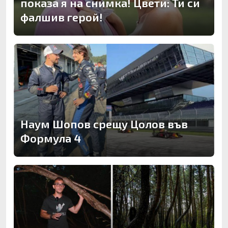
показа я на снимка! Цвети: Ти си
фалшив герой!
Наум Шопов срещу Цолов във
Формула 4