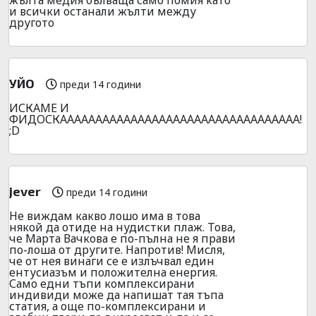
жълта медия бълваща само помия като
и всички останали жълти между
другото
УЙО
преди 14 години
ИСКАМЕ И
ФИДОСКАААААААААААААААААААААААААААААААААА!
;D
jever
преди 14 години
Не виждам какво лошо има в това
някой да отиде на нудистки плаж. Това,
че Марта Вачкова е по-пълна не я прави
по-лоша от другите. Напротив! Мисля,
че от нея винаги се е излъчвал един
ентусиазъм и положителна енергия.
Само едни тъпи комплексирани
индивиди може да напишат тая тъпа
статия, а още по-комплексирани и