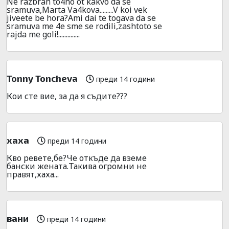
Ne razbrah to4no ot kakvo da se
sramuva,Marta Va4kova.........V koi vek
jiveete be hora?Ami dai te togava da se
sramuva me 4e sme se rodili,zashtoto se
rajda me goli!..............
Tonny Toncheva
преди 14 години
Кои сте вие, за да я съдите???
хаха
преди 14 години
Кво ревете,бе?Че откъде да вземе
бански жената.Такива огромни не
правят,хаха...
вани
преди 14 години