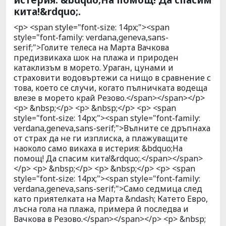
кита!&rdquo;.
<p> <span style="font-size: 14px;"><span
style="font-family: verdana,geneva,sans-
serif;">Голите телеса на Марта Вачкова
предизвикаха шок на плажа и природен
катаклизъм в морето. Ураган, цунами и
страховити водовъртежи са нищо в сравнение с
това, което се случи, когато пълничката водеща
влезе в морето край Резово.</span></span></p>
<p> &nbsp;</p> <p> &nbsp;</p> <p> <span
style="font-size: 14px;"><span style="font-family:
verdana,geneva,sans-serif;">Вълните се дръпнаха
от страх да не ги изплиска, а плажуващите
наоколо само викаха в истерия: &bdquo;На
помощ! Да спасим кита!&rdquo;.</span></span>
</p> <p> &nbsp;</p> <p> &nbsp;</p> <p> <span
style="font-size: 14px;"><span style="font-family:
verdana,geneva,sans-serif;">Само седмица след
като приятелката на Марта &ndash; Катето Евро,
лъсна гола на плажа, примера й последва и
Вачкова в Резово.</span></span></p> <p> &nbsp;