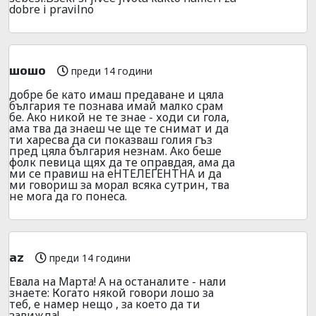
dobre i pravilno
шошо
преди 14 години
добре бе като имаш предаване и цяла
българия те познава имай малко срам
бе. Ако никой не те знае - ходи си гола,
ама тва да знаеш че ще те снимат и да
ти харесва да си показваш голия гъз
пред цяла българия незнам. Ако беше
фолк певица щях да те оправдая, ама да
ми се правиш на еНТЕЛЕГЕНТНА и да
ми говориш за морал всяка сутрин, тва
не мога да го понеса.
az
преди 14 години
Евала на Марта! А на останалите - нали
знаете: Когато някой говори лошо за
теб, е намер нещо , за което да ти
завижда!