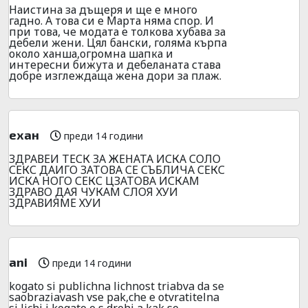
Наистина за дъщеря и ще е много
гадно. А това си е Марта няма спор. И
при това, че модата е толкова хубава за
дебели жени. Цял бански, голяма кърпа
около ханша,огромна шапка и
интересни бижута и дебеланата става
добре изглеждаща жена дори за плаж.
ехан
преди 14 години
ЗДРАВЕИ ТЕСК ЗА ЖЕНАТА ИСКА СОЛО
СЕКС ДАИГО ЗАТОВА СЕ СЪБЛИЧА СЕКС
ИСКА НОГО СЕКС ЦЗАТОВА ИСКАМ
ЗДРАВО ДАЯ ЧУКАМ СЛОЯ ХУИ
ЗДРАВИЯМЕ ХУИ
ani
преди 14 години
kogato si publichna lichnost triabva da se
saobraziavash vse pak,che e otvratitelna