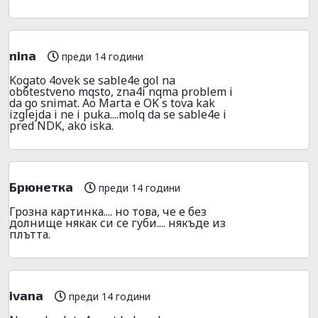
nina
преди 14 години
Kogato 4ovek se sable4e gol na
ob6testveno mqsto, zna4i nqma problem i
da go snimat. Ao Marta e OK s tova kak
izglejda i ne i puka....molq da se sable4e i
pred NDK, ako iska.
Брюнетка
преди 14 години
Грозна картинка.... но това, че е без
долнище някак си се губи.... някъде из
плътта.
ivana
преди 14 години