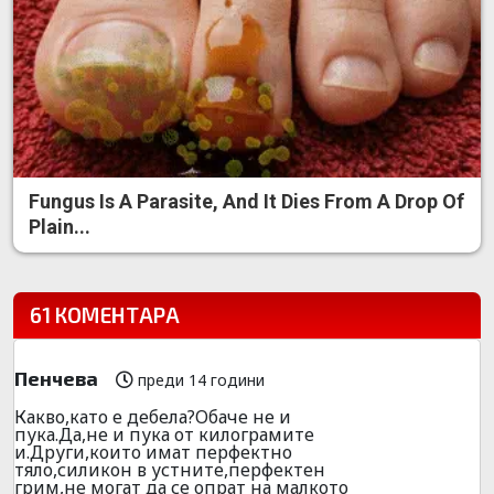
Fungus Is A Parasite, And It Dies From A Drop Of
Plain...
61 КОМЕНТАРА
Пенчева
преди 14 години
Какво,като е дебела?Обаче не и
пука.Да,не и пука от килограмите
и.Други,които имат перфектно
тяло,силикон в устните,перфектен
грим,не могат да се опрат на малкото