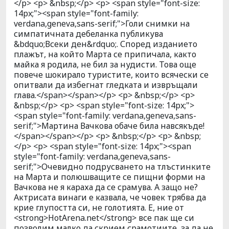
</p> <p> &nbsp;</p> <p> <span style="font-size:
14px;"><span style="font-family:
verdana,geneva,sans-serif;">Голи снимки на
симпатичната дебеланка публикува
&bdquo;Всеки ден&rdquo;. Според изданието
плажът, на който Марта се припичала, както
майка я родила, не бил за нудисти. Това още
повече шокирало туристите, които всячески се
опитвали да избегнат гледката и извръщали
глава.</span></span></p> <p> &nbsp;</p> <p>
&nbsp;</p> <p> <span style="font-size: 14px;">
<span style="font-family: verdana,geneva,sans-
serif;">Мартина Вачкова обаче била навсякъде!
</span></span></p> <p> &nbsp;</p> <p> &nbsp;
</p> <p> <span style="font-size: 14px;"><span
style="font-family: verdana,geneva,sans-
serif;">Очевидно подрусването на тлъстинките
на Марта и полюшващите се пищни форми на
Вачкова не я караха да се срамува. А защо не?
Актрисата винаги е казвала, че човек трябва да
крие глупостта си, не голотията. Е, ние от
<strong>HotArena.net</strong> все пак ще си
позволим малко да скрием срамотиите, за да не