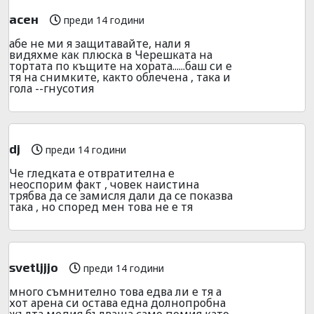
асен
преди 14 години
абе не ми я защитавайте, нали я
видяхме как плюска в Черешката на
тортата по къщите на хората......баш си е
тя на снимките, както облечена , така и
гола --гнусотия
dj
преди 14 години
Че гледката е отвратителна е
неоспорим факт , човек наистина
трябва да се замисля дали да се показва
така , но според мен това не е тя
svetljjjo
преди 14 години
много съмнително това едва ли е тя а
хот арена си остава една долнопробна