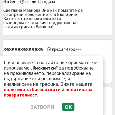
Hater
преди 14 години
Светлана Иванова Вие как помагате да
се оправи положението в България?
Като четете клюки или като
съзерцавате тлъстия пърдялник на г-
жата актрисата Вачкова?
хахахахахахаха
преди 14 години
Вълните се дръпнаха от страх да не ги
изплиска, а плажуващите наоколо само
С използването на сайта вие приемате, че
викаха в истерия: „На помощ! Да
използваме „
" за подобряване
бисквитки
спасим кита!”........ Бухахахаха.... не мога
на преживяването, персонализиране на
да спра да се хиля
съдържанието и рекламите, и
анализиране на трафика. Вижте нашата
и
политика за бисквитките
политика за
.
поверителност
toni
преди 14 години
А бе как съдите само хората, като дърти
ЗАТВОРИ
OK
селски клюкарки сте. А ако внимателно
се вгледате в себе си може и да