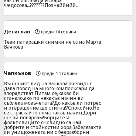
как ли изглежда Искара
Федосова...???????Познаййййй....
Десислав
преди 14 години
Тези папарашки снимки не са на Марта
Вачкова
Чапкънов
преди 14 години
Външният вид на Вачкова очевидно
дава повод на много комплексари да
злорадстват.Питам се,какво би
станало,ако по някакъв начин ви
съблека мозъчетата?До какъв ли потрес
и отвращение ще стигна!?Спокойно.Не
се стряскайте,няма такъв начин.Дори
ще ви повярвам!Борците и
фолкпевиците очевидно са най
добрите и стойностни хора.Забелязахте
ли унищожената ни с безразборни