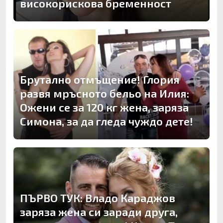
високорискова бременност
Брутално отмъщение! Глория
развя мръсното бельо на Илия:
Ожени се за 120 кг жена, заряза
Симона, за да гледа чуждо дете!
ПЪРВО ТУК: Владо Караджов
заряза жена си заради друга,