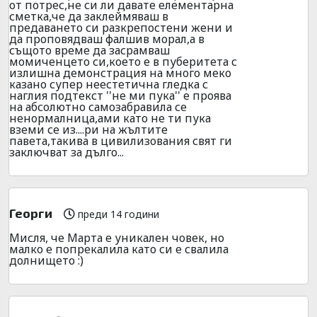
от потрес,не си ли давате елементарна
сметка,че да заклеймяваш в
предаването си разкрепостени жени и
да проповядваш фалшив морал,а в
същото време да засрамваш
момиченцето си,което е в пуберитета с
излишна демонстрация на много меко
казано супер неестетична гледка с
наглия подтекст ''не ми пука'' е проява
на абсолютно самозабравила се
ненормалница,ами като не ти пука
вземи се из....ри на жълтите
павета,такива в цивилизования свят ги
заключват за дълго...
Георги
преди 14 години
Мисля, че Марта е уникален човек, но
малко е попрекалила като си е свалила
долнището :)