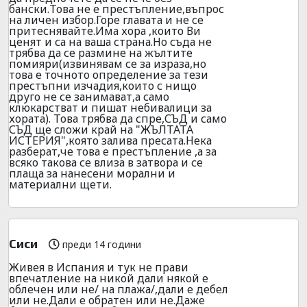
бански.Това не е престъпление,въпрос
на личен избор.Горе главата и не се
притеснявайте.Има хора ,които Ви
ценят и са на ваша страна.Но съда не
трябва да се размине на жълтите
помияри(извинявам се за израза,но
това е точното определение за тези
престъпни изчадия,които с нищо
друго не се занимават,а само
клюкарстват и пишат небивалици за
хората). Това трябва да спре,СЪД и само
СЪД ще сложи край на "ЖЪЛТАТА
ИСТЕРИЯ",която залива пресата.Нека
разберат,че това е престъпление ,а за
всяко такова се влиза в затвора и се
плаща за нанесени морални и
материални щети.
Сиси
преди 14 години
Живея в Испания и тук не прави
впечатление на никой дали някой е
облечен или не/ на плажа/,дали е дебел
или не.Дали е обратен или не.Даже