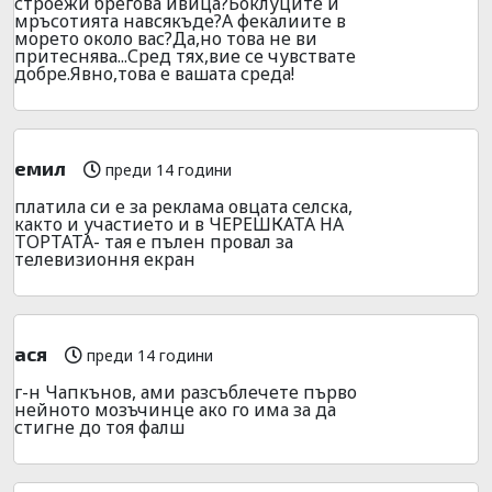
строежи брегова ивица?Боклуците и
мръсотията навсякъде?А фекалиите в
морето около вас?Да,но това не ви
притеснява...Сред тях,вие се чувствате
добре.Явно,това е вашата среда!
емил
преди 14 години
платила си е за реклама овцата селска,
както и участието и в ЧЕРЕШКАТА НА
ТОРТАТА- тая е пълен провал за
телевизионня екран
ася
преди 14 години
г-н Чапкънов, ами разсъблечете първо
нейното мозъчинце ако го има за да
стигне до тоя фалш