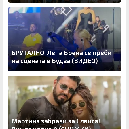
БРУТАЛНО: Лепа Брена се преби
на сцената в Будва (ВИДЕО)
Мартина забрави за Елвиса!
Вижте новия й (СНИМКИ)