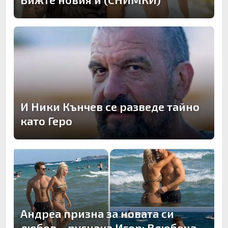
И Ники Кънчев се разведе тайно
като Геро
Андреа призна за новата си
любов – руснака Игор: Влюбена