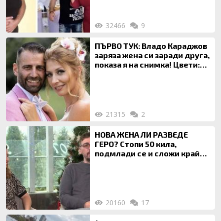
32466
9
ПЪРВО ТУК: Владо Караджов
заряза жена си заради друга,
показа я на снимка! Цвети:
Ти си фалшив герой!
21315
2
НОВА ЖЕНА ЛИ РАЗВЕДЕ
ГЕРО? Стопи 50 кила,
подмлади се и сложи край
на 20-годишен брак
20160
17