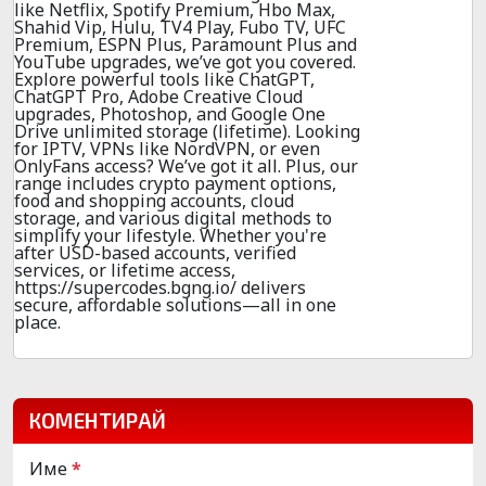
like Netflix, Spotify Premium, Hbo Max,
Shahid Vip, Hulu, TV4 Play, Fubo TV, UFC
Premium, ESPN Plus, Paramount Plus and
YouTube upgrades, we’ve got you covered.
Explore powerful tools like ChatGPT,
ChatGPT Pro, Adobe Creative Cloud
upgrades, Photoshop, and Google One
Drive unlimited storage (lifetime). Looking
for IPTV, VPNs like NordVPN, or even
OnlyFans access? We’ve got it all. Plus, our
range includes crypto payment options,
food and shopping accounts, cloud
storage, and various digital methods to
simplify your lifestyle. Whether you're
after USD-based accounts, verified
services, or lifetime access,
https://supercodes.bgng.io/ delivers
secure, affordable solutions—all in one
place.
КОМЕНТИРАЙ
Име
*