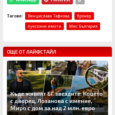
Тагове:
Венцислава Тафкова
брокер
луксозни имоти
Мис България
ОЩЕ ОТ ЛАЙФСТАЙЛ
Къде живеят БГ звездите: Коцето
с дворец, Лозанова с имение,
Миро с дом за над 2 млн. евро