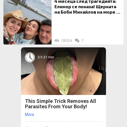
4 месеца след трагедията:
Елинор се показа! Щерката
на Боби Михайлов на море с
майка си
18004
7
3 h 31 min
This Simple Trick Removes All
Parasites From Your Body!
More