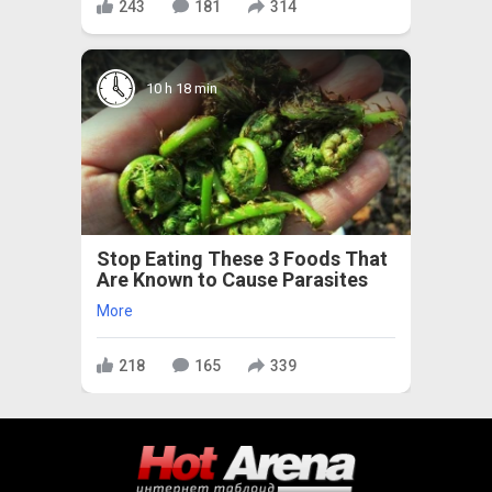
243
181
314
10 h 18 min
Stop Eating These 3 Foods That
Are Known to Cause Parasites
More
218
165
339