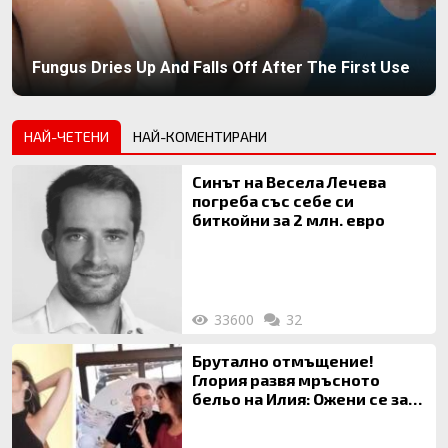
Fungus Dries Up And Falls Off After The First Use
НАЙ-ЧЕТЕНИ
НАЙ-КОМЕНТИРАНИ
Синът на Весела Лечева
погреба със себе си
биткойни за 2 млн. евро
33600
32
Брутално отмъщение!
Глория развя мръсното
бельо на Илия: Ожени се за
120 кг жена, заряза Симона,
за да гледа чуждо дете!