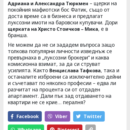
– щерки на
Адриана и Александра Тюркмен
покойния мафиотски бос Фатик, също от
доста време са в бизнеса и предлагат
луксозни имоти на баровски купувачи. Дори
, е в
щерката на Христо Стоичков – Мика
бранша.
Не можем да не си зададем въпроса защо
толкова популярни личности изведнъж се
превърнаха в „луксозни брокери“ и каква
комисионна взимат, за да си струват
усилията. Както
, така и
Венцислава Тафкова
останалите изброени са изключително дейни
и съчетават по няколко професии – едва ли
разчитат на процента си от отдаден
апартамент. Дали пък зад отдаването на
квартири не се крие… пералня?
Facebook
Viber
Тwitter
Whatsapp
Pinterest