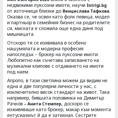
недвижими луксозни имоти, научи
Intrigi.bg
от източници близки до
.
Венцислава Тафкова
Оказва се, че освен като фолк певица, модел
и партньор в семейния бизнес на родителите
си, миската е сложила още една диня под
мишницата.
Отскоро тя се изявявала в особено
нашумялата и модерна професия
напоследък – брокер на луксозни имоти.
Любопитно как съчетава записването на
музикални клипове с отдаването на имоти
под наем.
Апропо, в тази светлина можем да видим не
една и две популярни личности у нас, с
изключително висок стандарт на живот. Така
например, бившата половинка на Димитър
Рачков
доскоро се
– Анита Стемпер,
изживяваше като брокер, макар към момента
ентусиазмът й да е затихнал. Сестрите