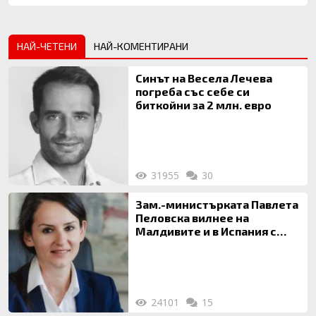
НАЙ-ЧЕТЕНИ
НАЙ-КОМЕНТИРАНИ
Синът на Весела Лечева
погреба със себе си
биткойни за 2 млн. евро
31955
30
Зам.-министърката Павлета
Пеловска вилнее на
Малдивите и в Испания с
богата любовница – брокер
на недвижими имоти
24101
15