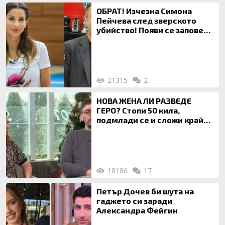
ОБРАТ! Изчезна Симона
Пейчева след зверското
убийство! Появи се заповед
за локализирането й
21315
2
НОВА ЖЕНА ЛИ РАЗВЕДЕ
ГЕРО? Стопи 50 кила,
подмлади се и сложи край
на 20-годишен брак
18186
17
Петър Дочев би шута на
гаджето си заради
Александра Фейгин