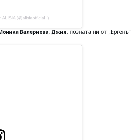
LISIA (@alisiaofficial_)
позната ни от „Ергенът
Моника Валериева
, Джия,