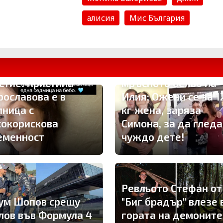
алисия
Мис България
Брутално отмъщени
ама вместо
Глория развя
стие: Кристина
мръсното бельо на
рославова е в
Илия: Ожени се за 1
лница с
кг жена, заряза
сокорискова
Симона, за да гледа
еменност
чуждо дете!
Ревльото Стефан от
ум Шопов срещу
"Биг брадър" влезе 
лов във Формула 4
гората на демоните