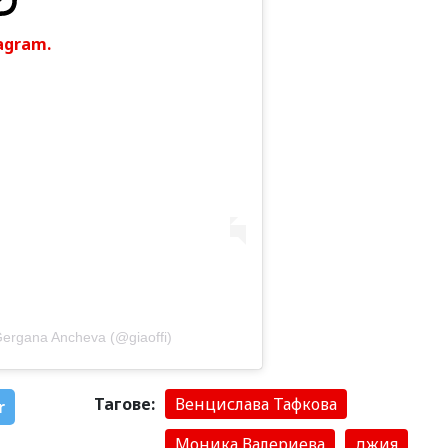
agram.
ergana Ancheva (@giaoffi)
Тагове:
Венцислава Тафкова
r
Моника Валериева
джия