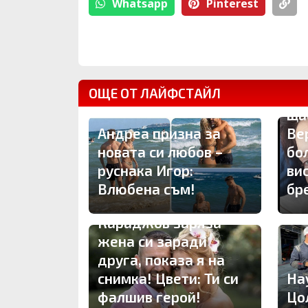
Whatsapp
Pinterest
ОЩЕ ОТ ЛАЙФСТАЙЛ
Др
ща
Андреа призна за
Ве
новата си любов –
бо
руснака Игор:
ви
Влюбена съм!
бр
ПЪРВО ТУК: Владо
Караджов заряза
жена си заради
друга, показа я на
снимка! Цвети: Ти си
На
фалшив герой!
Цо