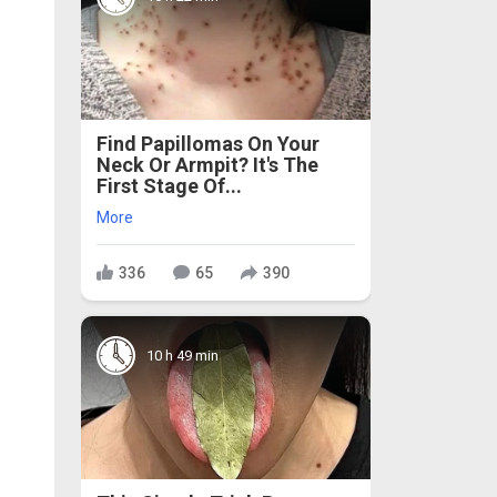
Find Papillomas On Your
Neck Or Armpit? It's The
First Stage Of...
More
336
65
390
10 h 49 min