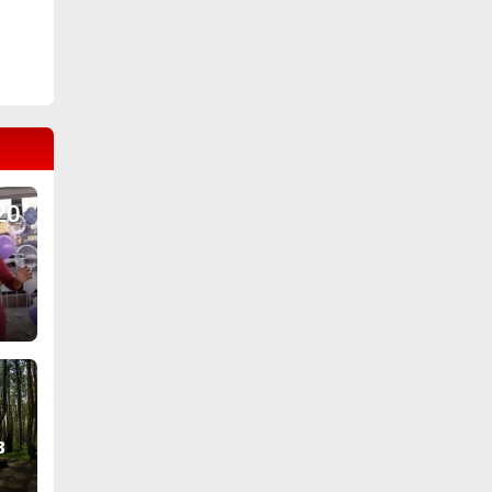
е!
20
в