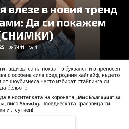
я влезе в новия тренд
дами: Да си покажем
 (СНИМКИ)
25
7441
4
и гащи да са на показ – в буквален и в преносен
ва с особена сила сред родния хайлайф, където
 от шоубизнеса често избират стайлинга си
да бельото.
да е носителката на короната
„Мис България“ за
писа
Пловдивската красавица си
ва,
Show.bg.
ки и… сутиен!