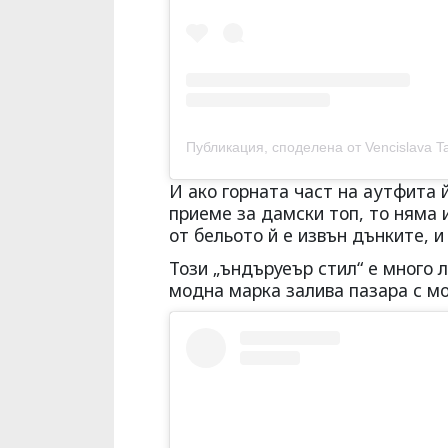
Публикация, споделена от Vencislava Tafkova Miss
И ако горната част на аутфита 
приеме за дамски топ, то няма 
от бельото й е извън дънките, 
Този „ъндъруеър стил“ е много
модна марка залива пазара с м