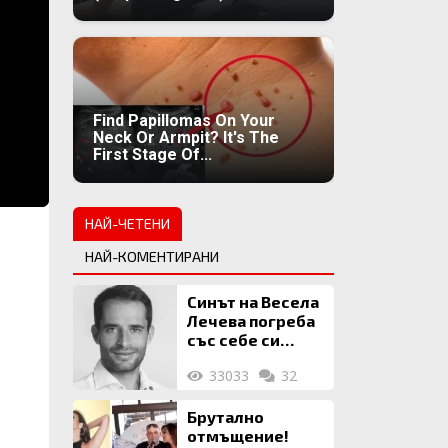
Find Papillomas On Your
Neck Or Armpit? It's The
First Stage Of...
НАЙ-ЧЕТЕНИ
НАЙ-КОМЕНТИРАНИ
Синът на Весела
Лечева погреба
със себе си
биткойни за 2
33033
32
млн. евро
Брутално
отмъщение!