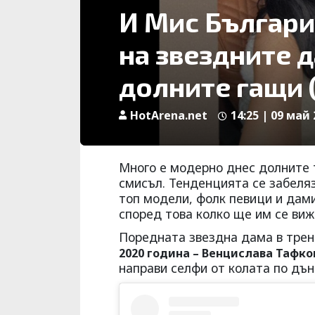
И Мис Българи
на звездните 
долните гащи
HotArena.net
14:25 | 09 май 
Много е модерно днес долните т
смисъл. Тенденцията се забеляз
топ модели, фолк певици и дами
според това колко ще им се виж
Поредната звездна дама в трен
2020 година – Венцислава Тафко
направи селфи от колата по дън