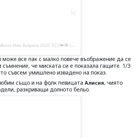
 Bulgaria 2020 🇧🇬👑🧿 (@vencislavatafkova)
й може все пак с малко повече въображение да се
и съмнение, че миската си е показала гащите. 1/3
и то съвсем умишлено извадено на показ.
 любим също и на фолк певицата
, чиято
Алисия
одели, разкриващи долното бельо.