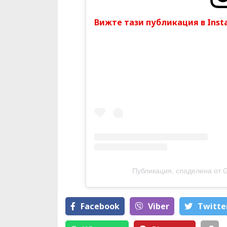
Вижте тази публикация в Inst
Публикация, споделена от G
Facebook
Viber
Тwitte