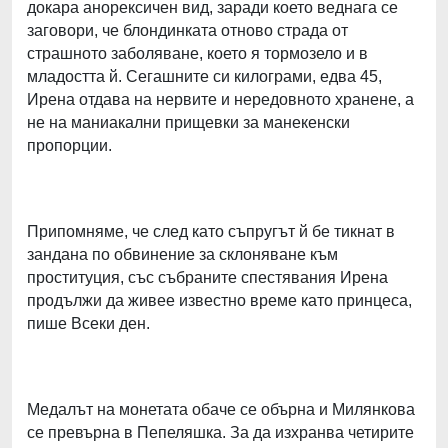
докара анорексичен вид, заради което веднага се
заговори, че блондинката отново страда от
страшното заболяване, което я тормозело и в
младостта й. Сегашните си килограми, едва 45,
Ирена отдава на нервите и нередовното хранене, а
не на маниакални прищевки за манекенски
пропорции.
Припомняме, че след като съпругът й бе тикнат в
зандана по обвинение за склоняване към
проституция, със събраните спестявания Ирена
продължи да живее известно време като принцеса,
пише Всеки ден.
Медалът на монетата обаче се обърна и Милянкова
се превърна в Пепеляшка. За да изхранва четирите