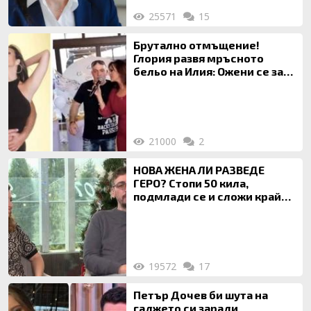
25571
15
Брутално отмъщение!
Глория развя мръсното
бельо на Илия: Ожени се за
120 кг жена, заряза Симона,
за да гледа чуждо дете!
21000
2
НОВА ЖЕНА ЛИ РАЗВЕДЕ
ГЕРО? Стопи 50 кила,
подмлади се и сложи край
на 20-годишен брак
19572
17
Петър Дочев би шута на
гаджето си заради