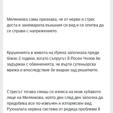
Милянкова сама признава, че от нерви и стрес
доста е занемарила външния си вид и се опитва да
се справи с напрежението.
Крушенията в живота на Ирена започнаха преди
близо 2 години, когато съпругът й Росен Чолов бе
задържан с обвиненията, че върти сутеньорска
мрежа и впоследствие бе вкаран зад решетките.
Стресът тогава сякаш се изписа на инак хубавото
лице на Милянкова, която ден след ден започна да
придобива все по-измъчен и изтормозен вид.
Рухналата нервна система от редица проблеми й