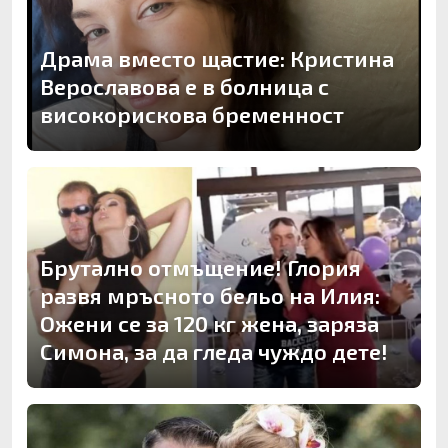
Драма вместо щастие: Кристина
Верославова е в болница с
високорискова бременност
Брутално отмъщение! Глория
развя мръсното бельо на Илия:
Ожени се за 120 кг жена, заряза
Симона, за да гледа чуждо дете!