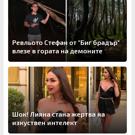
Ревльото Стефан от "Биг брадър"
влезе в гората на демоните
Шок! Лияна стана жертва на
изкуствен интелект