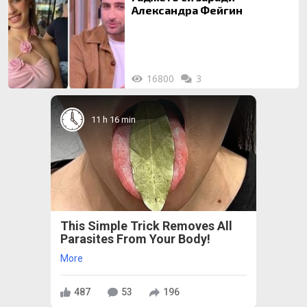
Александра Фейгин
16800
3
11 h 16 min
This Simple Trick Removes All
Parasites From Your Body!
More
487
53
196