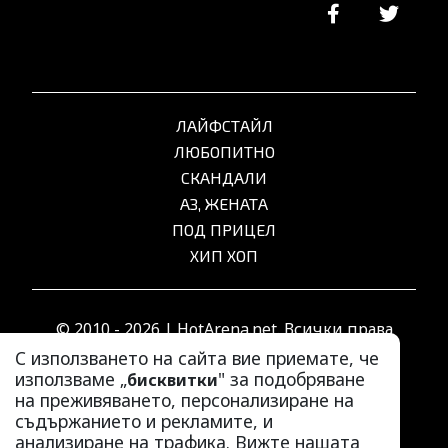
ЛАЙФСТАЙЛ
ЛЮБОПИТНО
СКАНДАЛИ
АЗ, ЖЕНАТА
ПОД ПРИЦЕЛ
ХИП ХОП
© 2010 - 2026 | HotArena.net. Всички права
запазени.
С използването на сайта вие приемате, че
използваме „
" за подобряване
бисквитки
на преживяването, персонализиране на
РЕКЛАМА
съдържанието и рекламите, и
КОНТАКТИ
анализиране на трафика. Вижте нашата