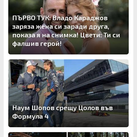
ПЪРВО ТУК: Владо Караджов
заряза жена си заради друга,
показа я на снимка! Цвети: Ти си
фалшив герой!
Наум Шопов срещу Цолов във
Формула 4