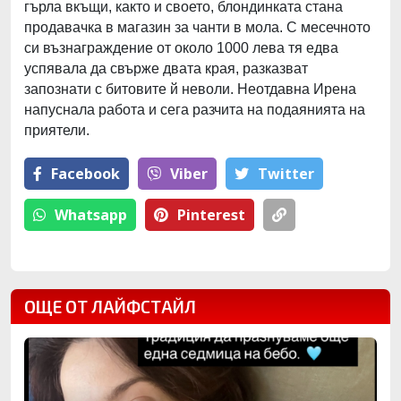
гърла вкъщи, както и своето, блондинката стана
продавачка в магазин за чанти в мола. С месечното
си възнаграждение от около 1000 лева тя едва
успявала да свърже двата края, разказват
запознати с битовите й неволи. Неотдавна Ирена
напуснала работа и сега разчита на подаянията на
приятели.
Facebook
Viber
Тwitter
Whatsapp
Pinterest
ОЩЕ ОТ ЛАЙФСТАЙЛ