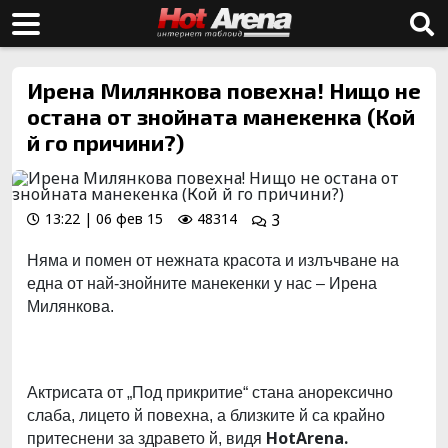
Ирена Милянкова повехна! Нищо не
остана от знойната манекенка (Кой
й го причини?)
13:22 | 06 фев 15
48314
3
Няма и помен от нежната красота и излъчване на
една от най-знойните манекенки у нас – Ирена
Милянкова.
Актрисата от „Под прикритие“ стана анорексично
слаба, лицето й повехна, а близките й са крайно
HotArena.
притеснени за здравето й, видя