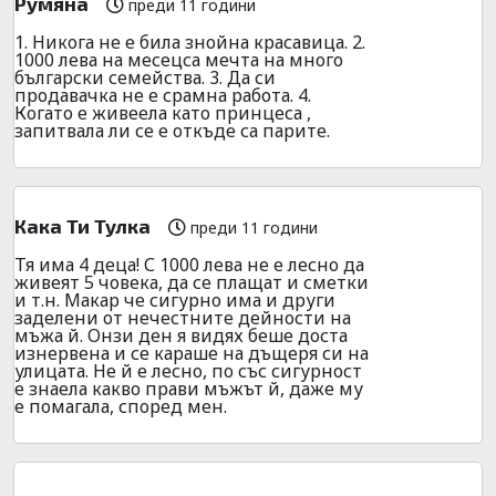
Румяна
преди 11 години
1. Никога не е била знойна красавица. 2.
1000 лева на месецса мечта на много
български семейства. 3. Да си
продавачка не е срамна работа. 4.
Когато е живеела като принцеса ,
запитвала ли се е откъде са парите.
Кака Ти Тулка
преди 11 години
Тя има 4 деца! С 1000 лева не е лесно да
живеят 5 човека, да се плащат и сметки
и т.н. Макар че сигурно има и други
заделени от нечестните дейности на
мъжа й. Онзи ден я видях беше доста
изнервена и се караше на дъщеря си на
улицата. Не й е лесно, по със сигурност
е знаела какво прави мъжът й, даже му
е помагала, според мен.