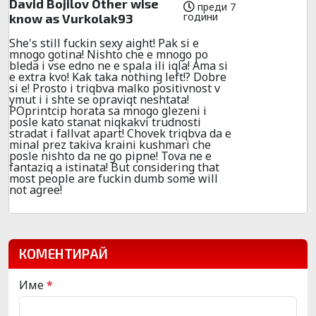
David Bojilov Other wise
преди 7
години
know as Vurkolak93
She's still fuckin sexy aight! Pak si e
mnogo gotina! Nishto che e mnogo po
bleda i vse edno ne e spala ili iqla! Ama si
e extra kvo! Kak taka nothing left!? Dobre
si e! Prosto i triqbva malko positivnost v
ymut i i shte se opraviqt neshtata!
POprintcip horata sa mnogo glezeni i
posle kato stanat niqkakvi trudnosti
stradat i fallvat apart! Chovek triqbva da e
minal prez takiva kraini kushmari che
posle nishto da ne go pipne! Tova ne e
fantaziq a istinata! But considering that
most people are fuckin dumb some will
not agree!
КОМЕНТИРАЙ
Име
*