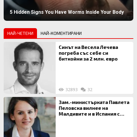
5 Hidden Signs You Have Worms Inside Your Body
НАЙ-ЧЕТЕНИ
НАЙ-КОМЕНТИРАНИ
Синът на Весела Лечева
погреба със себе си
биткойни за 2 млн. евро
32893
32
Зам.-министърката Павлета
Пеловска вилнее на
Малдивите и в Испания с
богата любовница – брокер
на недвижими имоти