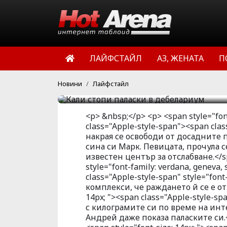
Кали най-накрая се осв
не й даваха мира след 
Певицата, прочула се с 
ЛАЙФСТАЙЛ
АЗ, ЖЕНАТА
П
известен център за отс
HotArena.net
16:37 | 25 мар 
Новини
Лайфстайл
<p> &nbsp;</p> <p> <span style="font
class="Apple-style-span"><span class
накрая се освободи от досадните 
сина си Марк. Певицата, прочула се
известен център за отслабване.</s
style="font-family: verdana, geneva,
class="Apple-style-span" style="fo
комплекси, че раждането й се е от
14px; "><span class="Apple-style-s
с килограмите си по време на ин
Андрей даже показа паласките си.