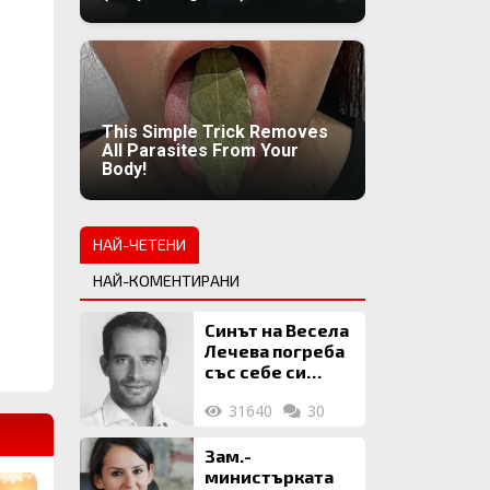
This Simple Trick Removes
All Parasites From Your
Body!
НАЙ-ЧЕТЕНИ
НАЙ-КОМЕНТИРАНИ
Синът на Весела
Лечева погреба
със себе си
биткойни за 2
31640
30
млн. евро
Зам.-
министърката