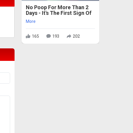
No Poop For More Than 2
Days - It's The First Sign Of
More
165
193
202