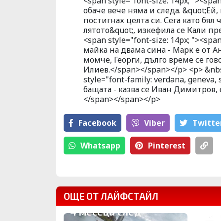
<span style="font-size: 14px; "><span
обаче вече няма и следа. &quot;Ей
постигнах целта си. Сега като бял 
лятото&quot;, изкефила се Кали пр
<span style="font-size: 14px; "><span
майка на двама сина - Марк е от А
момче, Георги, дълго време се гов
Илиев.</span></span></p> <p> &nbsp
style="font-family: verdana, geneva
бащата - казва се Иван Димитров, 
</span></span></p>
Facebook
Viber
Тwitte
Whatsapp
Pinterest
ОЩЕ ОТ ЛАЙФСТАЙЛ
4 месеца след