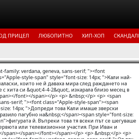
ободи от досадните паласки, които
раждането на сина си Марк.
хита си 4-4-2, изкарала близо месец в
ОД ПРИЦЕЛ
ЛЮБОПИТНО
ХИП-ХОП
СКАНДАЛ
лабване.
11
47222
1
-family: verdana, geneva, sans-serif; "><font
="Apple-style-span" style="font-size: 14px; ">Кали най-
паласки, които не й даваха мира след раждането на
 с хита си &quot;4-4-2&quot;, изкарала близо месец в
pan></font></span></p> <p> &nbsp;</p> <p> <span
 sans-serif; "><font class="Apple-style-span"><span
nt-size: 14px; ">Допреди това Кали имаше зверски
разило пагубно на&nbsp;</span><span style="font-size:
pan">фигурата й. Въпреки това тя всеки път се шегуваше
тервюта или телевизионни участия. При Иван и
</span></span></font></span></p> <p> &nbsp;</p> <p>