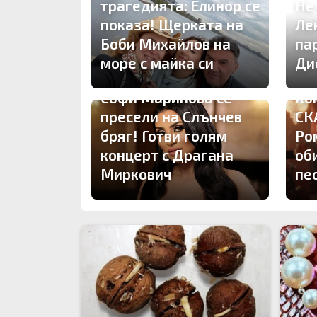
трагедията: Елинор се
Не
показа! Щерката на
Ле
Боби Михайлов на
па
море с майка си
Ди
Софи Маринова се
Хо
пресели на Слънчев
СК
бряг! Готви голям
Ро
концерт с Драгана
об
Миркович
пе