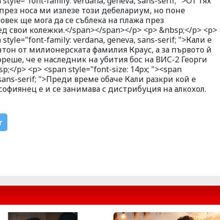
 style="font-family: verdana, geneva, sans-serif; ">От тях
, през носа ми излезе този дебелариум, но поне
човек ще мога да се съблека на плажа през
ед свои колежки.</span></span></p> <p> &nbsp;</p> <p>
 style="font-family: verdana, geneva, sans-serif; ">Кали е
нтон от милионерската фамилия Краус, а за първото й
ореше, че е наследник на убития бос на ВИС-2 Георги
;</p> <p> <span style="font-size: 14px; "><span
, sans-serif; ">Преди време обаче Кали разкри кой е
софиянец е и се занимава с дистрибуция на алкохол.
r