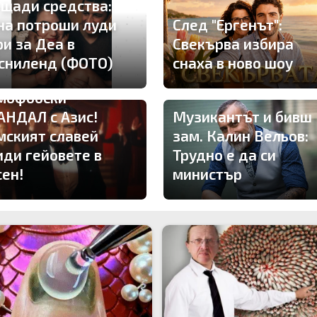
 щади средства:
на потроши луди
След "Ергенът":
ри за Деа в
Свекърва избира
сниленд (ФОТО)
снаха в ново шоу
мофобски
АНДАЛ с Азис!
Музикантът и бивш
мският славей
зам. Калин Вельов:
иди гейовете в
Трудно е да си
сен!
министър