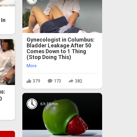
In
Gynecologist in Columbus:
Bladder Leakage After 50
Comes Down to 1 Thing
(Stop Doing This)
More
379
173
382
s:
0
6 h 35 min