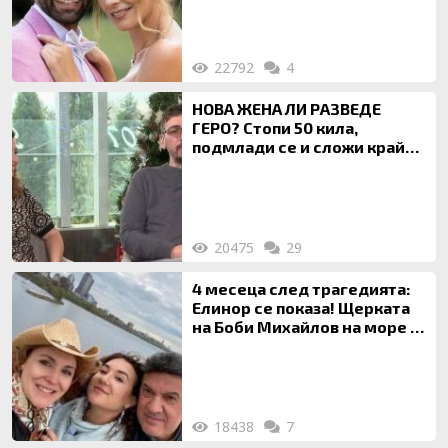
22792
4
НОВА ЖЕНА ЛИ РАЗВЕДЕ
ГЕРО? Стопи 50 кила,
подмлади се и сложи край
на 20-годишен брак
20475
29
4 месеца след трагедията:
Елинор се показа! Щерката
на Боби Михайлов на море с
майка си
18438
7