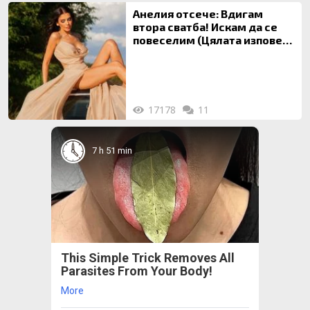
Анелия отсече: Вдигам
втора сватба! Искам да се
повеселим (Цялата изповед
ТУК)
17178
11
7 h 51 min
This Simple Trick Removes All
Parasites From Your Body!
More