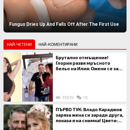
Fungus Dries Up And Falls Off After The First Use
НАЙ-ЧЕТЕНИ
НАЙ-КОМЕНТИРАНИ
Брутално отмъщение!
Глория развя мръсното
бельо на Илия: Ожени се за
120 кг жена, заряза Симона,
за да гледа чуждо дете!
35035
10
ПЪРВО ТУК: Владо Караджов
заряза жена си заради друга,
показа я на снимка! Цвети:
Ти си фалшив герой!