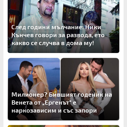
След години мълчание: Ники
Кънчев говори за развода, ето
какво се случва в дома му!
Милионер? Бившият годеник на
Венета от „Ергенът“ е
наркозависим и със запори