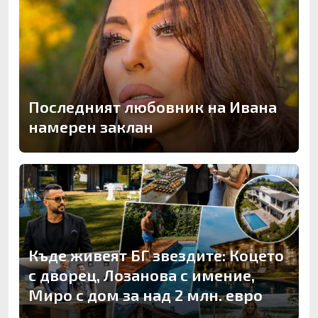
Последният любовник на Ивана
намерен заклан
Къде живеят БГ звездите: Коцето
с дворец, Лозанова с имение,
Миро с дом за над 2 млн. евро