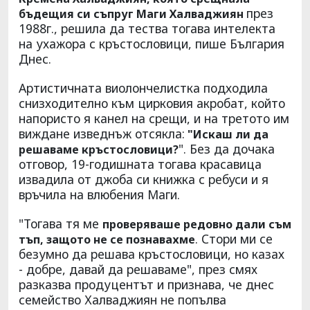
през
бъдещия си съпруг Маги Халваджиян
1988г., решила да тества тогава интелекта
на ухажора с кръстословици, пише България
Днес.
Артистичната виолончелистка подходила
снизходително към цирковия акробат, който
напористо я канел на срещи, и на третото им
виждане изведнъж отсякла:
"Искаш ли да
". Без да дочака
решаваме кръстословици?
отговор, 19-годишната тогава красавица
извадила от джоба си книжка с ребуси и я
връчила на влюбения Маги.
"Тогава тя ме
проверяваше редовно дали съм
. Стори ми се
тъп, защото не се познавахме
безумно да решава кръстословици, но казах
- добре, давай да решаваме", през смях
разказва продуцентът и признава, че днес
семейство Халваджиян не попълва