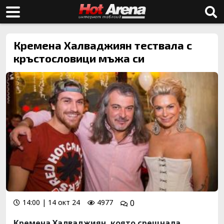
Кремена Халваджиян тествала с
кръстословици мъжа си
14:00 | 14 окт 24
4977
0
Кремена Халваджиян, която срещнала