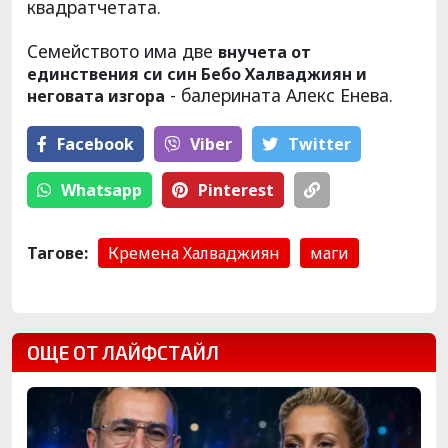
квадратчетата.
Семейството има две
внучета от
единствения си син Бебо Халваджиян и
- балерината Алекс Енева.
неговата изгора
Facebook
Viber
Тwitter
Whatsapp
Pinterest
Тагове:
Кремена Халваджиян
маги
ОЩЕ ОТ ЛАЙФСТАЙЛ