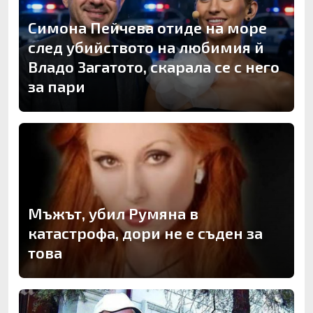
Симона Пейчева отиде на море
след убийството на любимия й
Владо Загатото, скарала се с него
за пари
Мъжът, убил Румяна в
катастрофа, дори не е съден за
това