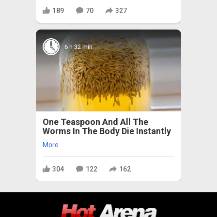
189
70
327
6 h 32 min
One Teaspoon And All The
Worms In The Body Die Instantly
More
304
122
162