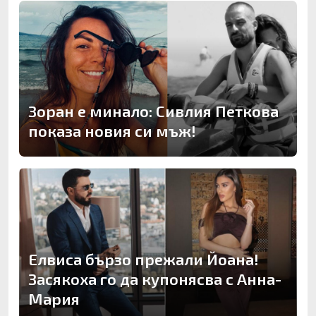
Зоран е минало: Сивлия Петкова
показа новия си мъж!
Елвиса бързо прежали Йоана!
Засякоха го да купонясва с Анна-
Мария