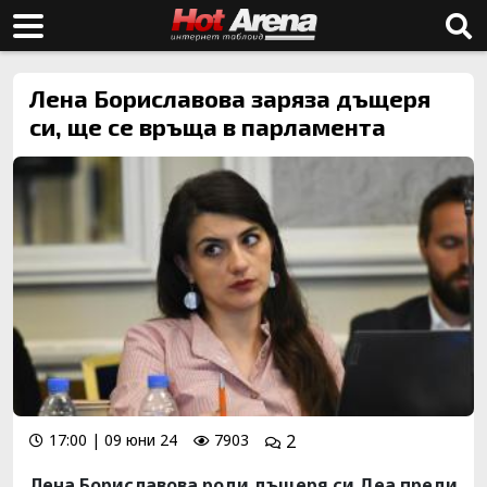
Лена Бориславова заряза дъщеря
си, ще се връща в парламента
17:00 | 09 юни 24
7903
2
Лена Бориславова роди дъщеря си Деа преди