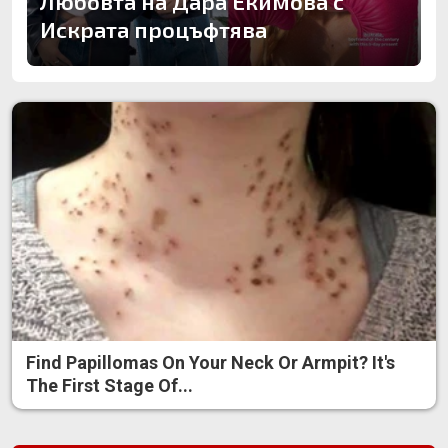
Любовта на Дара Екимова с
Искрата процъфтява
Find Papillomas On Your Neck Or Armpit? It's
The First Stage Of...