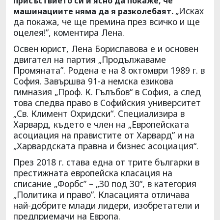
присъствието си и ясно да покаже, че
„Исках
машинациите няма да я разколебаят.
да покажа, че ще премина през всичко и ще
оцелея!”, коментира Лена.
Освен юрист, Лена Бориславова е и основен
двигател на партия „Продължаваме
Промяната”. Родена е на 8 октомври 1989 г. в
София. Завършва 91-а немска езикова
гимназия „Проф. К. Гълъбов“ в София, а след
това следва право в Софийския университет
„Св. Климент Охридски“. Специализира в
Харвард, където е член на „Европейската
асоциация на правистите от Харвард” и на
„Харвардската правна и бизнес асоциация“.
През 2018 г. става една от трите българки в
престижната европейска класация на
списание „Форбс” – „30 под 30“, в категория
„Политика и право”. Класацията отличава
най-добрите млади лидери, изобретатели и
предприемачи на Европа.