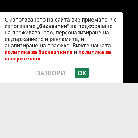
ЛАЙФСТАЙЛ
С използването на сайта вие приемате, че
ЛЮБОПИТНО
използваме „
" за подобряване
бисквитки
на преживяването, персонализиране на
СКАНДАЛИ
съдържанието и рекламите, и
АЗ, ЖЕНАТА
анализиране на трафика. Вижте нашата
ПОД ПРИЦЕЛ
и
политика за бисквитките
политика за
ХИП ХОП
.
поверителност
ЗАТВОРИ
OK
© 2010 - 2026 | HotArena.net. Всички права
запазени.
РЕКЛАМА
КОНТАКТИ
ОБЩИ УСЛОВИЯ
ПОЛИТИКА ЗА ПОВЕРИТЕЛНОСТ
ПОЛИТИКА ЗА БИСКВИТКИТЕ