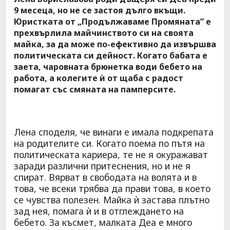
9 месеца, но не се застоя дълго вкъщи.
Юристката от „Продължаваме Промяната” е
прехвърлила майчинството си на своята
майка, за да може по-ефективно да извършва
политическата си дейност. Когато бабата е
заета, чаровната брюнетка води бебето на
работа, а колегите ѝ от щаба с радост
помагат със смяната на памперсите.
Лена споделя, че винаги е имала подкрепата
на родителите си. Когато поема по пътя на
политическата кариера, те не я окуражават
заради различни притеснения, но и не я
спират. Вярват в свободата на волята и в
това, че всеки трябва да прави това, в което
се чувства полезен. Майка ѝ застава плътно
зад нея, помага ѝ и в отглеждането на
бебето. За късмет, малката Деа е много