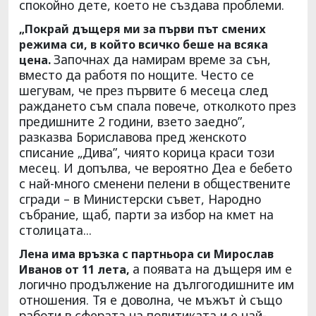
спокойно дете, което не създава проблеми.
„Покрай дъщеря ми за първи път смених
режима си, в който всичко беше на всяка
Започнах да намирам време за сън,
цена.
вместо да работя по нощите. Често се
шегувам, че през първите 6 месеца след
раждането съм спала повече, отколкото през
предишните 2 години, взето заедно”,
разказва Бориславова пред женското
списание „Дива”, чиято корица краси този
месец. И допълва, че вероятно Деа е бебето
с най-много сменени пелени в обществените
сгради – в Министерски съвет, Народно
събрание, щаб, парти за избор на кмет на
столицата...
Лена има връзка с партньора си Мирослав
а появата на дъщеря им е
Иванов от 11 лета,
логично продължение на дългогодишните им
отношения. Тя е доволна, че мъжът ѝ също
работи в сферата на политиката и е най-