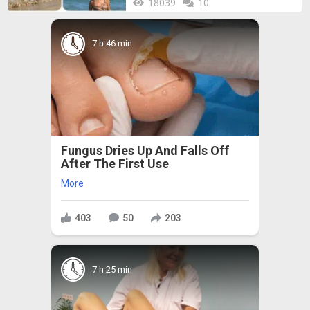
18039
10
7 h 46 min
Fungus Dries Up And Falls Off
After The First Use
More
403
50
203
7 h 25 min