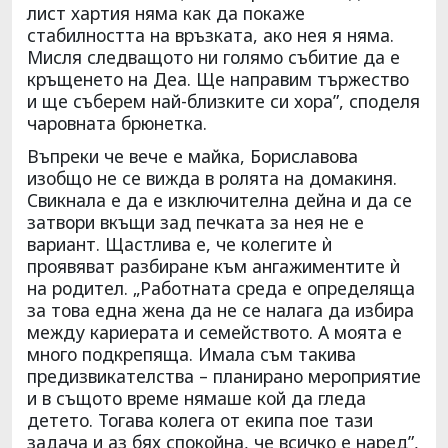
лист хартия няма как да покаже
стабилността на връзката, ако нея я няма.
Мисля следващото ни голямо събитие да е
кръщенето на Деа. Ще направим тържество
и ще съберем най-близките си хора”, споделя
чаровната брюнетка.
Въпреки че вече е майка, Бориславова
изобщо не се вижда в ролята на домакиня.
Свикнала е да е изключителна дейна и да се
затвори вкъщи зад печката за нея не е
вариант. Щастлива е, че колегите ѝ
проявяват разбиране към ангажиментите ѝ
на родител. „Работната среда е определяща
за това една жена да не се налага да избира
между кариерата и семейството. А моята е
много подкрепяща. Имала съм такива
предизвикателства – планирано мероприятие
и в същото време нямаше кой да гледа
детето. Тогава колега от екипа пое тази
задача и аз бях спокойна, че всичко е наред”,