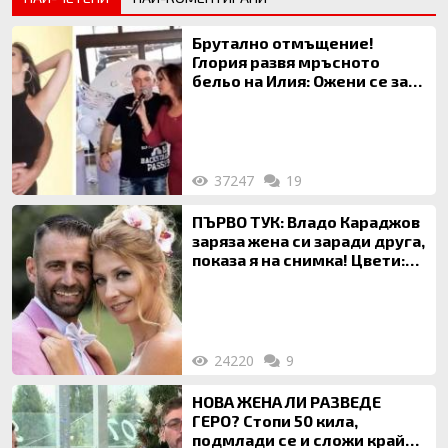
Брутално отмъщение!
Глория развя мръсното
бельо на Илия: Ожени се за
120 кг жена, заряза Симона,
за да гледа чуждо дете!
37247
19
ПЪРВО ТУК: Владо Караджов
заряза жена си заради друга,
показа я на снимка! Цвети:
Ти си фалшив герой!
24220
9
НОВА ЖЕНА ЛИ РАЗВЕДЕ
ГЕРО? Стопи 50 кила,
подмлади се и сложи край