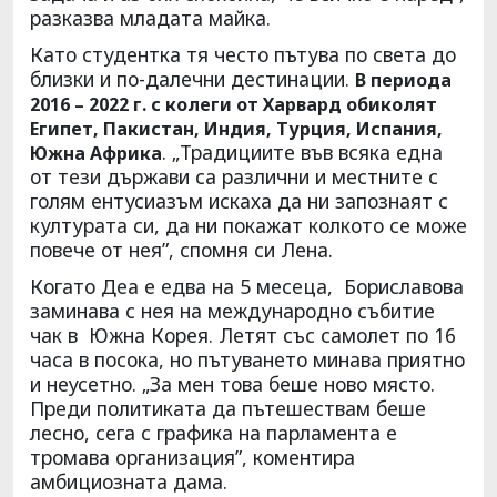
разказва младата майка.
Като студентка тя често пътува по света до
близки и по-далечни дестинации.
В периода
2016 – 2022 г. с колеги от Харвард обиколят
Египет, Пакистан, Индия, Турция, Испания,
. „Традициите във всяка една
Южна Африка
от тези държави са различни и местните с
голям ентусиазъм искаха да ни запознаят с
културата си, да ни покажат колкото се може
повече от нея”, спомня си Лена.
Когато Деа е едва на 5 месеца, Бориславова
заминава с нея на международно събитие
чак в Южна Корея. Летят със самолет по 16
часа в посока, но пътуването минава приятно
и неусетно. „За мен това беше ново място.
Преди политиката да пътешествам беше
лесно, сега с графика на парламента е
тромава организация”, коментира
амбициозната дама.