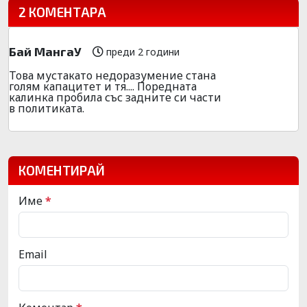
2 КОМЕНТАРА
Бай МангаУ
преди 2 години
Toва мустакато недоразумение стана
голям капацитет и тя.... Поредната
калинка пробила със задните си части
в политиката.
КОМЕНТИРАЙ
Име
*
Email