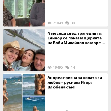
на 20-годишен брак
21049
30
4 месеца след трагедията:
Елинор се показа! Щерката
на Боби Михайлов на море с
майка си
19495
14
Андреа призна за новата си
любов – руснака Игор:
Влюбена съм!