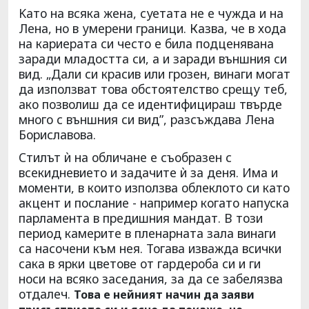
Kaто на всяка жена, суетата не е чужда и на
Лена, но в умерени граници. Казва, че в хода
на кариерата си често е била подценявана
заради младостта си, а и заради външния си
вид. „Дали си красив или грозен, винаги могат
да използват това обстоятелство срещу теб,
ако позволиш да се идентифицираш твърде
много с външния си вид”, разсъждава Лена
Бориславова.
Стилът ѝ на обличане е съобразен с
всекидневието и задачите ѝ за деня. Има и
моменти, в които използва облеклото си като
акцент и послание - например когато напуска
парламента в предишния мандат. В този
период камерите в пленарната зала винаги
са насочени към нея. Тогава изважда всички
сака в ярки цветове от гардероба си и ги
носи на всяко заседания, за да се забелязва
отдалеч.
Това е нейният начин да заяви