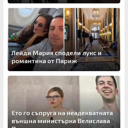
Лейди Мария сподели лукс и
романтика от Париж
Ето го съпруга на неадекватната
външна министърка Велислава