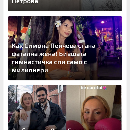
Петрова
Как Симона Пейчева стана
фатална жена! Бившата
гимнастичка спи само с
милионери