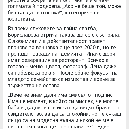
голямата ѝ подкрепа. „Ако не беше той, може
би щях да се откажа!”, категорична е
юристката.
Въпреки слуховете за тайна сватба,
Бориславова отрича такава да се е състояла.
С любимият ѝ в действителност правят
планове за венчавка още през 2020 г., но те
пропадат заради пандемията . Иначе дори
имат резервация за ресторант. Всичко е
готово – меню, цветя, фотограф. Лена даже
си набелязва рокля. После обаче фокусът на
младото семейство се измества и време за
тържество не остава.
„Вече не знам дали има смисъл от подпис.
Имаше момент, в който си мислех, че моите
баби и дядовци ще искат да видят брачното
свидетелство, за да са спокойни, но те сякаш
също са на модерна вълна и никой не ме е
питал „ама кога ще го направите?”. Един