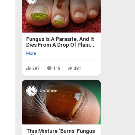
Fungus Is A Parasite, And It
Dies From A Drop Of Plain...
More
297
119
381
2 h 30 min
This Mixture ‘Burns’ Fungus