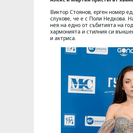
Виктор Стоянов, ерген номер е
слухове, че е с Поли Недкова. Н
нея на едно от събитията на го
хармонията и стилния си външе
и актриса.