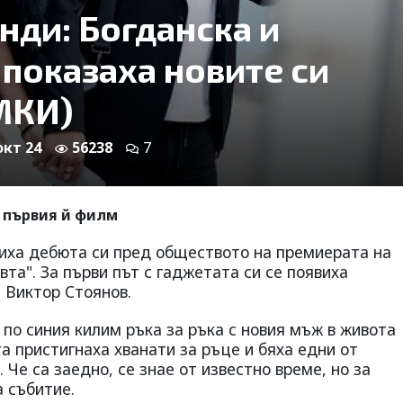
нди: Богданска и
 показаха новите си
МКИ)
окт 24
56238
7
 първия й филм
виха дебюта си пред обществото на премиерата на
та". За първи път с гаджетата си се появиха
 Виктор Стоянов.
по синия килим ръка за ръка с новия мъж в живота
 пристигнаха хванати за ръце и бяха едни от
. Че са заедно, се знае от известно време, но за
а събитие.