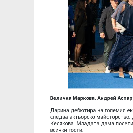
Величка Маркова, Андрей Аспар
Дарина дебютира на големия екр
следва актьорско майсторство. 
Кесякова. Младата дама посети 
всички гости.