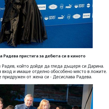
 Радева пристига за дебюта си в киното
 Радев, който дойде да гледа дъщеря си Дарина.
я вход и имаше отделно обособено място в ложите.
е придружен от жена си - Десислава Радева.