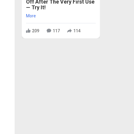
Off After The Very First Use
— Try It!
More
209
117
114