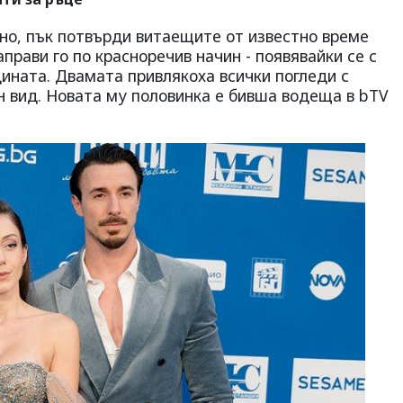
дно, пък потвърди витаещите от известно време
аправи го по красноречив начин - появявайки се с
дината. Двамата привлякоха всички погледи с
н вид. Новата му половинка е бивша водеща в bTV