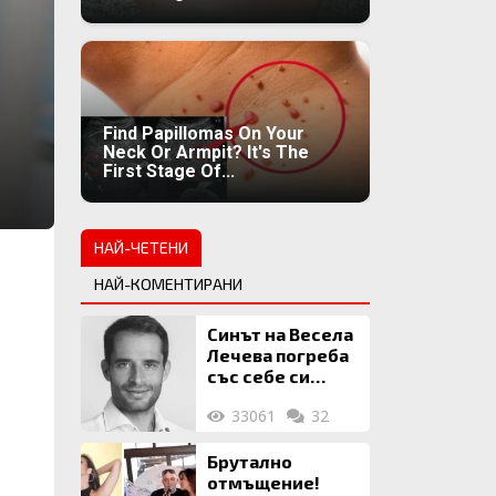
Find Papillomas On Your
Neck Or Armpit? It's The
First Stage Of...
НАЙ-ЧЕТЕНИ
НАЙ-КОМЕНТИРАНИ
Синът на Весела
Лечева погреба
със себе си
биткойни за 2
33061
32
млн. евро
Брутално
отмъщение!