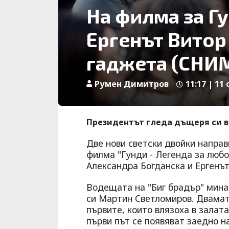
На филма за Гу
Ергенът Витор
гаджета (СНИ
Румен Димитров
11:17 | 11 
Президентът гледа дъщеря си в
Две нови светски двойки напра
филма "Гунди - Легенда за любов
Александра Богданска и Ергенът
Водещата на "Биг брадър" мина 
си Мартин Светломиров. Двамата
първите, които влязоха в залата
първи път се появяват заедно н