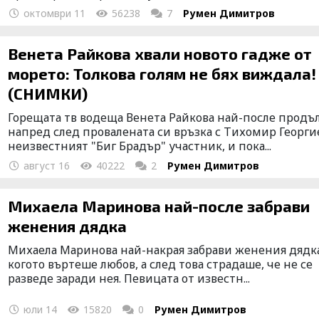
октомври 11
56238
7
Румен Димитров
Венета Райкова хвали новото гадже от
морето: Толкова голям не бях виждала!
(СНИМКИ)
Горещата тв водеща Венета Райкова най-после прод
напред след провалената си връзка с Тихомир Георги
неизвестният "Биг Брадър" участник, и пока...
август 16
40222
2
Румен Димитров
Михаела Маринова най-после забрави
женения дядка
Михаела Маринова най-накрая забрави женения дядка
когото въртеше любов, а след това страдаше, че не се
разведе заради нея. Певицата от известн...
юли 14
15820
0
Румен Димитров