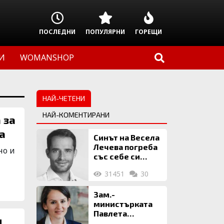
ПОСЛЕДНИ
ПОПУЛЯРНИ
ГОРЕЩИ
И
WOMANSHOP
НАЙ-ЧЕТЕНИ
НАЙ-КОМЕНТИРАНИ
 за
а
Синът на Весела
Лечева погреба
но и
със себе си
биткойни за 2
31451
30
млн. евро
Зам.-
министърката
Павлета
и
Пеловска