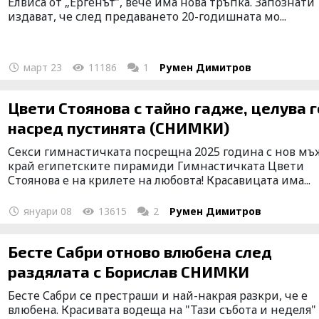
Елвиса от „Ергенът”, вече има нова тръпка. Запознати
издават, че след предаването 20-годишната мо...
март 23
11186
1
Румен Димитров
Цвети Стоянова с тайно гадже, целува г
насред пустинята (СНИМКИ)
Секси гимнастичката посрещна 2025 година с нов мъ
край египетските пирамиди Гимнастичката Цвети
Стоянова е на крилете на любовта! Красавицата има...
януари 08
13615
2
Румен Димитров
Бесте Сабри отново влюбена след
раздялата с Борислав СНИМКИ
Бесте Сабри се престраши и най-накрая разкри, че е
влюбена. Красивата водеща на "Тази събота и неделя"