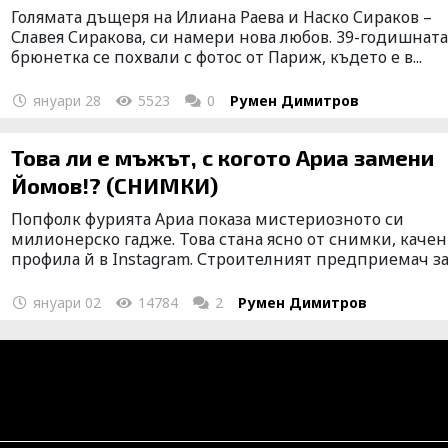
Голямата дъщеря на Илиана Раева и Наско Сираков –
Славея Сиракова, си намери нова любов. 39-годишнат
брюнетка се похвали с фотос от Париж, където е в...
януари 28
5523
0
Румен Димитров
Това ли е мъжът, с когото Ариа замени
Йомов!? (СНИМКИ)
Попфолк фурията Ариа показа мистериозното си
милионерско гадже. Това стана ясно от снимки, качен
профила й в Instagram. Строителният предприемач за.
януари 02
14784
2
Румен Димитров