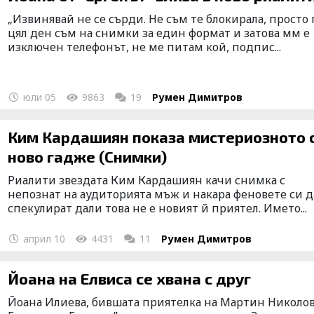
„Извинявай не се сърди. Не съм те блокирала, просто 
цял ден съм на снимки за един формат и затова мм е
изключен телефонът, не ме питам кой, подпис...
юли 05
9863
19
Румен Димитров
Ким Кардашиян показа мистериозното 
ново гадже (Снимки)
Риалити звездата Ким Кардашиян качи снимка с
непознат на аудиторията мъж и накара феновете си д
спекулират дали това не е новият й приятел. Името...
април 10
4431
11
Румен Димитров
Йоана на Елвиса се хвана с друг
Йоана Илиева, бившата приятелка на Мартин Николов