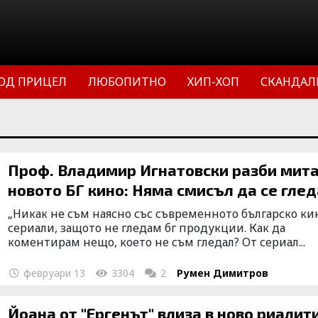
ОД ПРИЦЕЛ
ЛЮБОПИТНО
ХИП-ХОП
СКАНДАЛ
Проф. Владимир Игнатовски разби мита
новото БГ кино: Няма смисъл да се глед
„Никак не съм наясно със съвременното българско ки
сериали, защото не гледам бг продукции. Как да
коментирам нещо, което не съм гледал? От сериал...
февруари 13
3304
2
Румен Димитров
Йоана от "Ергенът" влиза в ново риалит