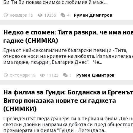
Би Ти Ви показа снимка с любимия й мъж,...
ноември 15
19355
4
Румен Димитров
Недко е спомен: Тита разкри, че има но
гадже (СНИМКА)
Една от най-сексапилните български певици -Тита,
отново се носи на крилете на любовта. Изпълнителка 
има гадже, твърди „България Днес“. Че...
октомври 19
11123
1
Румен Димитров
На филма за Гунди: Богданска и Ергенъ
Витор показаха новите си гаджета
(СНИМКИ)
Президентът гледа дъщеря си в първия й филм Две 
светски двойки направиха дебюта си пред обществот
премиерата на филма "Гунди - Легенда за...