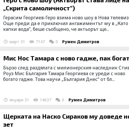
„Скрита самоличност”)
Герасим Георгиев-Геро взима ново шоу в Нова телевиз
Още преди да е приключил ангажиментът му в „Като
капки вода”, беше съобщено, че актьорът ще...
март 31
7147
0
Румен Димитров
Мис Нос Тамара с ново гадже, пак бога
Бързо след раздялата с милионерския наследник Сти
Роуз Мис България Тамара Георгиева се уреди с ново
богато гадже. Това научи „България Днес“ от бл...
януари 31
14637
0
Румен Димитров
Щерката на Наско Сираков му доведе нов
зет