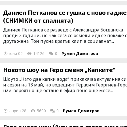
Даниел Петканов се гушка с ново гадже
(СНИМКИ от спалнята)
Даниел Петканов се разведе с Александра Богданска
преди 2 години, но чак сега се осмели ида се покаже 
друга жена. Той пусна кратък клип в социалнат...
юни 02
14126
0
Румен Димитров
Новото шоу на Геро сменя „Капките”
Шоуто „Като две капки вода” приключва актуалния си
и сезон на 13 май, но водещият Герасим Георгиев-Гер
най-вероятно ще остане в ефир поне още месе...
април 28
5600
0
Румен Димитров
Геро с ново шоу (Актьорът става лице н