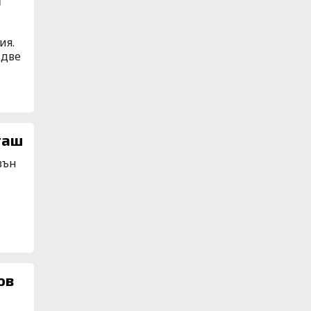
ия.
 две
таш
вън