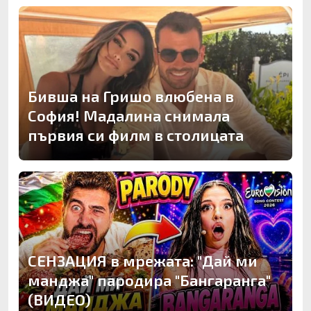
Бивша на Гришо влюбена в
София! Мадалина снимала
първия си филм в столицата
СЕНЗАЦИЯ в мрежата: "Дай ми
манджа" пародира "Бангаранга"
(ВИДЕО)