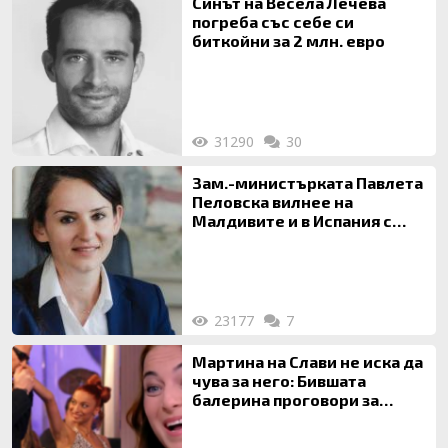
Синът на Весела Лечева
погреба със себе си
биткойни за 2 млн. евро
31290
30
Зам.-министърката Павлета
Пеловска вилнее на
Малдивите и в Испания с
богата любовница – брокер
на недвижими имоти
23177
7
Мартина на Слави не иска да
чува за него: Бившата
балерина проговори за
живота си с Дългия