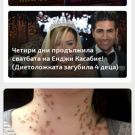
Четири дни продължила
сватбата на Енджи Касабие!
(Диетоложката загубила 4 деца)