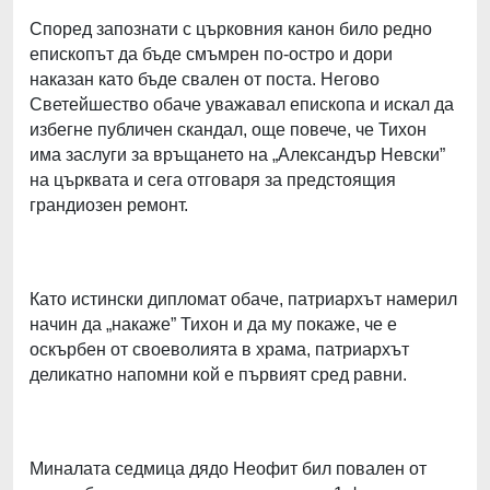
Според запознати с църковния канон било редно
епископът да бъде смъмрен по-остро и дори
наказан като бъде свален от поста. Негово
Светейшество обаче уважавал епископа и искал да
избегне публичен скандал, още повече, че Тихон
има заслуги за връщането на „Александър Невски”
на църквата и сега отговаря за предстоящия
грандиозен ремонт.
Като истински дипломат обаче, патриархът намерил
начин да „накаже” Тихон и да му покаже, че е
оскърбен от своеволията в храма, патриархът
деликатно напомни кой е първият сред равни.
Миналата седмица дядо Неофит бил повален от