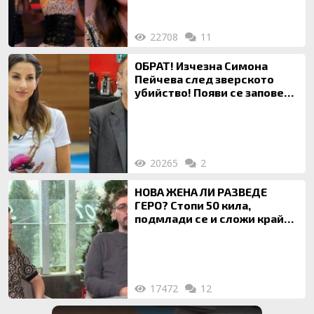
22708
11
ОБРАТ! Изчезна Симона
Пейчева след зверското
убийство! Появи се заповед
за локализирането й
20265
2
НОВА ЖЕНА ЛИ РАЗВЕДЕ
ГЕРО? Стопи 50 кила,
подмлади се и сложи край
на 20-годишен брак
17472
12