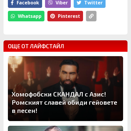
Facebook
Viber
Тwitter
Whatsapp
Pinterest
ОЩЕ ОТ ЛАЙФСТАЙЛ
Хомофобски СКАНДАЛ с Азис!
Ромският славей обиди гейовете
в песен!