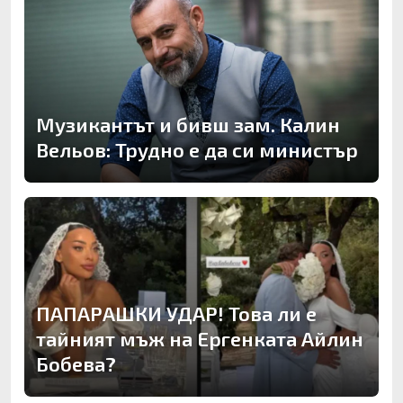
Музикантът и бивш зам. Калин
Вельов: Трудно е да си министър
ПАПАРАШКИ УДАР! Това ли е
тайният мъж на Ергенката Айлин
Бобева?