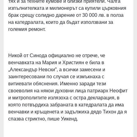
тях и за техните кумове и близки приятели. Чалга
изпълнителката и милионерът са купили църковния
брак срещу солидно дарение от 30 000 лв. в полза
на катедралата, които да бъдат използвани за
големия ремонт.
Никой от Синода официално не отрече, че
венчавката на Мария и Християн е била в
„Александър Невски”, а всички замесени и
заинтересовани по случая се измъкнаха с
витиевати обяснения. Именно заради тези
своеволия на някои духовни лица патриарх Неофит
и митрополитите излязоха с остра декларация, в
която потвърдиха забраната в катедралата да има
венчавки и кръщенета и задължиха дядо Тихон да я
спазва стриктно, пише Уикенд.