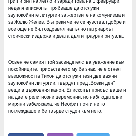
грип и бил на легло и заради това на 1 февруари,
неделя епископът трябваше да отслужи
заупокойните литургии за жертвите на комунизма и
за Желю Желев. Въпреки че не се чувствал добре и
все още не бил оздравял напълно патриархът
стоически издържа и двата дълги траурни ритуала.
Освен че самият той засвидетелства уважение към
покойниците, присъствието му бе знак, че е отнел
възможността Тихон да отслужи тези две важни
заупокойни литургии, твърдят пред „Всеки ден”
вещи в църковния канон. Епископът присъстваше и
на двете религиозни церемонии, но наблюдателни
миряни забелязаха, че Неофит почти не го
поглеждаше и бе твърде студен към него.