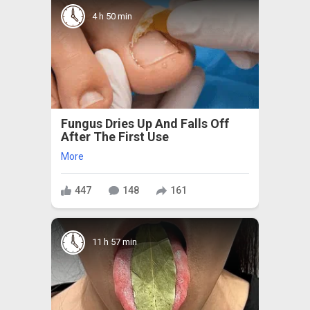
4 h 50 min
Fungus Dries Up And Falls Off
After The First Use
More
447
148
161
11 h 57 min