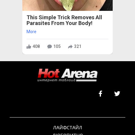
This Simple Trick Removes All
Parasites From Your Body!
More
408
105
321
ЛАЙФСТАЙЛ