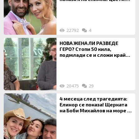
Ти си фалшив герой!
22792
4
НОВА ЖЕНА ЛИ РАЗВЕДЕ
ГЕРО? Стопи 50 кила,
подмлади се и сложи край
на 20-годишен брак
20475
29
4 месеца след трагедията:
Елинор се показа! Щерката
на Боби Михайлов на море с
майка си