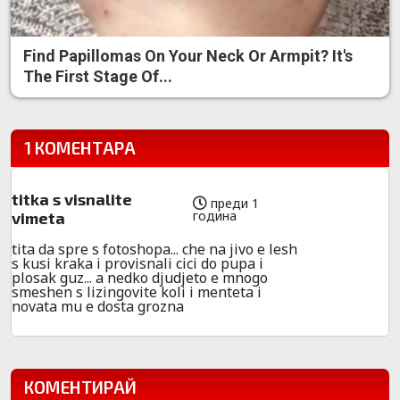
Find Papillomas On Your Neck Or Armpit? It's
The First Stage Of...
1 КОМЕНТАРА
titka s visnalite
преди 1
година
vimeta
tita da spre s fotoshopa... che na jivo e lesh
s kusi kraka i provisnali cici do pupa i
plosak guz... a nedko djudjeto e mnogo
smeshen s lizingovite koli i menteta i
novata mu e dosta grozna
КОМЕНТИРАЙ