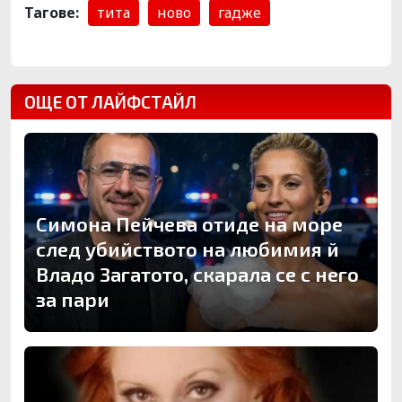
Тагове:
тита
ново
гадже
ОЩЕ ОТ ЛАЙФСТАЙЛ
Симона Пейчева отиде на море
след убийството на любимия й
Владо Загатото, скарала се с него
за пари