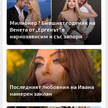
Милионер? Бившият годеник на
Венета от „Ергенът“ е
наркозависим и със запори
Последният любовник на Ивана
намерен заклан