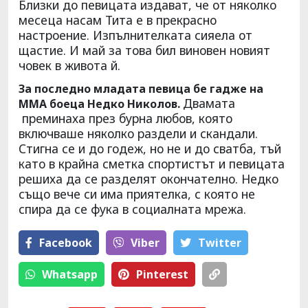
Близки до певицата издават, че от няколко
месеца насам Тита е в прекрасно
настроение. Изпълнителката сияела от
щастие. И май за това бил виновен новият
човек в живота й.
За последно младата певица бе гадже на
Двамата
ММА боеца Недко Николов.
преминаха през бурна любов, която
включваше няколко раздели и скандали.
Стигна се и до годеж, но не и до сватба, тъй
като в крайна сметка спортистът и певицата
решиха да се разделят окончателно. Недко
също вече си има приятелка, с която не
спира да се фука в социалната мрежа.
Facebook
Viber
Тwitter
Whatsapp
Pinterest