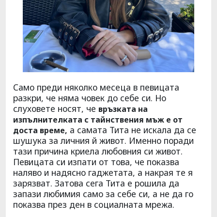
Само преди няколко месеца в певицата
разкри, че няма човек до себе си. Но
слуховете носят, че
връзката на
изпълнителката с тайнствения мъж е от
а самата Тита не искала да се
доста време,
шушука за личния й живот. Именно поради
тази причина криела любовния си живот.
Певицата си изпати от това, че показва
наляво и надясно гаджетата, а накрая те я
зарязват. Затова сега Тита е рошила да
запази любимия само за себе си, а не да го
показва през ден в социалната мрежа.