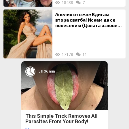
18438
7
Анелия отсече: Вдигам
втора сватба! Искам да се
повеселим (Цялата изповед
ТУК)
17178
11
5 h 36 min
This Simple Trick Removes All
Parasites From Your Body!