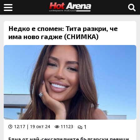
Недко е спомен: Тита разкри, че
има ново гадже (СНИМКА)
12:17 | 19 окт 24
11123
1
Една от най-сексапилните български певици