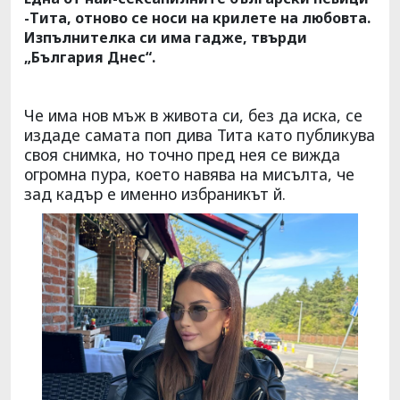
-Тита, отново се носи на крилете на любовта.
Изпълнителка си има гадже, твърди
„България Днес“.
Че има нов мъж в живота си, без да иска, се
издаде самата поп дива Тита като публикува
своя снимка, но точно пред нея се вижда
огромна пура, което навява на мисълта, че
зад кадър е именно избраникът й.