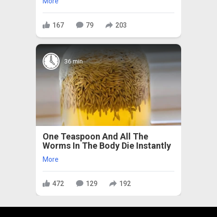
More
167
79
203
36 min
One Teaspoon And All The
Worms In The Body Die Instantly
More
472
129
192