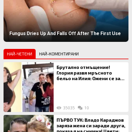
Fungus Dries Up And Falls Off After The First Use
НАЙ-ЧЕТЕНИ
НАЙ-КОМЕНТИРАНИ
Брутално отмъщение!
Глория развя мръсното
бельо на Илия: Ожени се за
120 кг жена, заряза Симона,
за да гледа чуждо дете!
35035
10
ПЪРВО ТУК: Владо Караджов
заряза жена си заради друга,
показа я на снимка! Цвети: