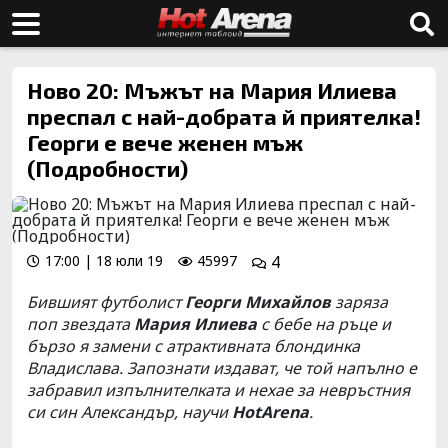
Ново 20: Мъжът на Мария Илиева
преспал с най-добрата й приятелка!
Георги е вече женен мъж
(Подробности)
17:00 | 18 юли 19
45997
4
Бившият футболист
Георги Михайлов
заряза
поп звездата
Мария Илиева
с бебе на ръце и
бързо я замени с атрактивната блондинка
Владислава. Запознати издават, че той напълно е
забравил изпълнителката и нехае за невръстния
си син Александър, научи
HotArena
.