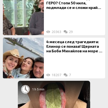
ГЕРО? Стопи 50 кила,
подмлади се и сложи край
на 20-годишен брак
20363
29
4 месеца след трагедията:
Елинор се показа! Щерката
на Боби Михайлов на море с
майка си
18207
7
1 h 5 min