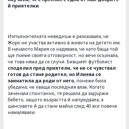
й приятелки
.
Изпълнителката неведнъж е разказвала, че
Жоро не участва активно в живота на детето им.
В началото Мария се надявала, че като баща той
ще поеме своята отговорност, но вече осъзнала,
че това няма да се случи. Бившият футболист
споделил пред приятели, че не се чувствал
готов да стане родител, но Илиева се
заинатила да роди от него
, понеже била
убедена, че хваща последния влак. Когато
заченала спонтанно, тя решила да задържи
бебето, защото възрастта й напредвала, а
шансовете й да стане майка след 40 все повече
намалявали.