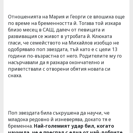
Отношенията на Мария и Георги се влошиха още
по време на бременността й. Тогава той изкара
близо месец в САЩ, далеч от певицата и
развиващия се живот в утробата й. Клюката
гласи, че семейството на Михайлов изобщо не
одобрявало поп звездата, тъй като е с цели 13
години по-възрастна от него. Родителите му го
насърчавали да я разкара окончателно и
приветствали с отворени обятия новата си
снаха.
Поп звездата била съкрушена да научи, че
младока редовно й изневерява, докато тя е
бременна.
Най-големият удар бил, когато
научила, че е преспал с една от най-добрите