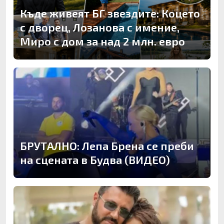
Къде живеят БГ звездите: Коцето
с дворец, Лозанова с имение,
Миро с дом за над 2 млн. евро
БРУТАЛНО: Лепа Брена се преби
на сцената в Будва (ВИДЕО)