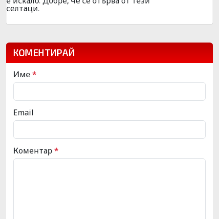
е искало. Добре, че се отърва от тези
селтаци.
КОМЕНТИРАЙ
Име
*
Email
Коментар
*