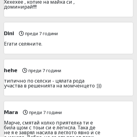
Хехехее , копие на майка си ,
доминирай!!!!
Dini
преди 7 години
Егати селяните.
hehe
преди 7 години
типично по селски - цялата рода
участва в решенията на момченцето :)))
Mara
преди 7 години
Марче, смятай колко приятелка ти е
била щом с тоьи си е легнсла. Така де
не я е заврял насила в леглото явно и се