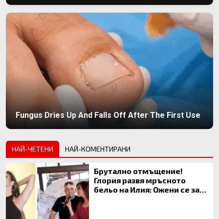
Fungus Dries Up And Falls Off After The First Use
НАЙ-ЧЕТЕНИ
НАЙ-КОМЕНТИРАНИ
Брутално отмъщение!
Глория развя мръсното
бельо на Илия: Ожени се за
120 кг жена, заряза Симона,
за да гледа чуждо дете!