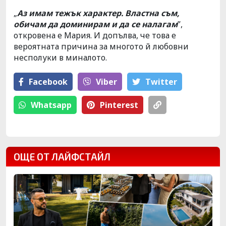
„
Аз имам тежък характер. Властна съм,
обичам да доминирам и да се налагам
”,
откровена е Мария. И допълва, че това е
вероятната причина за многото й любовни
несполуки в миналото.
Facebook
Viber
Тwitter
Whatsapp
Pinterest
ОЩЕ ОТ ЛАЙФСТАЙЛ