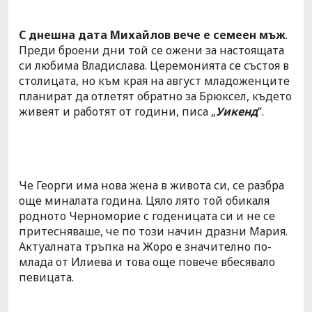
С днешна дата Михайлов вече е семеен мъж
.
Преди броени дни той се ожени за настоящата
си любима Владислава. Церемонията се състоя в
столицата, но към края на август младоженците
планират да отлетят обратно за Брюксел, където
живеят и работят от години, писа „
Уикенд
“.
Че Георги има нова жена в живота си, се разбра
още миналата година. Цяло лято той обикаля
родното Черноморие с годеницата си и не се
притесняваше, че по този начин дразни Мария.
Актуалната тръпка на Жоро е значително по-
млада от Илиева и това още повече вбесявало
певицата.