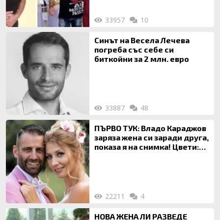
33957
10
Синът на Весела Лечева
погреба със себе си
биткойни за 2 млн. евро
33887
48
ПЪРВО ТУК: Владо Караджов
заряза жена си заради друга,
показа я на снимка! Цвети:
Ти си фалшив герой!
22211
4
НОВА ЖЕНА ЛИ РАЗВЕДЕ