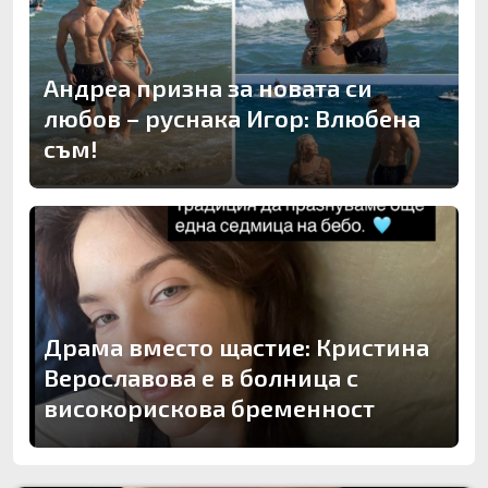
Андреа призна за новата си
любов – руснака Игор: Влюбена
съм!
Драма вместо щастие: Кристина
Верославова е в болница с
високорискова бременност