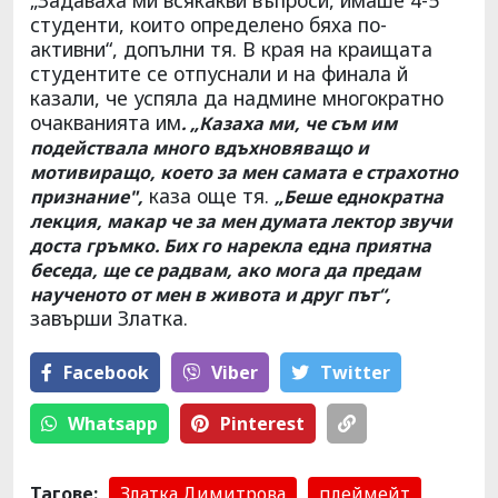
студенти, които определено бяха по-
активни“, допълни тя. В края на краищата
студентите се отпуснали и на финала й
казали, че успяла да надмине многократно
очакванията им
. „Казаха ми, че съм им
подействала много вдъхновяващо и
мотивиращо, което за мен самата е страхотно
каза още тя.
признание",
„Беше еднократна
лекция, макар че за мен думата лектор звучи
доста гръмко. Бих го нарекла една приятна
беседа, ще се радвам, ако мога да предам
наученото от мен в живота и друг път“,
завърши Златка.
Facebook
Viber
Тwitter
Whatsapp
Pinterest
Тагове:
Златка Димитрова
плеймейт