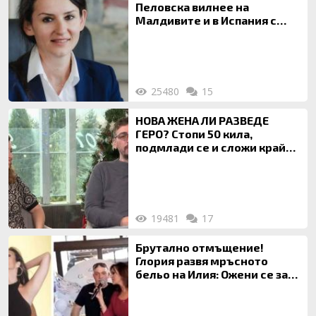
Пеловска вилнее на
Малдивите и в Испания с
богата любовница – брокер
на недвижими имоти
25480
15
НОВА ЖЕНА ЛИ РАЗВЕДЕ
ГЕРО? Стопи 50 кила,
подмлади се и сложи край
на 20-годишен брак
19481
17
Брутално отмъщение!
Глория развя мръсното
бельо на Илия: Ожени се за
120 кг жена, заряза Симона,
за да гледа чуждо дете!