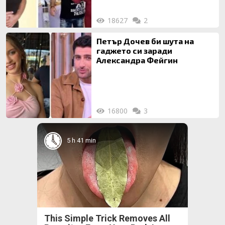
18627
2
Петър Дочев би шута на
гаджето си заради
Александра Фейгин
16800
3
5 h 41 min
This Simple Trick Removes All