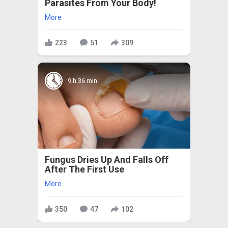
Parasites From Your Body!
More
223
51
309
9 h 36 min
Fungus Dries Up And Falls Off
After The First Use
More
350
47
102