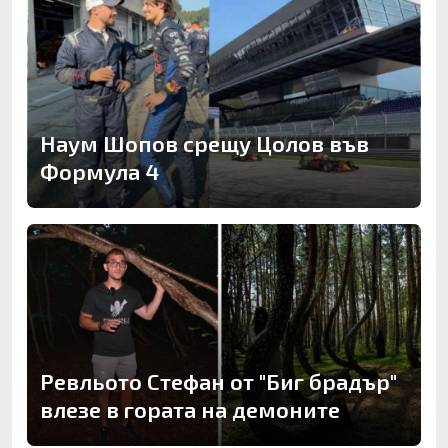
Наум Шопов срещу Цолов във
Формула 4
Ревльото Стефан от "Биг брадър"
влезе в гората на демоните