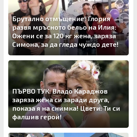
Брутално отмъщение! Глория
развя мръсното бельо на Илия:
Ожени се за 120 кг жена, заряза
Симона, за да гледа чуждо дете!
ПЪРВО ТУК: Владо Караджов
заряза жена си заради друга,
показа я на снимка! Цвети: Ти си
фалшив герой!