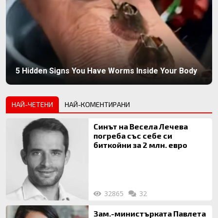
5 Hidden Signs You Have Worms Inside Your Body
НАЙ-ЧЕТЕНИ
НАЙ-КОМЕНТИРАНИ
Синът на Весела Лечева
погреба със себе си
биткойни за 2 млн. евро
32865
32
Зам.-министърката Павлета