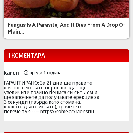
Fungus Is A Parasite, And It Dies From A Drop Of
Plain...
1 КОМЕНТАРА
karen
преди 1 година
ГАРАНТИРАНО: За 21 дни ще правите
жесток секс като порнозвезда - ще
увеличите трайно пениса си със 7 см и
ще започнете да получавате ерекция за
3 секунди (твърда като стомана,
колкото дълго искате),прочетете
повече тук----- https://come.ac/Menstill