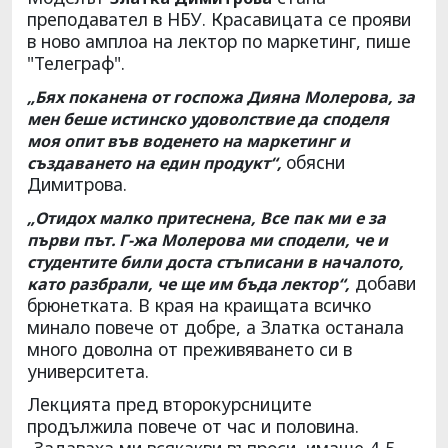
преподавател в НБУ. Красавицата се прояви
в ново амплоа на лектор по маркетинг, пише
"Телеграф".
„Бях поканена от госпожа Дияна Молерова, за
мен беше истинско удоволствие да споделя
моя опит във воденето на маркетинг и
обясни
създаването на един продукт“,
Димитрова.
„Отидох малко притеснена, Bce пак ми е за
първи път. Г-жа Молерова ми сподели, че и
студентите били доста стъписани в началото,
добави
като разбрали, че ще им бъда лектор“,
брюнетката. В края на краищата всичко
минало повече от добре, а Златка останала
много доволна от преживяването си в
университета.
Лекцията пред второкурсниците
продължила повече от час и половина.
„Задаваха ми всякакви въпроси, имаше 4-5