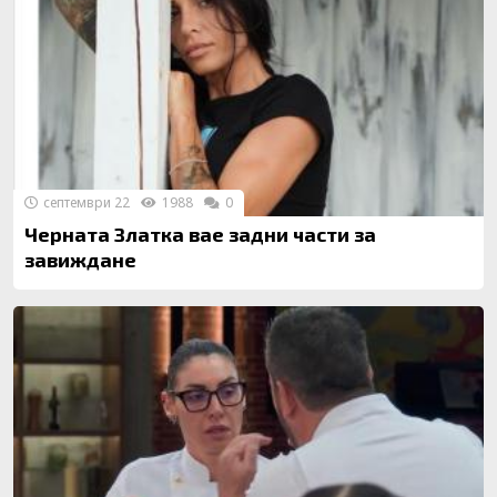
септември 22
1988
0
Черната Златка вае задни части за
завиждане