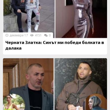
декември 17
4151
0
Черната Златка: Синът ми победи болката в
далака