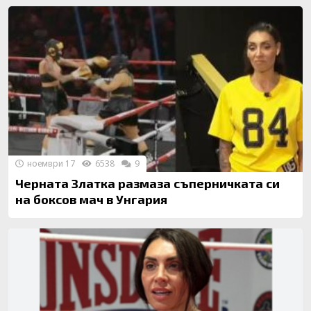
ноември 17
6538
9
Черната Златка размаза съперничката си
на боксов мач в Унгария