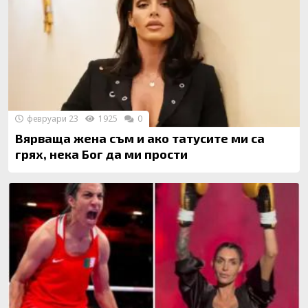
февруари 23
1925
0
Вярваща жена съм и ако татусите ми са
грях, нека Бог да ми прости