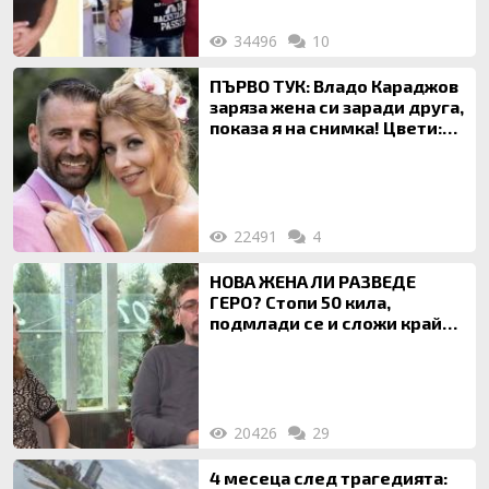
34496
10
ПЪРВО ТУК: Владо Караджов
заряза жена си заради друга,
показа я на снимка! Цвети:
Ти си фалшив герой!
22491
4
НОВА ЖЕНА ЛИ РАЗВЕДЕ
ГЕРО? Стопи 50 кила,
подмлади се и сложи край
на 20-годишен брак
20426
29
4 месеца след трагедията: