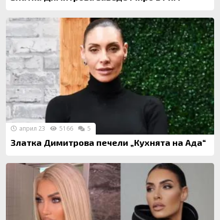
април 23
5166
5
Златка Димитрова печели „Кухнята на Ада“