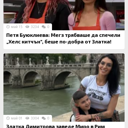
май 15
3234
0
Петя Буюклиева: Мегз трябваше да спечели
„Хелс китчън“, беше по-добра от Златка!
май 01
3304
0
Златка Димитрова заведе Миро в Рим