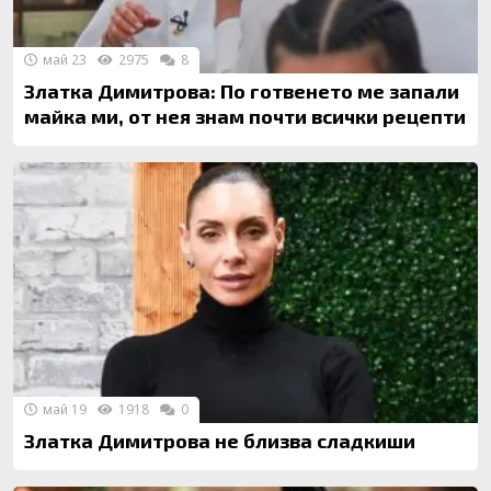
май 23
2975
8
Златка Димитрова: По готвенето ме запали
майка ми, от нея знам почти всички рецепти
май 19
1918
0
Златка Димитрова не близва сладкиши