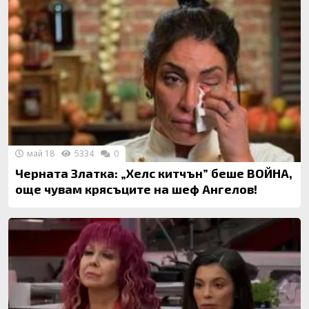
май 18
5334
0
Черната Златка: „Хелс китчън” беше ВОЙНА,
още чувам крясъците на шеф Ангелов!