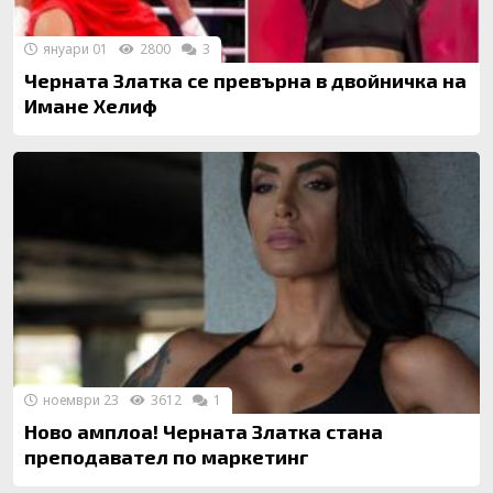
януари 01
2800
3
Черната Златка се превърна в двойничка на
Имане Хелиф
ноември 23
3612
1
Ново амплоа! Черната Златка стана
преподавател по маркетинг