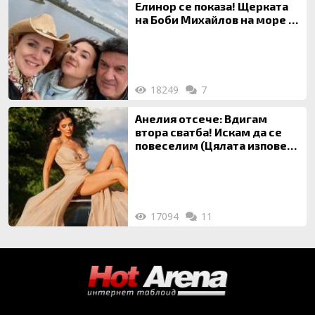
Елинор се показа! Щерката
на Боби Михайлов на море с
майка си
18249
7
Анелия отсече: Вдигам
втора сватба! Искам да се
повеселим (Цялата изповед
ТУК)
17094
11