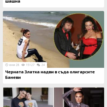
шашна
юни 28
15127
24
Черната Златка надви в съда олигарсите
Баневи