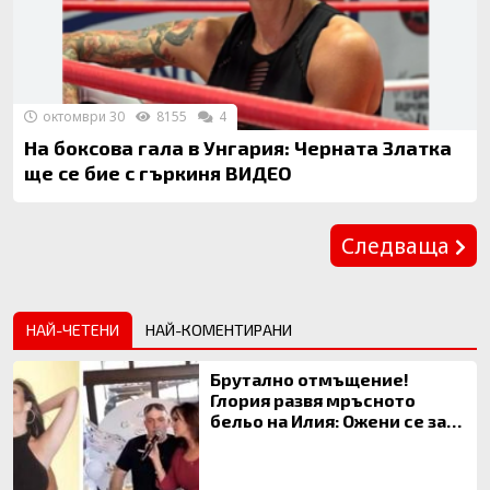
октомври 30
8155
4
На боксова гала в Унгария: Черната Златка
ще се бие с гъркиня ВИДЕО
Предишна
Следваща
НАЙ-ЧЕТЕНИ
НАЙ-КОМЕНТИРАНИ
Брутално отмъщение!
Глория развя мръсното
бельо на Илия: Ожени се за
120 кг жена, заряза Симона,
за да гледа чуждо дете!