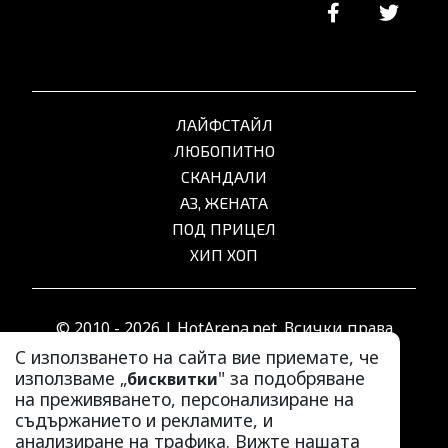
ЛАЙФСТАЙЛ
ЛЮБОПИТНО
СКАНДАЛИ
АЗ, ЖЕНАТА
ПОД ПРИЦЕЛ
ХИП ХОП
© 2010 - 2026 | HotArena.net. Всички права
запазени.
С използването на сайта вие приемате, че
използваме „
" за подобряване
бисквитки
на преживяването, персонализиране на
РЕКЛАМА
съдържанието и рекламите, и
КОНТАКТИ
анализиране на трафика. Вижте нашата