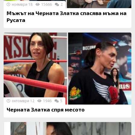
ноември 18
15666
2
Мъжът на Черната Златка спасява мъжа на
Русата
октомври 12
1946
5
Черната Златка спря месото