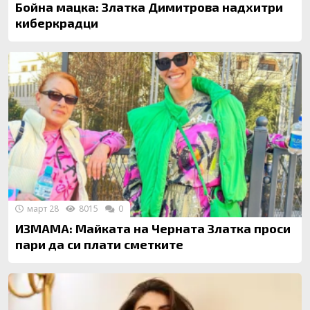
Бойна мацка: Златка Димитрова надхитри
киберкрадци
март 28
8015
0
ИЗМАМА: Майката на Черната Златка проси
пари да си плати сметките