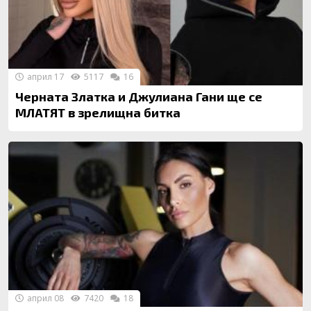
април 17
5117
16
Черната Златка и Джулиана Гани ще се
МЛАТЯТ в зрелищна битка
април 08
7420
18