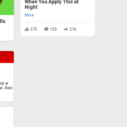
When You Apply This at
Night
More
lls
372
125
216
ов и
и. Ако