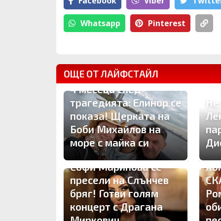
Facebook
Viber
Тwitte
Whatsapp
Pinterest
ОЩЕ ОТ ЛАЙФСТАЙЛ
4 месеца след
трагедията: Елинор се
Не
показа! Щерката на
Ле
Боби Михайлов на
па
море с майка си
Ди
Софи Маринова се
Хо
пресели на Слънчев
СК
бряг! Готви голям
Ро
концерт с Драгана
об
Миркович
пе