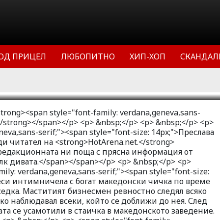
огат македонски чичка по време на
та ни съседка. Маститият бизнесмен
 движение на чалга певицата и зорко
о се доближи до нея. След като
ОД ПРИЦЕЛ
ЛЮБОПИТНО
ХИП-ХОП
СКАНДАЛ
двамата се усамотили в стаичка в м
11
49434
8
strong><span style="font-family: verdana,geneva,sans-
/strong></span></p> <p> &nbsp;</p> <p> &nbsp;</p> <p>
neva,sans-serif;"><span style="font-size: 14px;">Преслава
и читател на <strong>HotArena.net.</strong>
редакционната ни поща с прясна информация от
к дивата.</span></span></p> <p> &nbsp;</p> <p>
ily: verdana,geneva,sans-serif;"><span style="font-size:
реси интимничела с богат македонски чичка по време
ъседка. Маститият бизнесмен ревностно следял всяко
ко наблюдавал всеки, който се доближи до нея. След
та се усамотили в стаичка в македонското заведение.