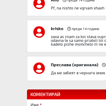
преди 14 години
Pf, na nishto ne vqrvam xhaxh
krisko
преди 14 години
xaxa as znam za koi stava vupr
odavna te sa samo priateli toi 
kadeto pishe momcheto ili ne e 
Преслава (оригинала)
Да ме забият в черната земя
КОМЕНТИРАЙ
Име
*