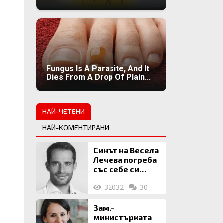
Fungus Is A Parasite, And It
Dies From A Drop Of Plain...
НАЙ-ЧЕТЕНИ
НАЙ-КОМЕНТИРАНИ
Синът на Весела
Лечева погреба
със себе си
биткойни за 2
32032
30
млн. евро
Зам.-
министърката