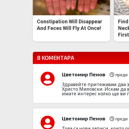
Constipation Will Disappear
Find
And Feces Will Fly At Once!
Neck
Firs
8 КОМЕНТАРА
Цветомир Пенов
преди 
Здравейте притежавам два з
Христо Миловски. Искам да в
имате интерес колко ще ви г
Цветомир Пенов
преди 
Това са нови записи, които о