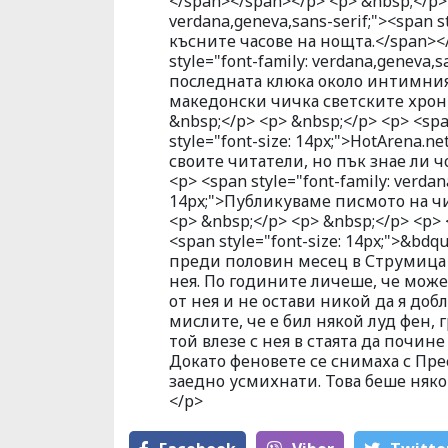
</span></span></p> <p> &nbsp;</p> 
verdana,geneva,sans-serif;"><span s
късните часове на нощта.</span></
style="font-family: verdana,geneva,s
последната клюка около интимния ж
македонски чичка светските хрон
&nbsp;</p> <p> &nbsp;</p> <p> <span
style="font-size: 14px;">HotArena
своите читатели, но пък знае ли чо
<p> <span style="font-family: verdan
14px;">Публикуваме писмото на чи
<p> &nbsp;</p> <p> &nbsp;</p> <p> <
<span style="font-size: 14px;">&b
преди половин месец в Струмица (
нея. По годините личеше, че може
от нея и не остави никой да я доб
мислите, че е бил някой луд фен,
той влезе с нея в стаята да почине
Докато феновете се снимаха с Пре
заедно усмихнати. Това беше няк
</p>