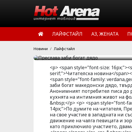
Преси интимничела с б
свое участие в западна
ревностно следял всяко
наблюдавал всеки, койт
ЛАЙФСТАЙЛ
АЗ, ЖЕНАТА
П
приключило участието, 
HotArena.net
17:00 | 18 авг 
Новини
Лайфстайл
<p> <span style="font-size: 16px;"><
serif;">Читателска новина</span><
<span style="font-family: verdana,ge
заби богат македонски дядо, твърд
Анонимният потребител писа до 
кухнята на интимния живот на фол
&nbsp;</p> <p> <span style="font-fam
14px;">По думите на читателя, П
на свое участие в западната ни с
движение на чалга певицата и зор
като приключило участието, двама