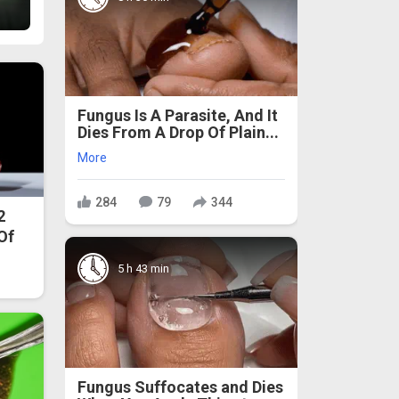
Fungus Is A Parasite, And It
Dies From A Drop Of Plain...
More
284
79
344
2
 Of
5 h 43 min
Fungus Suffocates and Dies