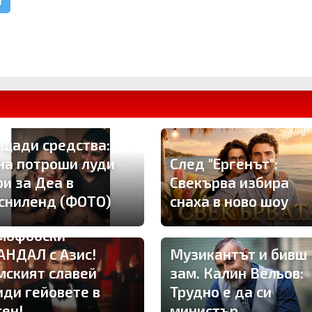
r
 щади средства:
на потроши луди
След "Ергенът":
ри за Деа в
Свекърва избира
сниленд (ФОТО)
снаха в ново шоу
мофобски
АНДАЛ с Азис!
Музикантът и бивш
мският славей
зам. Калин Вельов:
иди гейовете в
Трудно е да си
сен!
министър