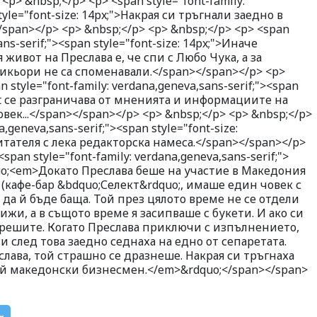
<p> &nbsp;</p> <p> <span style="font-family:
tyle="font-size: 14px;">Накрая си тръгнали заедно в
span></p> <p> &nbsp;</p> <p> &nbsp;</p> <p> <span
ans-serif;"><span style="font-size: 14px;">Иначе
ивот на Преслава е, че спи с Любо Чука, а за
икьори не са споменавали.</span></span></p> <p>
 style="font-family: verdana,geneva,sans-serif;"><span
.net се разграничава от мненията и информациите на
век...</span></span></p> <p> &nbsp;</p> <p> &nbsp;</p>
a,geneva,sans-serif;"><span style="font-size:
тателя с лека редакторска намеса.</span></span></p>
span style="font-family: verdana,geneva,sans-serif;">
dquo;<em>Докато Преслава беше на участие в Македония
кафе-бар &bdquo;Селект&rdquo;, имаше един човек с
 да й бъде баща. Той през цялото време не се отдели
лижи, а в същото време я засипваше с букети. И ако си
 грешите. Когато Преслава приключи с изпълнението,
 и след това заедно седнаха на едно от сепаретата.
слава, той страшно се дразнеше. Накрая си тръгнаха
ой македонски бизнесмен.</em>&rdquo;</span></span>