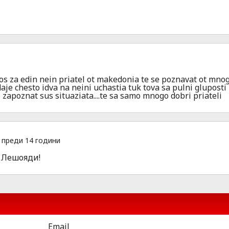
os za edin nein priatel ot makedonia te se poznavat ot mno
daje chesto idva na neini uchastia tuk tova sa pulni gluposti
zapoznat sus situaziata....te sa samo mnogo dobri priateli
преди 14 години
. Лешояди!
Email