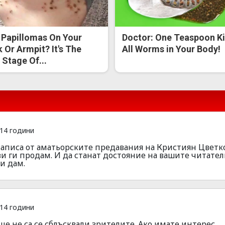
 Papillomas On Your
Doctor: One Teaspoon Ki
 Or Armpit? It's The
All Worms in Your Body!
t Stage Of...
14 години
аписа от аматьорските предавания на Кристиян Цветк
и ги продам. И да станат достояние на вашите читател
и дам.
14 години
ще не са се сблъсквали зрителите. Ако имате интерес.