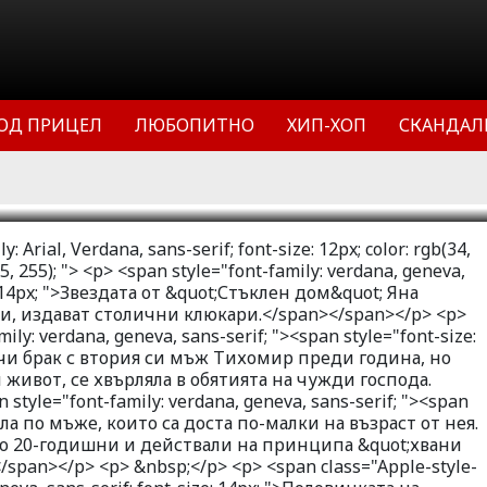
ом Яна Маринова пак кръшка на
олични клюкари. Русокосата
 с втория си мъж Тихомир преди
ткотрайния си семеен живот, се
ОД ПРИЦЕЛ
ЛЮБОПИТНО
ХИП-ХОП
СКАНДАЛ
 чужди господа.
1
37772
0
: Arial, Verdana, sans-serif; font-size: 12px; color: rgb(34,
55, 255); "> <p> <span style="font-family: verdana, geneva,
e: 14px; ">Звездата от &quot;Стъклен дом&quot; Яна
и, издават столични клюкари.</span></span></p> <p>
ily: verdana, geneva, sans-serif; "><span style="font-size:
ючи брак с втория си мъж Тихомир преди година, но
живот, се хвърляла в обятията на чужди господа.
style="font-family: verdana, geneva, sans-serif; "><span
дала по мъже, които са доста по-малки на възраст от нея.
о 20-годишни и действали на принципа &quot;хвани
</span></p> <p> &nbsp;</p> <p> <span class="Apple-style-