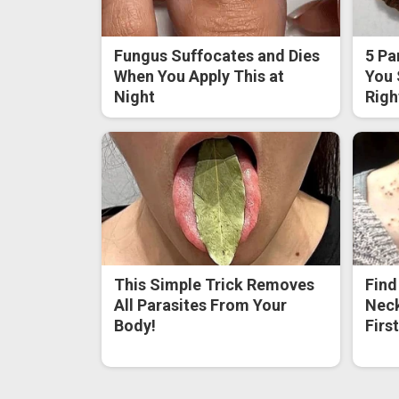
Fungus Suffocates and Dies
5 Pa
When You Apply This at
You 
Night
Righ
This Simple Trick Removes
Find
All Parasites From Your
Neck
Body!
Firs