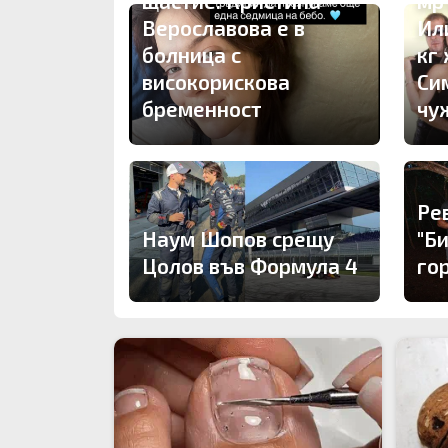
щастие: Кристина
мр
Верославова е в
Ил
болница с
кг
високорискова
Си
бременност
чу
Ре
Наум Шопов срещу
"Б
Цолов във Формула 4
го