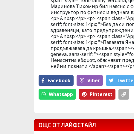
span" style="font-family: verdana, g
Маринова Тихомир бил наясно с фак
инструктор по фитнес и веднага 
<p> &nbsp;</p> <p> <span class="Appl
serif; font-size: 14px; ">Без да с
здравеняци, като предупреждение
<p> &nbsp;</p> <p> <span class="Appl
serif; font-size: 14px; ">Палавата 
продължавала да кръшка.</span></p>
geneva, sans-serif; "><span style="fo
Ненаситна е&quot;, обясняват пре
нейни познати.</span></span></p>
Facebook
Viber
Тwitte
Whatsapp
Pinterest
Бр
ОЩЕ ОТ ЛАЙФСТАЙЛ
Драма вместо
Гл