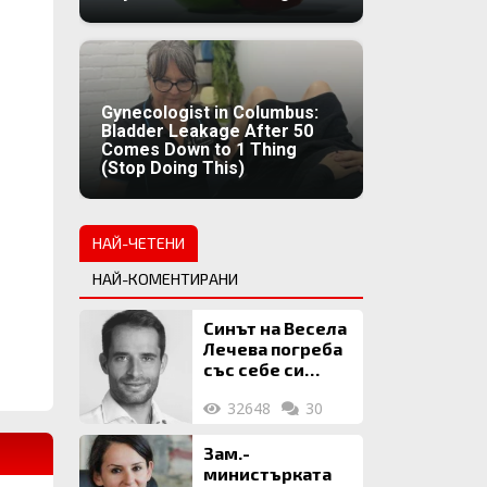
Gynecologist in Columbus:
Bladder Leakage After 50
Comes Down to 1 Thing
(Stop Doing This)
НАЙ-ЧЕТЕНИ
НАЙ-КОМЕНТИРАНИ
Синът на Весела
Лечева погреба
със себе си
биткойни за 2
32648
30
млн. евро
Зам.-
министърката