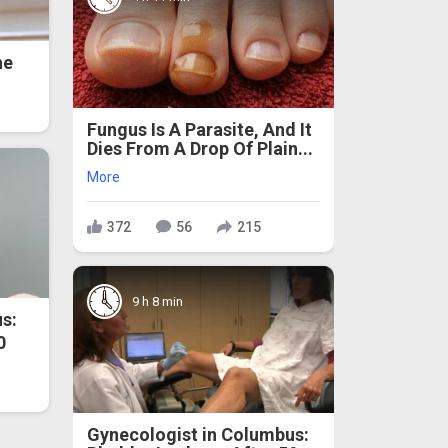
he
Fungus Is A Parasite, And It
Dies From A Drop Of Plain...
More
372
56
215
9 h 8 min
s:
0
Gynecologist in Columbus: