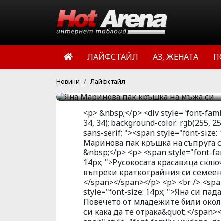
Звездата от Стъклен д
съпруга си, издават ст
красавица сключи брак
година, но въпреки кра
ЛАЙФСТАЙЛ
АЗ, ЖЕНАТА
П
хвърляла в обятията на
HotArena.net
9:15 | 13 апр 1
Новини
Лайфстайл
<p> &nbsp;</p> <div style="font-family
34, 34); background-color: rgb(255, 2
sans-serif; "><span style="font-siz
Маринова пак кръшка на съпруга с
&nbsp;</p> <p> <span style="font-fam
14px; ">Русокосата красавица скл
въпреки краткотрайния си семеен 
</span></span></p> <p> <br /> <span 
style="font-size: 14px; ">Яна си па
Повечето от младежите били окол
си кака да те отрака&quot;.</span>