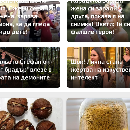
ъсното бельо на
Караджов заряза
ия: Ожени се за 120
жена си заради
 жена, заряза
друга, показа я на
мона, за да гледа
снимка! Цвети: Ти с
ждо дете!
фалшив герой!
вльото Стефан от
Шок! Лияна стана
иг брадър" влезе в
жертва на изкустве
рата на демоните
интелект