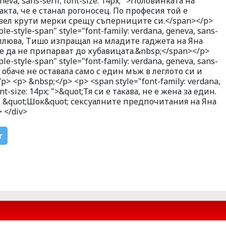
eneva, sans-serif; font-size: 14px; ">Половинката на
та, че е станал рогоносец. По професия той е
взел крути мерки срещу съперниците си.</span></p>
e-style-span" style="font-family: verdana, geneva, sans-
и поплюва, Тишо изпращал на младите гаджета на Яна
 да не припарват до хубавицата.&nbsp;</span></p>
e-style-span" style="font-family: verdana, geneva, sans-
Яна обаче не оставала само с един мъж в леглото си и
 <p> &nbsp;</p> <p> <span style="font-family: verdana,
nt-size: 14px; ">&quot;Тя си е такава, не е жена за един.
д &quot;Шок&quot; сексуалните предпочитания на Яна
 </div>
r
утално отмъщение!
ория развя
ПЪРВО ТУК: Владо