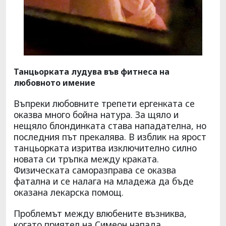
Танцьорката лудува във фитнеса на
любовното имение
Въпреки любовните трепети ергенката се
оказва много бойна натура. За щяло и
нещяло блондинката става нападателна, но
последния път прекалява. В изблик на ярост
танцьорката изритва изключително силно
новата си тръпка между краката.
Физическата саморазправа се оказва
фатална и се налага на младежа да бъде
оказана лекарска помощ.
Проблемът между влюбените възниква,
когато приятел на Симеон напада