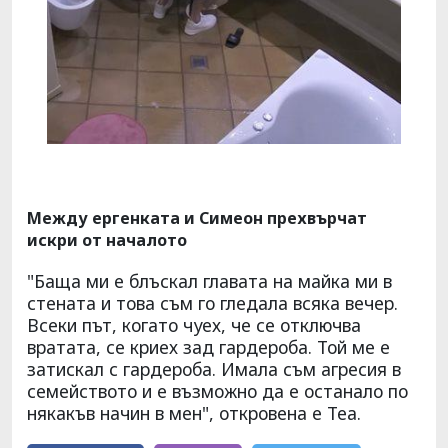
Между ергенката и Симеон прехвърчат
искри от началото
"Баща ми е блъскал главата на майка ми в
стената и това съм го гледала всяка вечер.
Всеки път, когато чуех, че се отключва
вратата, се криех зад гардероба. Той ме е
затискал с гардероба. Имала съм агресия в
семейството и е възможно да е останало по
някакъв начин в мен", откровена е Теа.