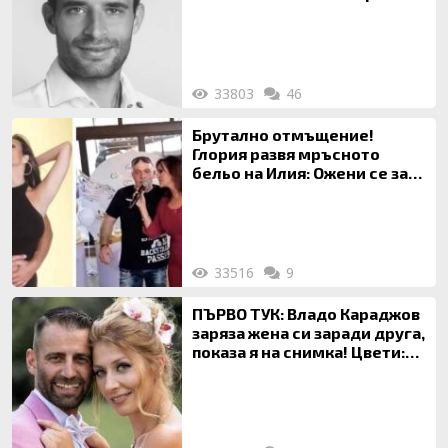
33803
46
Брутално отмъщение!
Глория развя мръсното
бельо на Илия: Ожени се за
120 кг жена, заряза Симона,
за да гледа чуждо дете!
33516
9
ПЪРВО ТУК: Владо Караджов
заряза жена си заради друга,
показа я на снимка! Цвети:
Ти си фалшив герой!