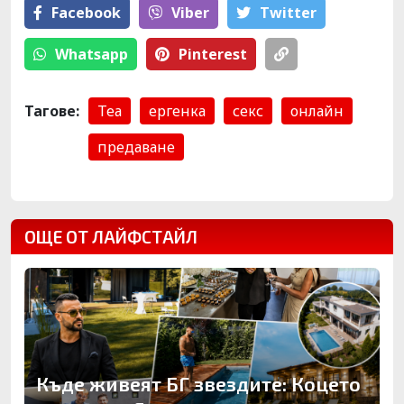
Facebook
Viber
Тwitter
Whatsapp
Pinterest
Тагове:
Теа
ергенка
секс
онлайн
предаване
ОЩЕ ОТ ЛАЙФСТАЙЛ
Къде живеят БГ звездите: Коцето