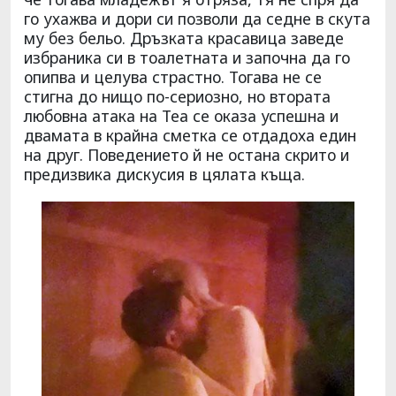
го ухажва и дори си позволи да седне в скута
му без бельо. Дръзката красавица заведе
избраника си в тоалетната и започна да го
опипва и целува страстно. Тогава не се
стигна до нищо по-сериозно, но втората
любовна атака на Теа се оказа успешна и
двамата в крайна сметка се отдадоха един
на друг. Поведението й не остана скрито и
предизвика дискусия в цялата къща.