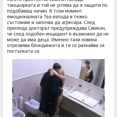
танцьорката и той не успява да я защити по
подобаващ начин. В този момент
емоционалната Теа изпада в тежко
състояние и започва да агресира. След
прегледа докторът предупреждава Симеон,
че след подобен инцидент е възможно да не
може да има деца. Именно тази новина
отрезвява блондинката и тя се разкайва за
постъпката си.