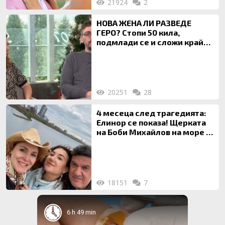
21924
2
НОВА ЖЕНА ЛИ РАЗВЕДЕ
ГЕРО? Стопи 50 кила,
подмлади се и сложи край
на 20-годишен брак
20251
28
4 месеца след трагедията:
Елинор се показа! Щерката
на Боби Михайлов на море с
майка си
18151
7
6 h 49 min