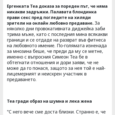
Ергенката Теа доказа за пореден път, че няма
никакви задръжки. Палавата блондинка
прави секс пред погледите на хиляди
За
зрители на онлайн любовно предаване.
няколко дни провокативната диджейка заби
трима мъже, като с последния мина всякакви
граници и се отдаде на разврат във фитнеса
на любовното имение. По-голямата изненада
за мнозина беше, че преди да му се метне,
именно с въпросния Симеон Теа бе в
обтегнати отношения и дори заяви, че не
може да го понася, защото за нея той е най-
лицемерният и неискрен участник в
предаването.
Теа гради образ на шумна и лека жена
"С него вече сме доста близки. Странно е, че