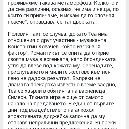
преживяхме такава метаморфоза. Колкото и
да сме различни, осъзнах, че има и неща, по
които си приличаме, и искам да го опозная
повече", оправдава се танцьорката.
Половият акт се случва, докато Теа има
отношения с друг участник - музиканта
Константин Ковачев, който изгря в "X
фактор". Романтикът се опита да открие
своята муза в ергенката, като блондинката
успя да влезе под кожата му. Серенадите,
прислугването и милите жестове към нея
явно не дадоха резултат. Въпреки че
двамата прекараха известно време заедно,
Теа се хвърли в обятията на варненеца
Симеон. Тяхната игра е още от самото
начало на предаването. В един от първите
дни под въздействието на алкохол
атрактивната диджейка започна да му
отправя неприлични предложения. Въпреки
че тогава младежът я отряза, тя не спря да