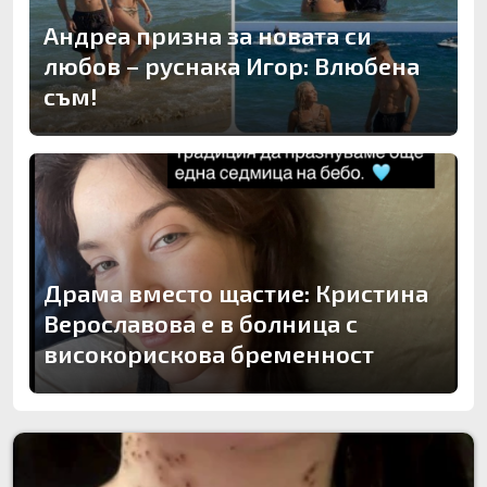
Андреа призна за новата си
любов – руснака Игор: Влюбена
съм!
Драма вместо щастие: Кристина
Верославова е в болница с
високорискова бременност