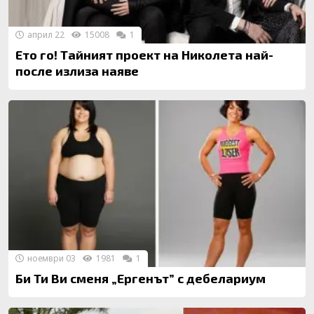
април 22
15008
1
Ето го! Тайният проект на Николета най-
после излиза наяве
ноември 03
1981
1
Би Ти Ви сменя „Ергенът” с дебелариум