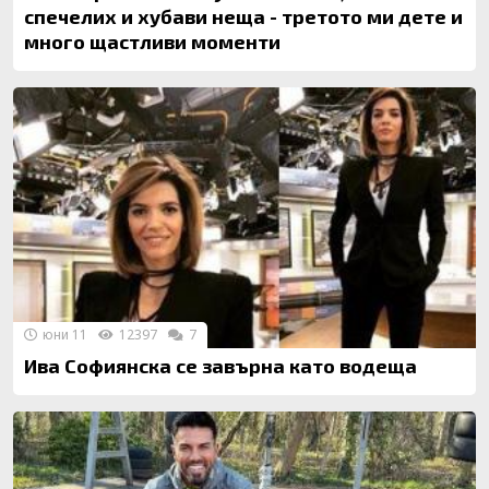
спечелих и хубави неща - третото ми дете и
много щастливи моменти
юни 11
12397
7
Ива Софиянска се завърна като водеща