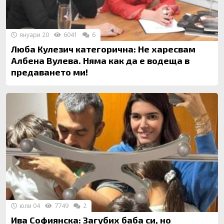
януари 20
6041
6
Люба Кулезич категорична: Не харесвам
Албена Вулева. Няма как да е водеща в
предаването ми!
юли 04
7749
2
Ива Софиянска: Загубих баба си, но