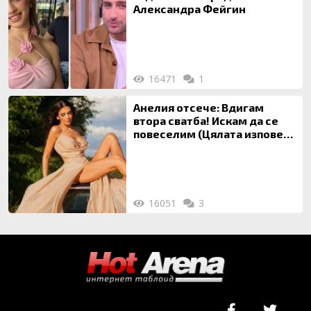
Александра Фейгин
16471
1
Анелия отсече: Вдигам
втора сватба! Искам да се
повеселим (Цялата изповед
ТУК)
16051
3