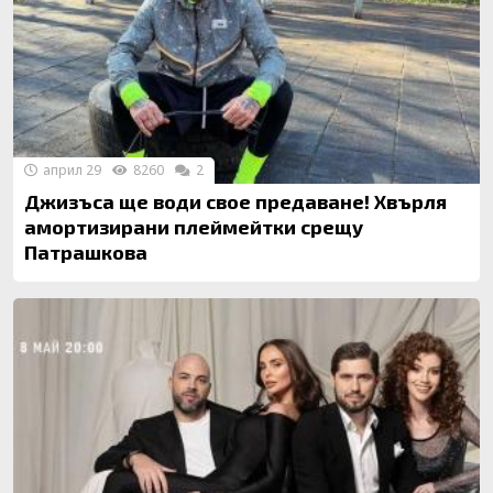
април 29
8260
2
Джизъса ще води свое предаване! Хвърля
амортизирани плеймейтки срещу
Патрашкова