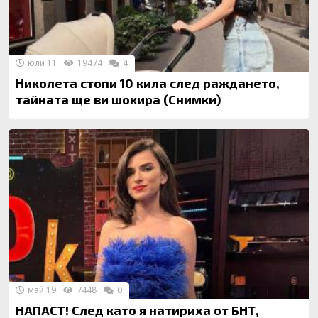
юли 11
19474
4
Николета стопи 10 кила след раждането,
тайната ще ви шокира (Снимки)
май 19
7448
0
НАПАСТ! След като я натириха от БНТ,