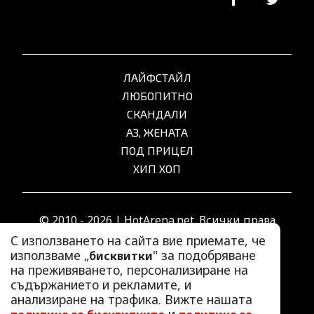
ЛАЙФСТАЙЛ
ЛЮБОПИТНО
СКАНДАЛИ
АЗ, ЖЕНАТА
ПОД ПРИЦЕЛ
ХИП ХОП
© 2010 - 2026 | HotArena.net. Всички права
запазени.
С използването на сайта вие приемате, че
използваме „
" за подобряване
бисквитки
на преживяването, персонализиране на
РЕКЛАМА
съдържанието и рекламите, и
КОНТАКТИ
анализиране на трафика. Вижте нашата