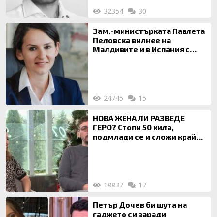
32354
30
Зам.-министърката Павлета
Пеловска вилнее на
Малдивите и в Испания с
богата любовница – брокер
на недвижими имоти
24745
15
НОВА ЖЕНА ЛИ РАЗВЕДЕ
ГЕРО? Стопи 50 кила,
подмлади се и сложи край
на 20-годишен брак
18837
17
Петър Дочев би шута на
гаджето си заради