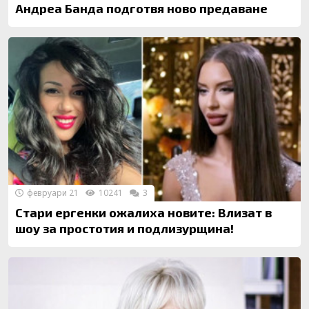
Андреа Банда подготвя ново предаване
февруари 21
10241
3
Стари ергенки ожалиха новите: Влизат в
шоу за простотия и подлизурщина!