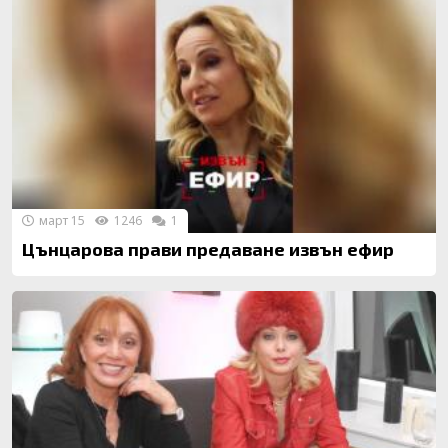
март 15
1246
1
Цънцарова прави предаване извън ефир