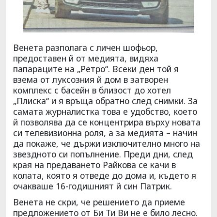
Венета разполага с личен шофьор,
предоставен й от медията, видяха
папараците на „Ретро“. Всеки ден той я
взема от луксозния й дом в затворен
комплекс с басейн в близост до хотел
„Плиска“ и я връща обратно след снимки. За
самата журналистка това е удобство, което
й позволява да се концентрира върху новата
си телевизионна роля, а за медията – начин
да покаже, че държи изключително много на
звездното си попълнение. Преди дни, след
края на предаването Райкова се качи в
колата, която я отведе до дома и, където я
очакваше 16-годишният й син Патрик.
Венета не скри, че решението да приеме
предложението от Би Ти Ви не е било лесно.