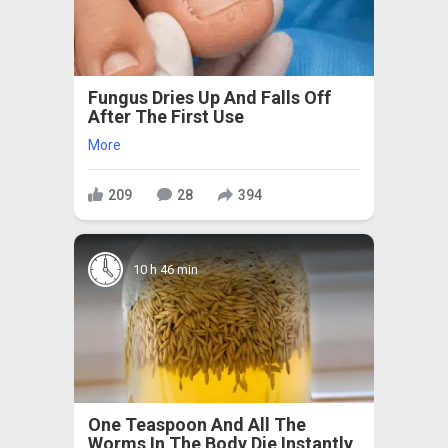
Fungus Dries Up And Falls Off
After The First Use
More
209
28
394
10 h 46 min
One Teaspoon And All The
Worms In The Body Die Instantly