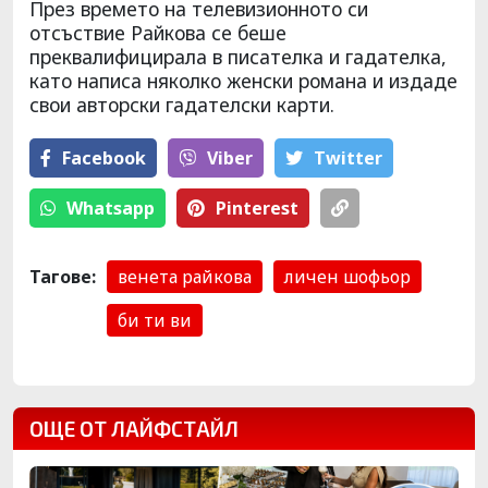
През времето на телевизионното си
отсъствие Райкова се беше
преквалифицирала в писателка и гадателка,
като написа няколко женски романа и издаде
свои авторски гадателски карти.
Facebook
Viber
Тwitter
Whatsapp
Pinterest
Тагове:
венета райкова
личен шофьор
би ти ви
ОЩЕ ОТ ЛАЙФСТАЙЛ