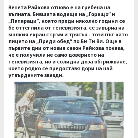
Венета Райкова отново е на гребена на
вълната. Бившата водеща на „Горещо“ и
„Папараци“, която преди няколко години се
бе оттеглила от телевизията, се завърна на
малкия екран с гръм и трясък - този път като
лицето на „Преди обед“ по Би Ти Ви. Още в
първите дни от новия сезон Райкова показа,
че е получила не само доверието на
телевизията, но и солидна доза обгрижване,
което рядко се предоставя дори на най-
утвърдените звезди.