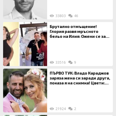
33803
46
Брутално отмъщение!
Глория развя мръсното
бельо на Илия: Ожени се за
120 кг жена, заряза Симона,
за да гледа чуждо дете!
33516
9
ПЪРВО ТУК: Владо Караджов
заряза жена си заради друга,
показа я на снимка! Цвети:
Ти си фалшив герой!
21924
2