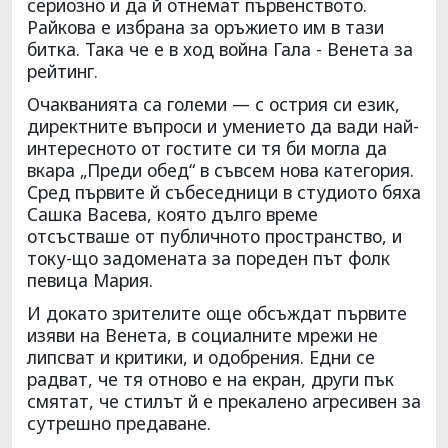
сериозно и да й отнемат първенството.
Райкова е избрана за оръжието им в тази
битка. Така че е в ход война Гала - Венета за
рейтинг.
Очакванията са големи — с острия си език,
директните въпроси и умението да вади най-
интересното от гостите си тя би могла да
вкара „Преди обед“ в съвсем нова категория.
Сред първите й събеседници в студиото бяха
Сашка Васева, която дълго време
отсъстваше от публичното пространство, и
току-що задомената за пореден път фолк
певица Мария.
И докато зрителите още обсъждат първите
изяви на Венета, в социалните мрежи не
липсват и критики, и одобрения. Едни се
радват, че тя отново е на екран, други пък
смятат, че стилът й е прекалено агресивен за
сутрешно предаване.