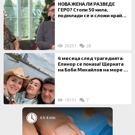
НОВА ЖЕНА ЛИ РАЗВЕДЕ
ГЕРО? Стопи 50 кила,
подмлади се и сложи край
на 20-годишен брак
20251
28
4 месеца след трагедията:
Елинор се показа! Щерката
на Боби Михайлов на море с
майка си
18151
7
6 h 4 min