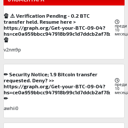
🔏 ⚠️ Verification Pending - 0.2 BTC
transfer held. Resume here >
преди
https://graph.org/Get-your-BTC-09-04?
10
hs=ce0a959bbcc947918b99c1d7ddcb2af7&
месец
🔏
v2nm9p
✏ Security Notice; 1.9 Bitcoin transfer
requested. Deny? >>
преди
https://graph.org/Get-your-BTC-09-04?
10
hs=ce0a959bbcc947918b99c1d7ddcb2af7&
месец
✏
awhii0