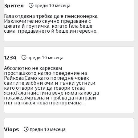
Зрител
преди 10 месеца
Гала отдавна трябва да е пенсионерка.
Изключително скучно предаване с
цялата й групичка, когато Гала беше
сама, предаването й беше интересно.
1234
преди 10 месеца
Абсолютно не харесвам
просташкото,нагло поведение на
Райкова.Само като погледне човек
свитите злобни очи и тънки устни,и
като отвори уста да говори става
ясно.Гала наистина вече няма какво да
покаже,омръзна и трябва да направи
път на някоя нова препоръчана...
Viops
преди 10 месеца