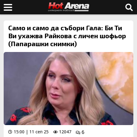
Само и само да събори Гала: Би Ти
Ви ухажва Райкова с личен шофьор
(Папарашки снимки)
15:00 | 11 сеп 25
12047
6