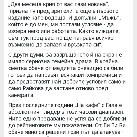
„Два месеца крия от вас тази новина“,
призна тя пред зрителите още в първото
издание като водеща. И допълни: „Мъжът,
който е до мен, ми постави условие - да
избера него или работата. Както виждате,
съм тук пред вас, но ще направя всичко
възможно да запазя и връзката си“.
С други думи, за завръщането й на екран е
имало сериозна семейна драма. В крайна
сметка обаче от медията очевидно са били
готови да направят всякакви компромиси и
да предоставят най-добрите условия само и
само Райкова да застане отново пред
камерата.
През последните години „На кафе“ с Гала е
абсолютният лидер в този часови диапазон.
Нито едно предаване не успя да се доближи
до рейтинговите му показатели. От Би Ти Ви
обаче явно са решени този път да атакуват