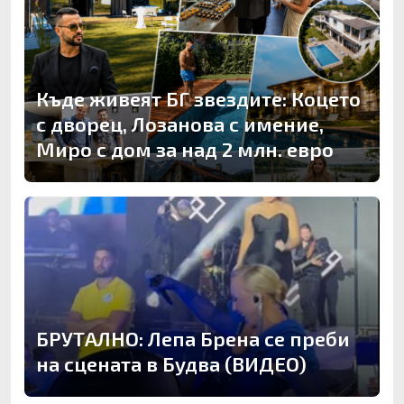
Къде живеят БГ звездите: Коцето
с дворец, Лозанова с имение,
Миро с дом за над 2 млн. евро
БРУТАЛНО: Лепа Брена се преби
на сцената в Будва (ВИДЕО)