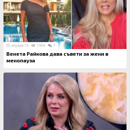
януари 16
1904
1
Венета Райкова дава съвети за жени в
менопауза