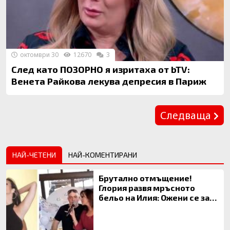
октомври 30
12670
3
След като ПОЗОРНО я изритаха от bTV:
Венета Райкова лекува депресия в Париж
Предишна
Следваща
НАЙ-ЧЕТЕНИ
НАЙ-КОМЕНТИРАНИ
Брутално отмъщение!
Глория развя мръсното
бельо на Илия: Ожени се за
120 кг жена, заряза Симона,
за да гледа чуждо дете!