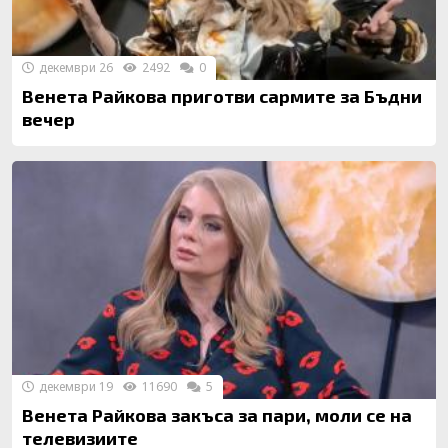
декември 26
2492
0
Венета Райкова приготви сармите за Бъдни
вечер
декември 19
11690
5
Венета Райкова закъса за пари, моли се на
телевизиите