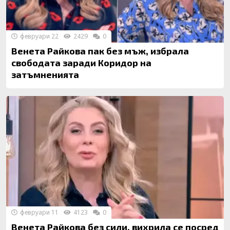
февруари 22
2429
0
Венета Райкова пак без мъж, избрала
свободата заради Коридор на
затъмненията
февруари 11
4123
0
Венета Райкова без сили, вихрила се посред