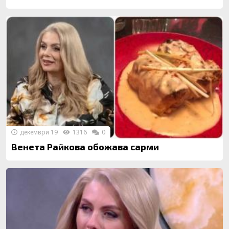
декември 19
1316
0
Венета Райкова обожава сарми