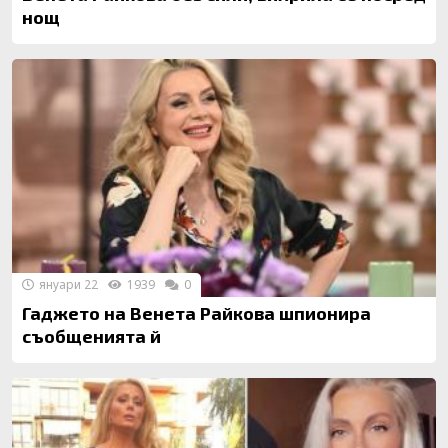
нощ
януари 22
1939
0
Гаджето на Венета Райкова шпионира
съобщенията й