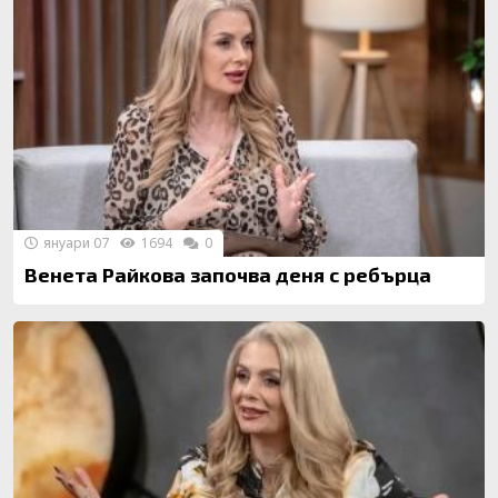
януари 07
1694
0
Венета Райкова започва деня с ребърца