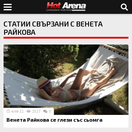
СТАТИИ СВЪРЗАНИ С ВЕНЕТА
РАЙКОВА
юли 22
2527
0
Венета Райкова се глези със сьомга