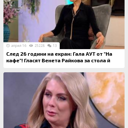
април 16
25228
13
След 26 години на екран: Гала АУТ от "На
кафе"! Гласят Венета Райкова за стола й