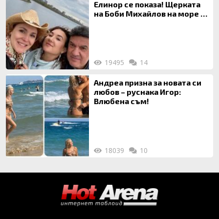
Елинор се показа! Щерката
на Боби Михайлов на море с
майка си
19495
14
Андреа призна за новата си
любов – руснака Игор:
Влюбена съм!
18039
10