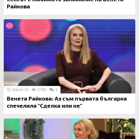
Райкова
април 29
2786
2
Венета Райкова: Аз съм първата българка
спечелила "Сделка или не"