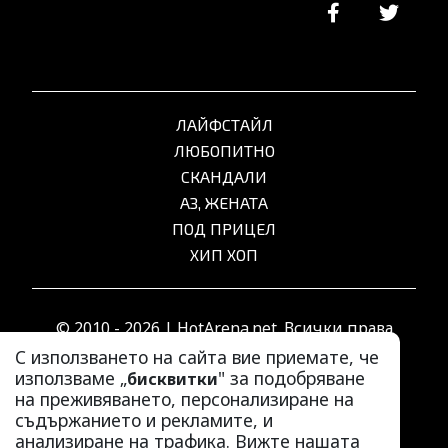
ЛАЙФСТАЙЛ
ЛЮБОПИТНО
СКАНДАЛИ
АЗ, ЖЕНАТА
ПОД ПРИЦЕЛ
ХИП ХОП
© 2010 - 2026 | HotArena.net. Всички права
запазени.
С използването на сайта вие приемате, че
използваме „
" за подобряване
бисквитки
на преживяването, персонализиране на
РЕКЛАМА
съдържанието и рекламите, и
КОНТАКТИ
анализиране на трафика. Вижте нашата