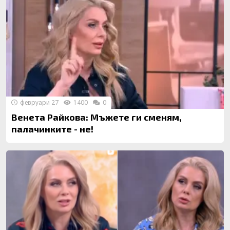
февруари 27
1400
0
Венета Райкова: Мъжете ги сменям,
палачинките - не!