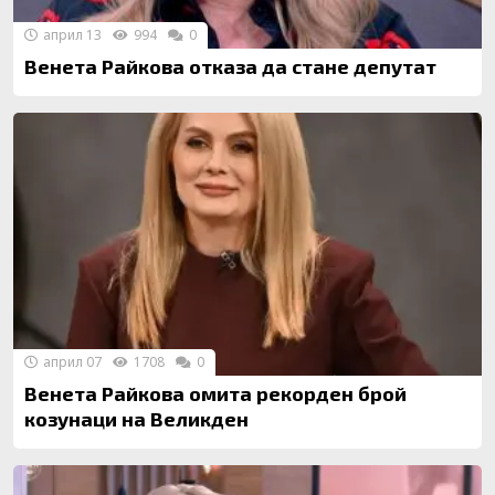
април 13
994
0
Венета Райкова отказа да стане депутат
април 07
1708
0
Венета Райкова омита рекорден брой
козунаци на Великден