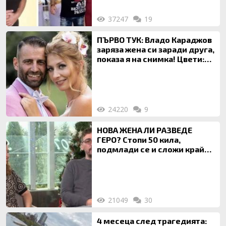
37247
19
ПЪРВО ТУК: Владо Караджов
заряза жена си заради друга,
показа я на снимка! Цвети:
Ти си фалшив герой!
24220
9
НОВА ЖЕНА ЛИ РАЗВЕДЕ
ГЕРО? Стопи 50 кила,
подмлади се и сложи край
на 20-годишен брак
21049
30
4 месеца след трагедията: