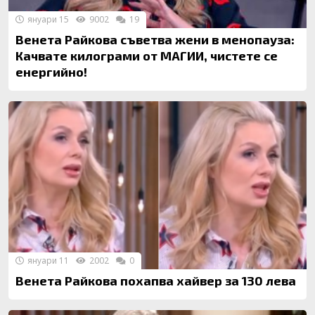
януари 15
9002
19
Венета Райкова съветва жени в менопауза:
Качвате килограми от МАГИИ, чистете се
енергийно!
януари 11
2002
0
Венета Райкова похапва хайвер за 130 лева