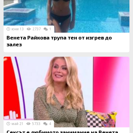
юни 13
2737
1
Венета Райкова трупа тен от изгрев до
залез
май 21
5733
4
Сексът е любимото занимание на Венета