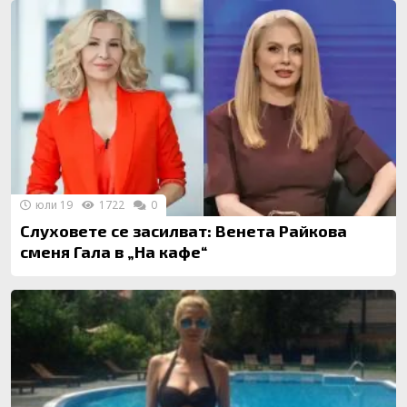
юли 19
1722
0
Слуховете се засилват: Венета Райкова
сменя Гала в „На кафе“