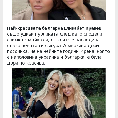
Най-красивата българка Елизабет Кравец
също удиви публиката след като сподели
снимка с майка си, от която е наследила
съвършената си фигура. А мнозина дори
посочиха, че на нейните години Ирена, която
е наполовина украинка и българка, е била
дори по-красива.