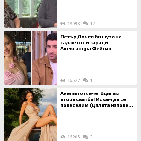
18998
17
Петър Дочев би шута на
гаджето си заради
Александра Фейгин
16527
1
Анелия отсече: Вдигам
втора сватба! Искам да се
повеселим (Цялата изповед
ТУК)
16205
3