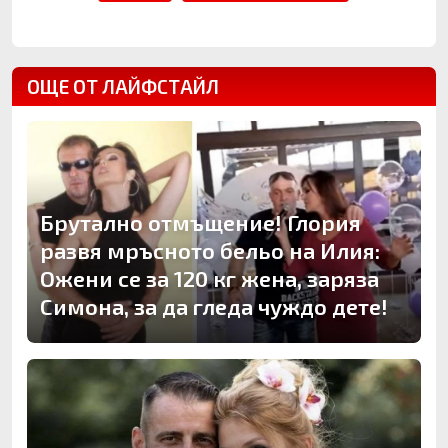
ОЩЕ ОТ ЛАЙФСТАЙЛ
Брутално отмъщение! Глория
развя мръсното бельо на Илия:
Ожени се за 120 кг жена, заряза
Симона, за да гледа чуждо дете!