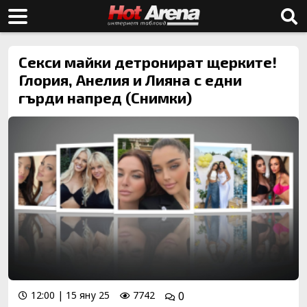
Секси майки детронират щерките!
Глория, Анелия и Лияна с едни
гърди напред (Снимки)
12:00 | 15 яну 25
7742
0