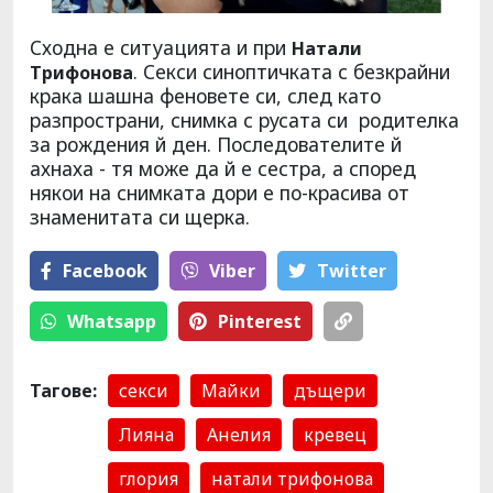
Сходна е ситуацията и при
Натали
. Секси синоптичката с безкрайни
Трифонова
крака шашна феновете си, след като
разпространи, снимка с русата си родителка
за рождения й ден. Последователите й
ахнаха - тя може да й е сестра, а според
някои на снимката дори е по-красива от
знаменитата си щерка.
Facebook
Viber
Тwitter
Whatsapp
Pinterest
Тагове:
секси
Майки
дъщери
Лияна
Анелия
кревец
глория
натали трифонова