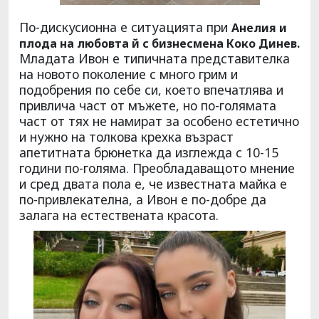
По-дискусионна е ситуацията при
Анелия и
плода на любовта й с бизнесмена Коко Динев.
Младата Ивон е типичната представителка
на новото поколение с много грим и
подобрения по себе си, което впечатлява и
привлича част от мъжете, но по-голямата
част от тях не намират за особено естетично
и нужно на толкова крехка възраст
апетитната брюнетка да изглежда с 10-15
години по-голяма. Преобладаващото мнение
и сред двата пола е, че известната майка е
по-привлекателна, а Ивон е по-добре да
залага на естествената красота.