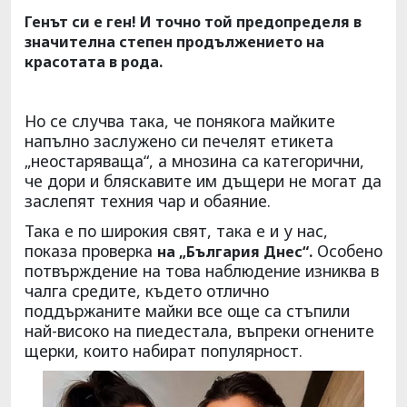
Генът си е ген! И точно той предопределя в
значителна степен продължението на
красотата в рода.
Но се случва така, че понякога майките
напълно заслужено си печелят етикета
„неостаряваща“, а мнозина са категорични,
че дори и бляскавите им дъщери не могат да
заслепят техния чар и обаяние.
Така е по широкия свят, така е и у нас,
показа проверка
Особено
на „България Днес“.
потвърждение на това наблюдение изниква в
чалга средите, където отлично
поддържаните майки все още са стъпили
най-високо на пиедестала, въпреки огнените
щерки, които набират популярност.