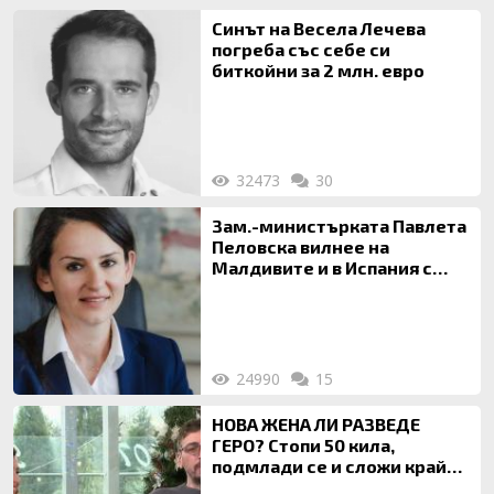
Синът на Весела Лечева
погреба със себе си
биткойни за 2 млн. евро
32473
30
Зам.-министърката Павлета
Пеловска вилнее на
Малдивите и в Испания с
богата любовница – брокер
на недвижими имоти
24990
15
НОВА ЖЕНА ЛИ РАЗВЕДЕ
ГЕРО? Стопи 50 кила,
подмлади се и сложи край
на 20-годишен брак