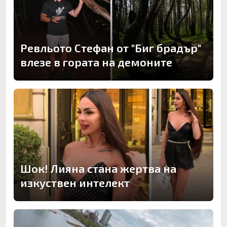
Ревльото Стефан от "Биг брадър"
влезе в гората на демоните
Шок! Лияна стана жертва на
изкуствен интелект