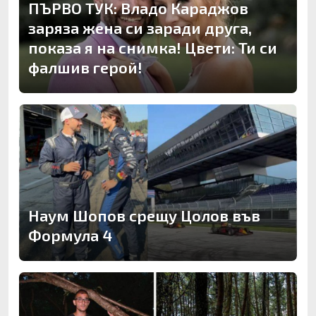
ПЪРВО ТУК: Владо Караджов
заряза жена си заради друга,
показа я на снимка! Цвети: Ти си
фалшив герой!
Наум Шопов срещу Цолов във
Формула 4