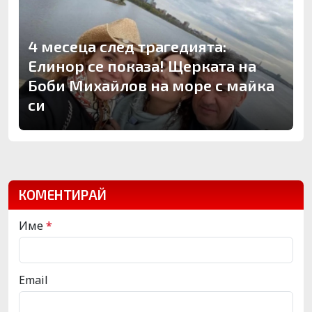
4 месеца след трагедията:
Елинор се показа! Щерката на
Боби Михайлов на море с майка
си
КОМЕНТИРАЙ
Име
*
Email