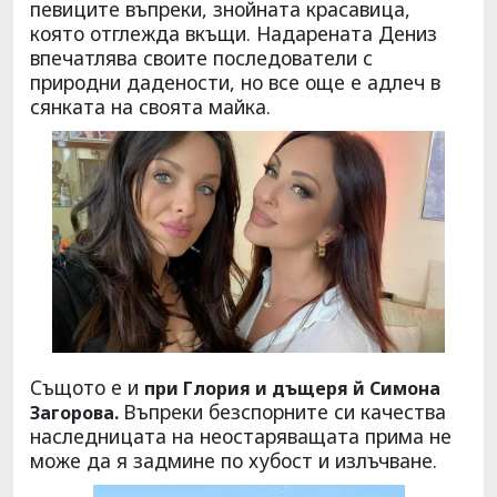
певиците въпреки, знойната красавица,
която отглежда вкъщи. Надарената Дениз
впечатлява своите последователи с
природни дадености, но все още е адлеч в
сянката на своята майка.
Същото е и
при Глория и дъщеря й Симона
Въпреки безспорните си качества
Загорова.
наследницата на неостаряващата прима не
може да я задмине по хубост и излъчване.