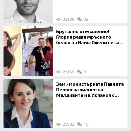
33180
32
Брутално отмъщение!
Глория развя мръсното
бельо на Илия: Ожени се за
120 кг жена, заряза Симона,
за да гледа чуждо дете!
29169
9
Зам.-министърката Павлета
Пеловска вилнее на
Малдивите и в Испания с
богата любовница – брокер
на недвижими имоти
25802
15