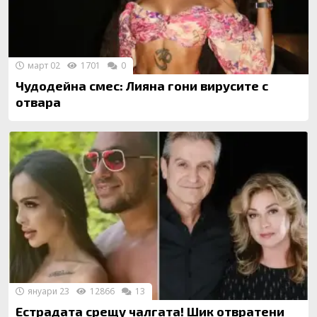
март 02
1701
0
Чудодейна смес: Лияна гони вирусите с
отвара
януари 23
12866
13
Естрадата срещу чалгата! Шик отвратени