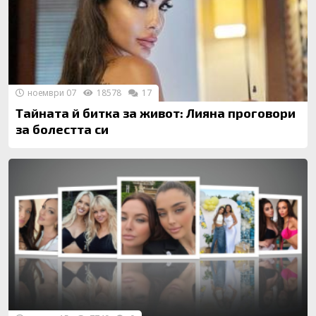
ноември 07
18578
17
Тайната й битка за живот: Лияна проговори
за болестта си