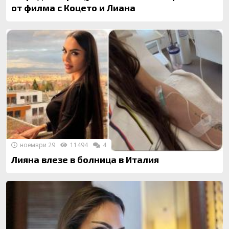
от филма с Коцето и Лиана
ноември 29
11494
4
Лияна влезе в болница в Италия