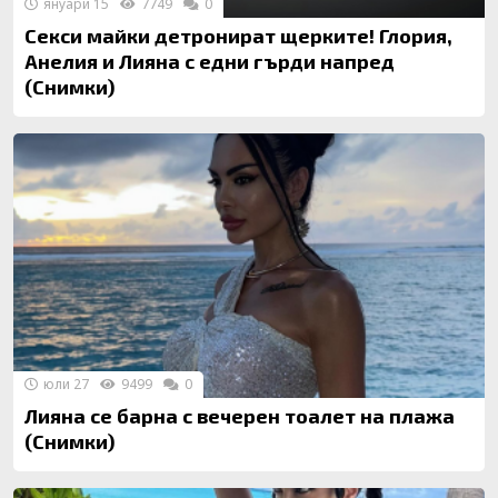
януари 15
7749
0
Секси майки детронират щерките! Глория,
Анелия и Лияна с едни гърди напред
(Снимки)
юли 27
9499
0
Лияна се барна с вечерен тоалет на плажа
(Снимки)