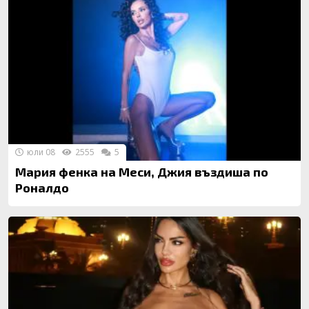
юли 08
2555
5
Мария фенка на Меси, Джия въздиша по
Роналдо