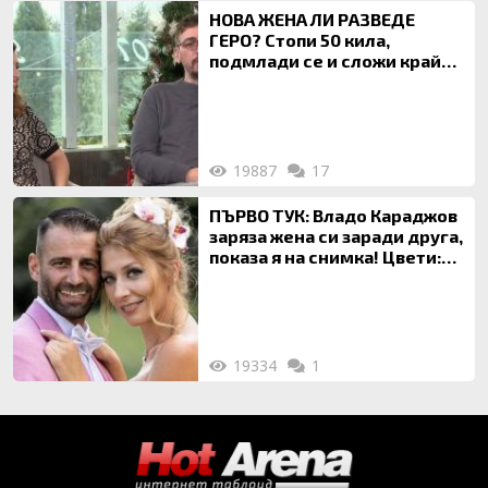
НОВА ЖЕНА ЛИ РАЗВЕДЕ
ГЕРО? Стопи 50 кила,
подмлади се и сложи край
на 20-годишен брак
19887
17
ПЪРВО ТУК: Владо Караджов
заряза жена си заради друга,
показа я на снимка! Цвети:
Ти си фалшив герой!
19334
1