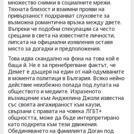
множество снимки в социалните мрежи.
Тяхната близост и взаимни прояви на
привързаност подхранват слуховете за
възможна романтична връзка между двете.
Въпреки че подобни спекулации са често
срещани в света на известните личности,
липсата на официални изявления оставя
място за догадки и предположения.
Това идва скандално на фона на това кой е
баща й. Не е за пренебрегване фактът, че
Демет е дъщеря на един от най-одумваните
в момента политици в България. Всяко нейно
действие неизбежно попада под лупата на
обществото и медиите. Изразеното
възхищение към Анджелина Джоли известна
със своята ангажираност към каузи,
свързани с правата на човека ЛГБТ+
общността, може да бъде интерпретирано
като подкрепа към тези движения.
Обединяването на фамилията Доган под