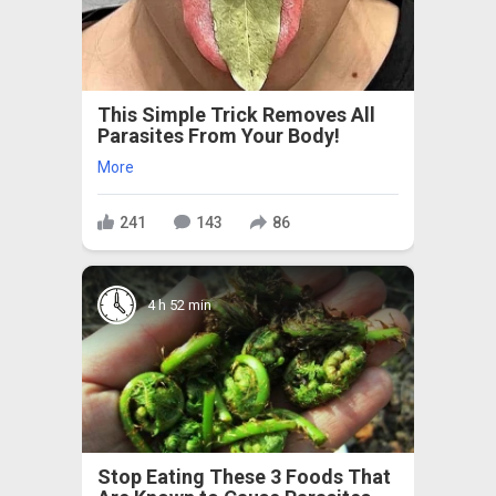
This Simple Trick Removes All
Parasites From Your Body!
More
241
143
86
4 h 52 min
Stop Eating These 3 Foods That