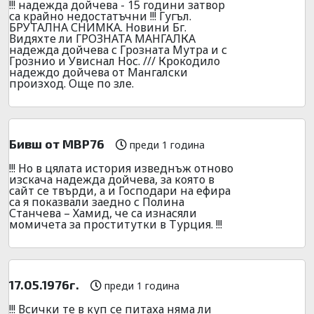
!!! надежда дойчева - 15 години затвор
са крайно недостатъчни !!! Гугъл.
БРУТАЛНА СНИМКА. Новини Бг.
Видяхте ли ГРОЗНАТА МАНГАЛКА
надежда дойчева с Грозната Мутра и с
Грознио и Увиснал Нос. /// Крокодило
надеждо дойчева от Мангалски
произход. Още по зле.
Бивш от МВР76
преди 1 година
!!! Но в цялата история изведнъж отново
изскача надежда дойчева, за която в
сайт се твърди, а и Господари на ефира
са я показвали заедно с Полина
Станчева – Хамид, че са изнасяли
момичета за проститутки в Турция. !!!
17.05.1976г.
преди 1 година
!!! Всички те в куп се питаха няма ли