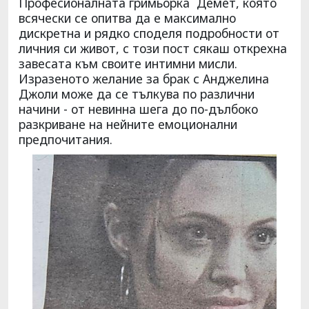
Професионалната гримьорка Демет, която
всячески се опитва да е максимално
дискретна и рядко споделя подробности от
личния си живот, с този пост сякаш открехна
завесата към своите интимни мисли.
Изразеното желание за брак с Анджелина
Джоли може да се тълкува по различни
начини - от невинна шега до по-дълбоко
разкриване на нейните емоционални
предпочитания.