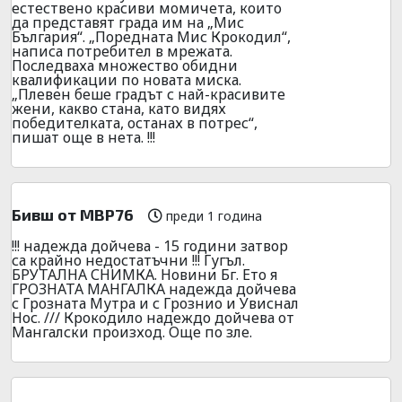
естествено красиви момичета, които
да представят града им на „Мис
България“. „Поредната Мис Крокодил“,
написа потребител в мрежата.
Последваха множество обидни
квалификации по новата миска.
„Плевен беше градът с най-красивите
жени, какво стана, като видях
победителката, останах в потрес“,
пишат още в нета. !!!
Бивш от МВР76
преди 1 година
!!! надежда дойчева - 15 години затвор
са крайно недостатъчни !!! Гугъл.
БРУТАЛНА СНИМКА. Новини Бг. Ето я
ГРОЗНАТА МАНГАЛКА надежда дойчева
с Грозната Мутра и с Грознио и Увиснал
Нос. /// Крокодило надеждо дойчева от
Мангалски произход. Още по зле.