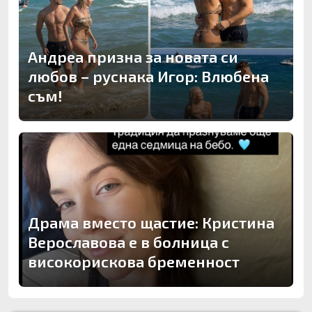
Андреа призна за новата си
любов – руснака Игор: Влюбена
съм!
Драма вместо щастие: Кристина
Верославова е в болница с
високорискова бременност