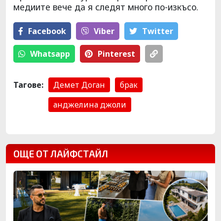
медиите вече да я следят много по-изкъсо.
Facebook
Viber
Тwitter
Whatsapp
Pinterest
Тагове:
Демет Доган
брак
анджелина джоли
ОЩЕ ОТ ЛАЙФСТАЙЛ