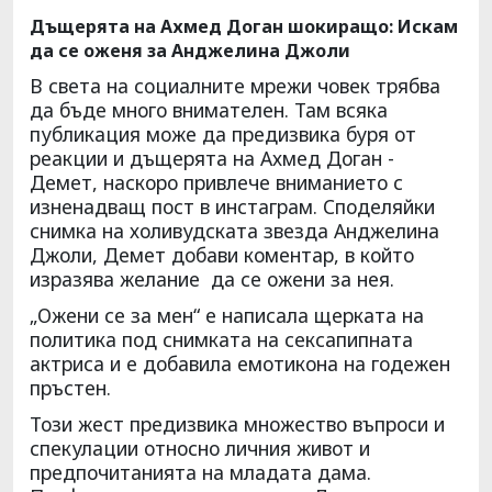
Дъщерята на Ахмед Доган шокиращо: Искам
да се оженя за Анджелина Джоли
В света на социалните мрежи човек трябва
да бъде много внимателен. Там всяка
публикация може да предизвика буря от
реакции и дъщерята на Ахмед Доган -
Демет, наскоро привлече вниманието с
изненадващ пост в инстаграм. Споделяйки
снимка на холивудската звезда Анджелина
Джоли, Демет добави коментар, в който
изразява желание да се ожени за нея.
„Ожени се за мен“ е написала щерката на
политика под снимката на сексапипната
актриса и е добавила емотикона на годежен
пръстен.
Този жест предизвика множество въпроси и
спекулации относно личния живот и
предпочитанията на младата дама.