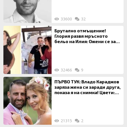
33600
32
Брутално отмъщение!
Глория развя мръсното
бельо на Илия: Ожени се за
120 кг жена, заряза Симона,
за да гледа чуждо дете!
32466
9
ПЪРВО ТУК: Владо Караджов
заряза жена си заради друга,
показа я на снимка! Цвети:
Ти си фалшив герой!
21315
2