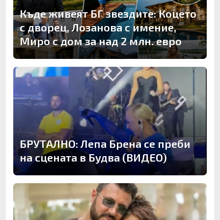
Къде живеят БГ звездите: Коцето
с дворец, Лозанова с имение,
Миро с дом за над 2 млн. евро
БРУТАЛНО: Лепа Брена се преби
на сцената в Будва (ВИДЕО)