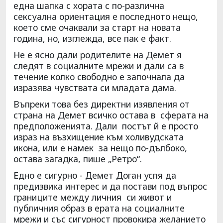
една шапка с хората с по-различна
сексуална ориентация е последното нещо,
което сме очаквали за старт на новата
година, но, изглежда, все пак е факт.
Не е ясно дали родителите на Демет я
следят в социалните мрежи и дали са в
течение колко свободно е започнала да
изразява чувствата си младата дама.
Въпреки това без директни изявления от
страна на Демет всичко остава в сферата на
предположенията. Дали постът й е просто
израз на възхищение към холивудската
икона, или е намек за нещо по-дълбоко,
остава загадка, пише „Ретро“.
Едно е сигурно - Демет Доган успя да
предизвика интерес и да постави под въпрос
границите между личния си живот и
публичния образ в ерата на социалните
мрежи и със сигурност провокира желанието