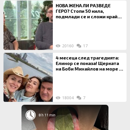
НОВА ЖЕНА ЛИ РАЗВЕДЕ
ГЕРО? Стопи 50 кила,
подмлади се и сложи край
на 20-годишен брак
20160
17
4 месеца след трагедията:
Елинор се показа! Щерката
на Боби Михайлов на море с
майка си
18004
7
8 h 11 min