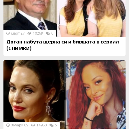
март 27
10269
0
Доган набута щерка си и бившата в сериал
(СНИМКИ)
януари 09
14980
5