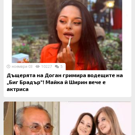
ноември 03
10227
5
Дъщерята на Доган гримира водещите на
„Биг Брадър“! Майка й Ширин вече е
актриса