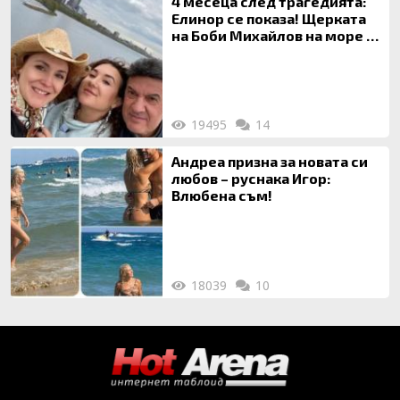
4 месеца след трагедията:
Елинор се показа! Щерката
на Боби Михайлов на море с
майка си
19495
14
Андреа призна за новата си
любов – руснака Игор:
Влюбена съм!
18039
10