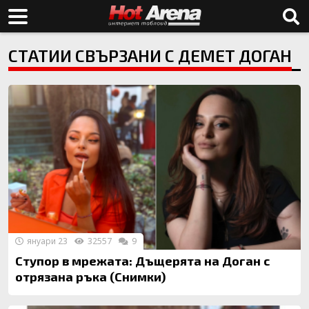
СТАТИИ СВЪРЗАНИ С ДЕМЕТ ДОГАН
януари 23
32557
9
Ступор в мрежата: Дъщерята на Доган с
отрязана ръка (Снимки)