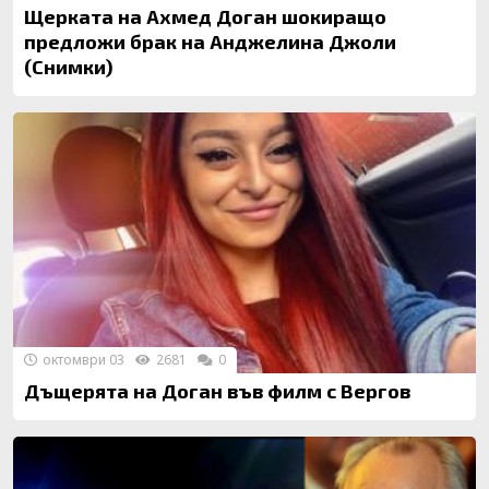
Щерката на Ахмед Доган шокиращо
предложи брак на Анджелина Джоли
(Снимки)
октомври 03
2681
0
Дъщерята на Доган във филм с Вергов