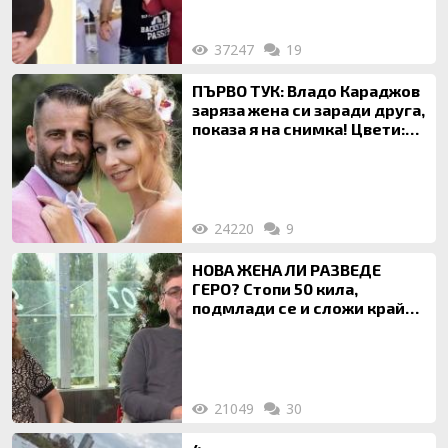
37247
19
ПЪРВО ТУК: Владо Караджов
заряза жена си заради друга,
показа я на снимка! Цвети:
Ти си фалшив герой!
24220
9
НОВА ЖЕНА ЛИ РАЗВЕДЕ
ГЕРО? Стопи 50 кила,
подмлади се и сложи край
на 20-годишен брак
21049
30