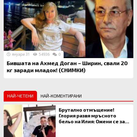
януари 31
54936
0
Бившата на Ахмед Доган – Ширин, свали 20
кг заради младок! (СНИМКИ)
НАЙ-ЧЕТЕНИ
НАЙ-КОМЕНТИРАНИ
Брутално отмъщение!
Глория развя мръсното
бельо на Илия: Ожени се за
120 кг жена, заряза Симона,
за да гледа чуждо дете!