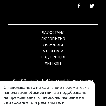
ЛАЙФСТАЙЛ
ЛЮБОПИТНО
СКАНДАЛИ
АЗ, ЖЕНАТА
ПОД ПРИЦЕЛ
ХИП ХОП
© 2010 - 2026 | HotArena.net. Всички права
запазени.
С използването на сайта вие приемате, че
използваме „
" за подобряване
бисквитки
на преживяването, персонализиране на
РЕКЛАМА
съдържанието и рекламите, и