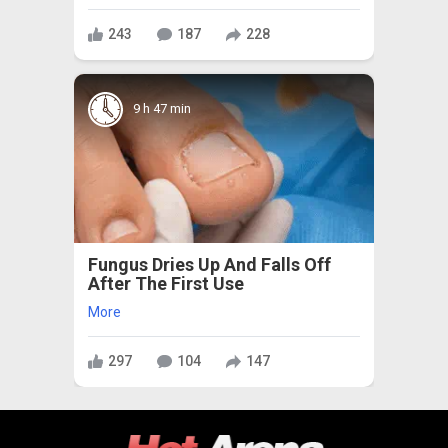
243
187
228
9 h 47 min
Fungus Dries Up And Falls Off
After The First Use
More
297
104
147