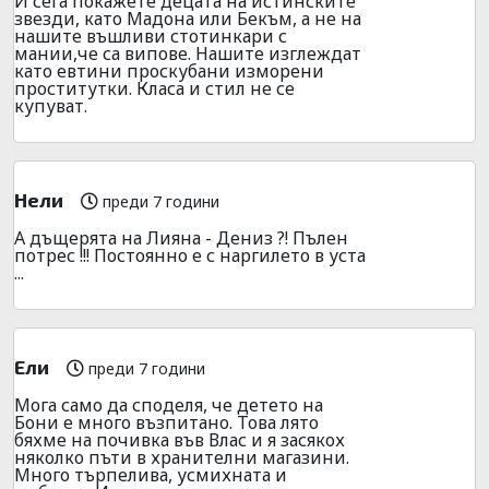
И сега покажете децата на истинските
звезди, като Мадона или Бекъм, а не на
нашите въшливи стотинкари с
мании,че са випове. Нашите изглеждат
като евтини проскубани изморени
проститутки. Класа и стил не се
купуват.
Нели
преди 7 години
А дъщерята на Лияна - Дениз ?! Пълен
потрес !!! Постоянно е с наргилето в уста
...
Ели
преди 7 години
Мога само да споделя, че детето на
Бони е много възпитано. Това лято
бяхме на почивка във Влас и я засякох
няколко пъти в хранителни магазини.
Много търпелива, усмихната и