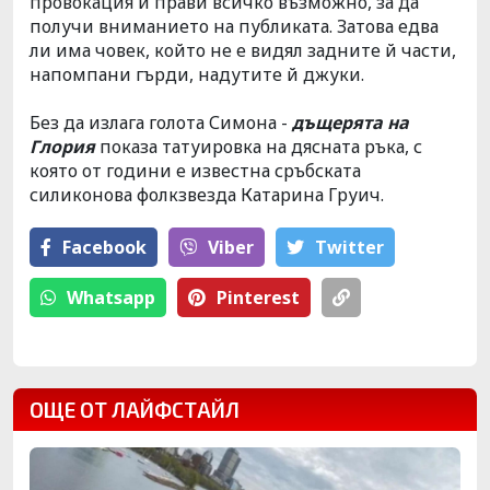
провокация и прави всичко възможно, за да
получи вниманието на публиката. Затова едва
ли има човек, който не е видял задните й части,
напомпани гърди, надутите й джуки.
Без да излага голота Симона -
дъщерята на
Глория
показа татуировка на дясната ръка, с
която от години е известна сръбската
силиконова фолкзвезда Катарина Груич.
Facebook
Viber
Тwitter
Whatsapp
Pinterest
ОЩЕ ОТ ЛАЙФСТАЙЛ