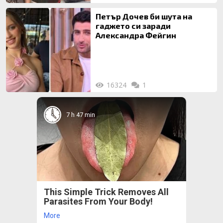
Петър Дочев би шута на
гаджето си заради
Александра Фейгин
16324
1
7 h 47 min
This Simple Trick Removes All
Parasites From Your Body!
More