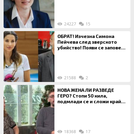
на недвижими имоти
24227
15
ОБРАТ! Изчезна Симона
Пейчева след зверското
убийство! Появи се заповед
за локализирането й
21588
2
НОВА ЖЕНА ЛИ РАЗВЕДЕ
ГЕРО? Стопи 50 кила,
подмлади се и сложи край
на 20-годишен брак
18368
17