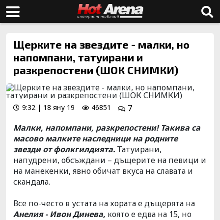
Щерките на звездите - малки, но
напомпани, татуирани и
разкрепостени (ШОК СНИМКИ)
9:32 | 18 яну 19
46851
7
Малки, напомпани, разкрепостени! Такива са
масово малките наследници на родните
звезди от фолкгилдията.
Татуирани,
напудрени, обсъждани – дъщерите на певици и
на манекенки, явно обичат вкуса на славата и
скандала.
Все по-често в устата на хората е дъщерята на
Анелия - Ивон Динева,
която е едва на 15, но