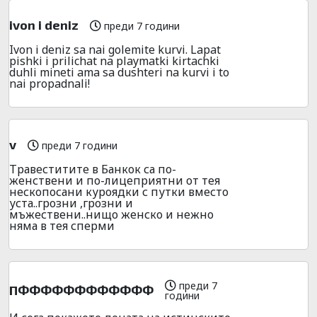
ivon i deniz
преди 7 години
Ivon i deniz sa nai golemite kurvi. Lapat
pishki i prilichat na playmatki kirtachki
duhli mineti ama sa dushteri na kurvi i to
nai propadnali!
v
преди 7 години
Травеститите в Банкок са по-
женствени и по-лицеприятни от тея
нескопосани куроядки с путки вместо
уста..грозни ,грозни и
мъжествени..нищо женско и нежно
няма в тея сперми
преди 7
ПФФФФФФФФФФФФ
години