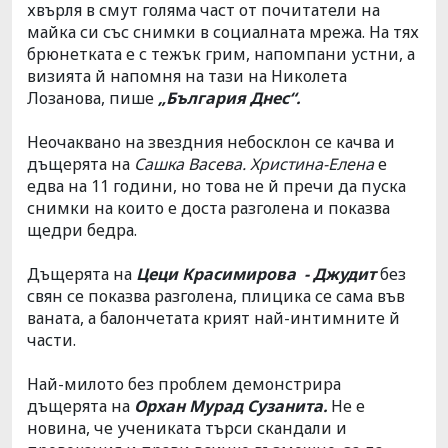
хвърля в смут голяма част от почитатели на
майка си със снимки в социалната мрежа. На тях
брюнетката е с тежък грим, напомпани устни, а
визията й напомня на тази на Николета
Лозанова, пише
„България Днес“.
Неочаквано на звездния небосклон се качва и
дъщерята на
Сашка Васева. Христина-Елена
е
едва на 11 години, но това не й пречи да пуска
снимки на които е доста разголена и показва
щедри бедра.
Дъщерята на
Цеци Красимирова - Джудит
без
свян се показва разголена, плицика се сама във
ваната, а балончетата крият най-интимните й
части.
Най-милото без проблем демонстрира
дъщерята на
Орхан Мурад Сузанита.
Не е
новина, че учениката търси скандали и