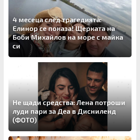
4 месеца след трагедията:
Елинор се показа! Щерката на
Боби Михайлов на море с майка
си
Не щади средства: Лена потроши
луди пари за Деа в Дисниленд
(ФОТО)