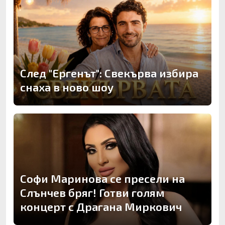
След "Ергенът": Свекърва избира
снаха в ново шоу
Софи Маринова се пресели на
Слънчев бряг! Готви голям
концерт с Драгана Миркович