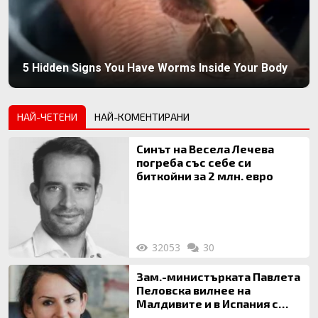
5 Hidden Signs You Have Worms Inside Your Body
НАЙ-ЧЕТЕНИ
НАЙ-КОМЕНТИРАНИ
Синът на Весела Лечева
погреба със себе си
биткойни за 2 млн. евро
32053
30
Зам.-министърката Павлета
Пеловска вилнее на
Малдивите и в Испания с
богата любовница – брокер