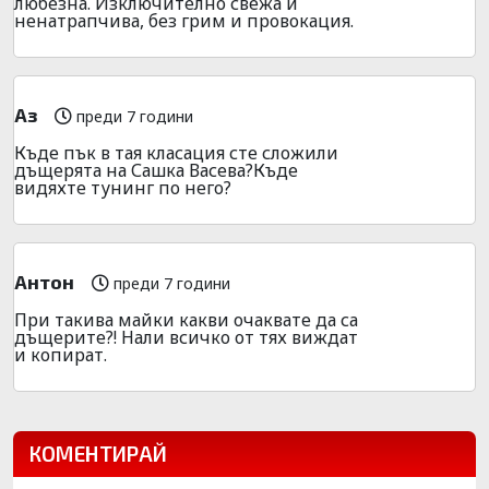
любезна. Изключително свежа и
ненатрапчива, без грим и провокация.
Аз
преди 7 години
Къде пък в тая класация сте сложили
дъщерята на Сашка Васева?Къде
видяхте тунинг по него?
Антон
преди 7 години
При такива майки какви очаквате да са
дъщерите?! Нали всичко от тях виждат
и копират.
КОМЕНТИРАЙ