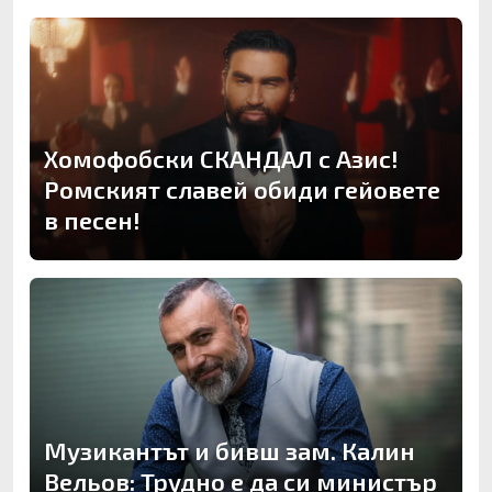
Хомофобски СКАНДАЛ с Азис!
Ромският славей обиди гейовете
в песен!
Музикантът и бивш зам. Калин
Вельов: Трудно е да си министър