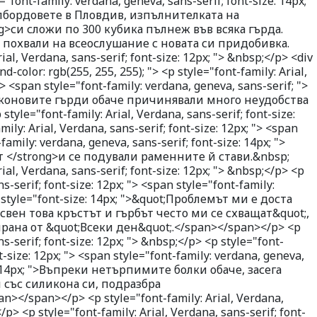
"font-family: verdana, geneva, sans-serif; font-size: 14px;
лбордовете в Пловдив, изпълнителката на
g>си сложи по 300 кубика пълнеж във всяка гърда.
се похвали на всеослушание с новата си придобивка.
ial, Verdana, sans-serif; font-size: 12px; "> &nbsp;</p> <div
nd-color: rgb(255, 255, 255); "> <p style="font-family: Arial,
"> <span style="font-family: verdana, geneva, sans-serif; ">
иликоновите гърди обаче причинявали много неудобства
yle="font-family: Arial, Verdana, sans-serif; font-size:
ily: Arial, Verdana, sans-serif; font-size: 12px; "> <span
amily: verdana, geneva, sans-serif; font-size: 14px; ">
т </strong>и се подували раменните й стави.&nbsp;
ial, Verdana, sans-serif; font-size: 12px; "> &nbsp;</p> <p
ns-serif; font-size: 12px; "> <span style="font-family:
n style="font-size: 14px; ">&quot;Проблемът ми е доста
Освен това кръстът и гърбът често ми се схващат&quot;,
рана от &quot;Всеки ден&quot;.</span></span></p> <p
ns-serif; font-size: 12px; "> &nbsp;</p> <p style="font-
nt-size: 12px; "> <span style="font-family: verdana, geneva,
e: 14px; ">Въпреки нетърпимите болки обаче, засега
 със силикона си, подразбра
n></span></p> <p style="font-family: Arial, Verdana,
</p> <p style="font-family: Arial, Verdana, sans-serif; font-