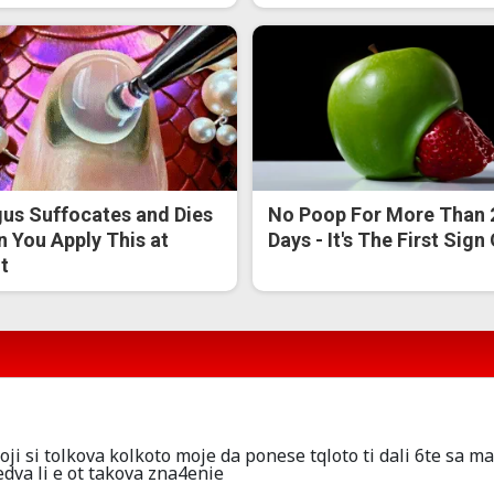
us Suffocates and Dies
No Poop For More Than 
 You Apply This at
Days - It's The First Sign
t
ji si tolkova kolkoto moje da ponese tqloto ti dali 6te sa m
edva li e ot takova zna4enie