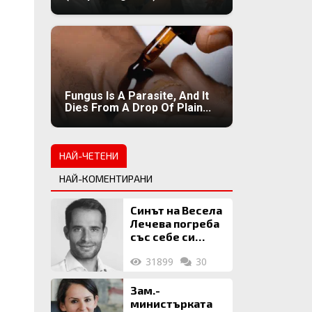
Fungus Is A Parasite, And It
Dies From A Drop Of Plain...
НАЙ-ЧЕТЕНИ
НАЙ-КОМЕНТИРАНИ
Синът на Весела
Лечева погреба
със себе си
биткойни за 2
31899
30
млн. евро
Зам.-
министърката