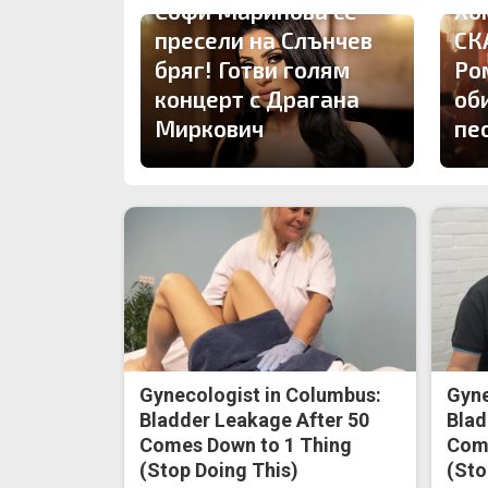
Софи Маринова се
Хо
пресели на Слънчев
СК
бряг! Готви голям
Ро
концерт с Драгана
об
Миркович
пе
Gynecologist in Columbus:
Gyne
Bladder Leakage After 50
Blad
Comes Down to 1 Thing
Come
(Stop Doing This)
(Sto