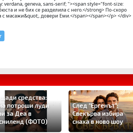
y: verdana, geneva, sans-serif; "><span style="font-size:
бюста и не бих се разделила с него.</strong> По-скоро
 с масажи&quot;, довери Еми.</span></span></p> </div>
r
 щади средства:
на потроши луди
След "Ергенът":
ри за Деа в
Свекърва избира
сниленд (ФОТО)
снаха в ново шоу