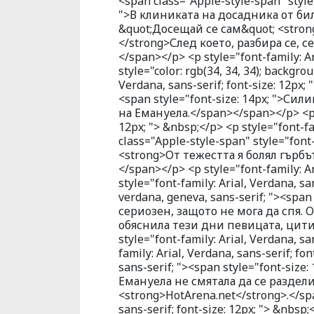
<span class="Apple-style-span" style=
">В клиниката на досадника от би
&quot;Досещай се сам&quot; <stron
</strong>След което, разбира се, 
</span></p> <p style="font-family: Ar
style="color: rgb(34, 34, 34); backgrou
Verdana, sans-serif; font-size: 12px; 
<span style="font-size: 14px; ">С
на Емануела.</span></span></p> <p st
12px; "> &nbsp;</p> <p style="font-fam
class="Apple-style-span" style="font-f
<strong>От тежестта я болял гърбъ
</span></p> <p style="font-family: Ar
style="font-family: Arial, Verdana, sa
verdana, geneva, sans-serif; "><spa
сериозен, защото не мога да спя. 
обяснила тези дни певицата, цити
style="font-family: Arial, Verdana, sa
family: Arial, Verdana, sans-serif; fo
sans-serif; "><span style="font-siz
Емануела не смятала да се раздели
<strong>HotArena.net</strong>.</spa
sans-serif; font-size: 12px; "> &nbsp;