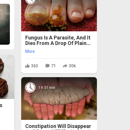
Fungus Is A Parasite, And It
Dies From A Drop Of Plain...
More
363
71
306
1 h 51 min
s
Constipation Will Disappear