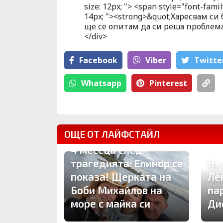
size: 12px; "> <span style="font-famil
14px; "><strong>&quot;Харесвам си 
ще се опитам да си реша проблема
</div>
Facebook
Viber
Тwitte
Whatsapp
Pinterest
ОЩЕ ОТ ЛАЙФСТАЙЛ
4 месеца след
трагедията: Елинор се
Не
показа! Щерката на
Ле
Боби Михайлов на
па
море с майка си
Ди