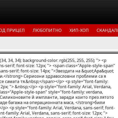
уела едва не сдаде багажа на
ли причина за страданията й. В
а Благодаря ви, д-р Енчев
ещай се сам си сложи по 300 кубика
ОД ПРИЦЕЛ
ЛЮБОПИТНО
ХИП-ХОП
СКАНДАЛ
.
11
22547
1
34, 34, 34); background-color: rgb(255, 255, 255); "> <p
ns-serif; font-size: 12px; "> <span class="Apple-style-span"
sans-serif; font-size: 14px; ">Звездата на &quot;Ара&quot;
ки.</strong> Сериозни здравословни проблеми са я
е самата тя.&nbsp;</span></p> <p style="font-family:
 12px; "> &nbsp;</p> <p style="font-family: Arial, Verdana,
 class="Apple-style-span" style="font-family: verdana,
x; ">Силиконовите й импланти, заради които през лятото
аде багажа на операционната маса, </strong>били
 <p style="font-family: Arial, Verdana, sans-serif; font-
nt-family: Arial, Verdana, sans-serif; font-size: 12px; ">