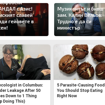
мофобски
АНДАЛ с Азис!
Музикантът и бивш
мският славей
зам. Калин Вельов:
иди гейовете в
Трудно е да си
сен!
министър
cologist in Columbus:
5 Parasite-Causing Food
der Leakage After 50
You Should Stop Eating
s Down to 1 Thing
Right Now
p Doing This)