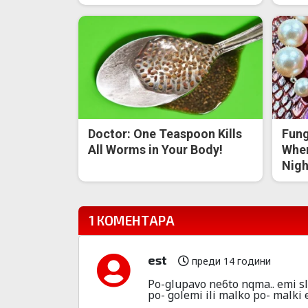
Doctor: One Teaspoon Kills
Fung
All Worms in Your Body!
When
Nigh
1 КОМЕНТАРА
est
преди 14 години
Po-glupavo ne6to nqma.. emi slo
po- golemi ili malko po- malki 