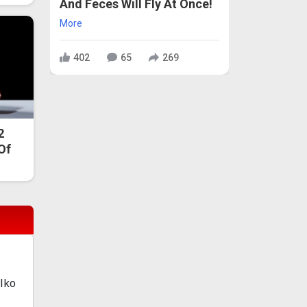
And Feces Will Fly At Once!
More
402
65
269
2
 Of
alko