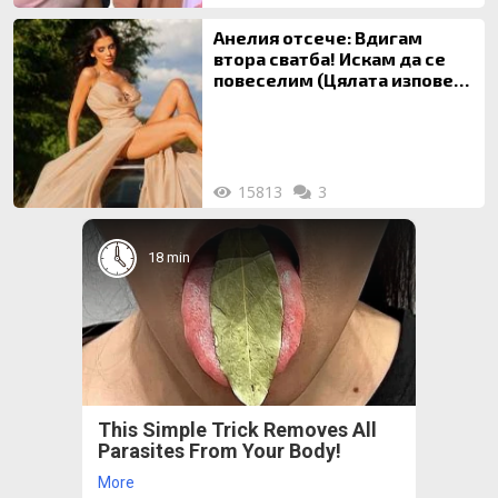
Анелия отсече: Вдигам
втора сватба! Искам да се
повеселим (Цялата изповед
ТУК)
15813
3
18 min
This Simple Trick Removes All
Parasites From Your Body!
More