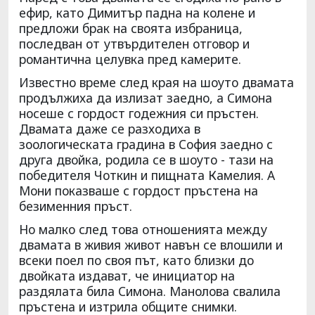
ефир, като Димитър падна на колене и
предложи брак на своята избраница,
последван от утвърдителен отговор и
романтична целувка пред камерите.
Известно време след края на шоуто двамата
продължиха да излизат заедно, а Симона
носеше с гордост годежния си пръстен.
Двамата даже се разходиха в
зоологическата градина в София заедно с
друга двойка, родила се в шоуто - тази на
победителя Чоткин и пищната Камелия. А
Мони показваше с гордост пръстена на
безименния пръст.
Но малко след това отношенията между
двамата в живия живот навън се влошили и
всеки поел по своя път, като близки до
двойката издават, че инициатор на
раздялата била Симона. Манолова свалила
пръстена и изтрила общите снимки.