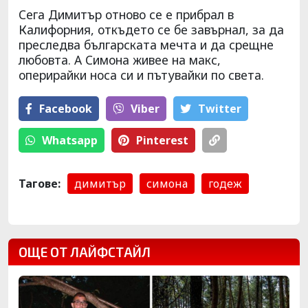
Сега Димитър отново се е прибрал в
Калифорния, откъдето се бе завърнал, за да
преследва българската мечта и да срещне
любовта. А Симона живее на макс,
оперирайки носа си и пътувайки по света.
Facebook
Viber
Тwitter
Whatsapp
Pinterest
Тагове:
димитър
симона
годеж
ОЩЕ ОТ ЛАЙФСТАЙЛ