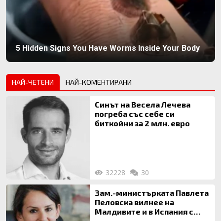
5 Hidden Signs You Have Worms Inside Your Body
НАЙ-ЧЕТЕНИ
НАЙ-КОМЕНТИРАНИ
Синът на Весела Лечева
погреба със себе си
биткойни за 2 млн. евро
32228
30
Зам.-министърката Павлета
Пеловска вилнее на
Малдивите и в Испания с
богата любовница – брокер