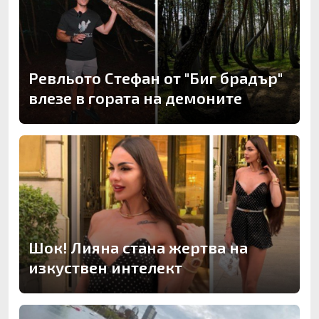
Ревльото Стефан от "Биг брадър"
влезе в гората на демоните
Шок! Лияна стана жертва на
изкуствен интелект