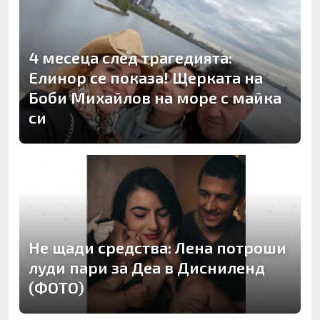
4 месеца след трагедията:
Елинор се показа! Щерката на
Боби Михайлов на море с майка
си
Не щади средства: Лена потроши
луди пари за Деа в Дисниленд
(ФОТО)