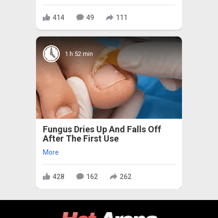
414
49
111
1 h 52 min
Fungus Dries Up And Falls Off
After The First Use
More
428
162
262