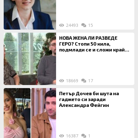
на недвижими имоти
24493
15
НОВА ЖЕНА ЛИ РАЗВЕДЕ
ГЕРО? Стопи 50 кила,
подмлади се и сложи край
на 20-годишен брак
18669
17
Петър Дочев би шута на
гаджето си заради
Александра Фейгин
16387
1