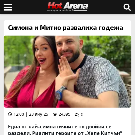
Симона и Митко развалиха годежа
12:00 | 23 яну 25
24395
0
Една от най-симпатичните тв двойки се
раздели. Риалити героите от „Хеле Китчън“