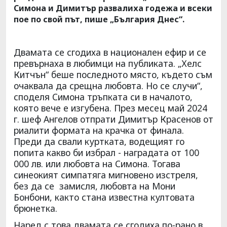
Симона и Димитър развалиха годежа и всеки
пое по свой път, пише „България Днес“.
Двамата се сгодиха в национален ефир и се
превърнаха в любимци на публиката. „Хелс
Китчън“ беше последното място, където съм
очаквала да срещна любовта. Но се случи“,
споделя Симона тръпката си в началото,
която вече е изгубена. През месец май 2024
г. шеф Ангелов отпрати Димитър Красенов от
риалити формата на крачка от финала.
Преди да свали куртката, водещият го
попита какво би избрал - наградата от 100
000 лв. или любовта на Симона. Тогава
синеокият симпатяга мигновено изстреля,
без да се замисля, любовта на Мони
Бонбони, както стана известна култовата
брюнетка.
Наред с това двамата се сгодиха по-рано в