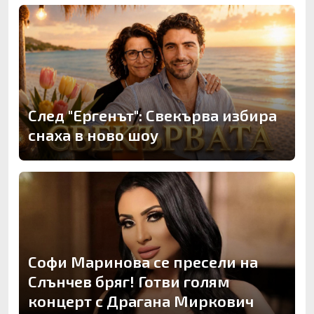
След "Ергенът": Свекърва избира
снаха в ново шоу
Софи Маринова се пресели на
Слънчев бряг! Готви голям
концерт с Драгана Миркович