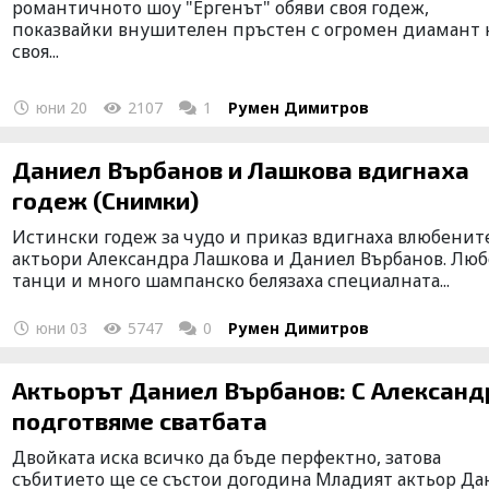
романтичното шоу "Ергенът" обяви своя годеж,
показвайки внушителен пръстен с огромен диамант 
своя...
юни 20
2107
1
Румен Димитров
Даниел Върбанов и Лашкова вдигнаха
годеж (Снимки)
Истински годеж за чудо и приказ вдигнаха влюбенит
актьори Александра Лашкова и Даниел Върбанов. Люб
танци и много шампанско белязаха специалната...
юни 03
5747
0
Румен Димитров
Актьорът Даниел Върбанов: С Александ
подготвяме сватбата
Двойката иска всичко да бъде перфектно, затова
събитието ще се състои догодина Младият актьор Да