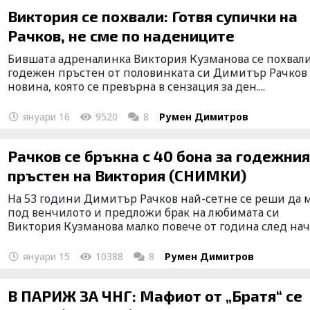
Виктория се похвали: Готвя супички на
Рачков, не сме по надениците
Бившата адреналинка Виктория Кузманова се похвали
годежен пръстен от половинката си Димитър Рачков 
новина, която се превърна в сензация за ден....
януари 16
9520
8
Румен Димитров
Рачков се бръкна с 40 бона за годежни
пръстен на Виктория (СНИМКИ)
На 53 години Димитър Рачков най-сетне се реши да 
под венчилото и предложи брак на любимата си
Виктория Кузманова малко повече от година след нач.
януари 15
10388
8
Румен Димитров
В ПАРИЖ ЗА ЧНГ: Мафиот от „Братя“ се