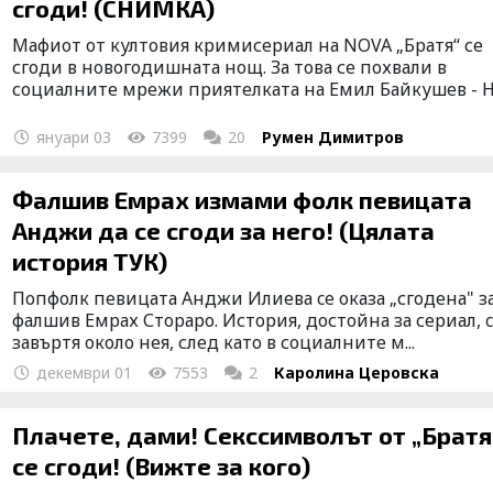
сгоди! (СНИМКА)
Мафиот от култовия кримисериал на NOVA „Братя“ се
сгоди в новогодишната нощ. За това се похвали в
социалните мрежи приятелката на Емил Байкушев - Ни
януари 03
7399
20
Румен Димитров
Фалшив Емрах измами фолк певицата
Анджи да се сгоди за него! (Цялата
история ТУК)
Попфолк певицата Анджи Илиева ce оказа „сгодена" з
фалшив Емрах Стораро. История, достойна за сериал, 
завъртя около нея, след като в социалните м...
декември 01
7553
2
Каролина Церовска
Плачете, дами! Секссимволът от „Братя
се сгоди! (Вижте за кого)