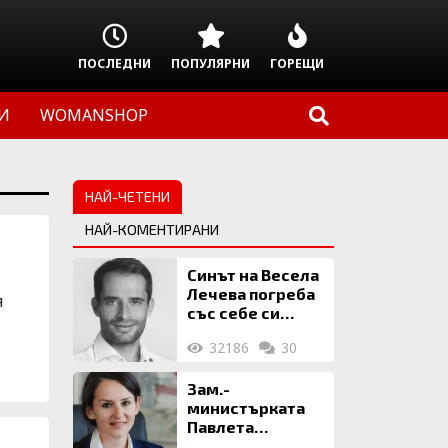
ПОСЛЕДНИ
ПОПУЛЯРНИ
ГОРЕЩИ
И
WOMANSHOP
НАЙ-ЧЕТЕНИ
НАЙ-КОМЕНТИРАНИ
Синът на Весела
Лечева погреба
я
със себе си
биткойни за 2
32186
30
млн. евро
Зам.-
министърката
Павлета
Пеловска