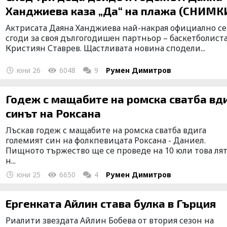
Ханджиева каза „Да“ на плажа (СНИМК
Актрисата Даяна Ханджиева най-накрая официално се
сгоди за своя дългогодишен партньор – баскетболист
Кристиян Ставрев. Щастливата новина сподели...
юни 26
6048
9
Румен Димитров
Годеж с мащабите на ромска сватба вд
синът на Роксана
Лъскав годеж с мащабите на ромска сватба вдига
големият син на фолкпевицата Роксана - Даниел.
Пищното тържество ще се проведе на 10 юли това лят
н...
юни 25
6650
4
Румен Димитров
Ергенката Айлин става булка в Гърция
Риалити звездата Айлин Бобева от втория сезон на