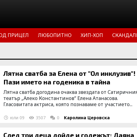
ОД ПРИЦЕЛ
ЛЮБОПИТНО
ХИП-ХОП
СКАНДАЛ
Лятна сватба за Елена от "Ол инклузив"!
Пази името на годеника в тайна
Лятна сватба догодина очаква звездата от Сатирични
театър „Алеко Константинов“ Елена Атанасова.
Гласовитата актриса, която познаваме от участието...
юли 09
3507
0
Каролина Церовска
След три деца дойде и годежът: Даяна