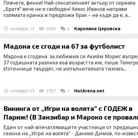
Плачете, фенки! Най-сексапилният актьор от сериала
„Братя“ вече не е свободен! Алекс Иванов направи
голямата крачка и предложи брак – не къде да е, а...
ноември 13
5089
6
Каролина Церовска
Мадона се сгоди на 67 за футболист
Мадона е сгодена за любимия си Акийм Морис въпр
37 годишната разлика във възрастта им, пише Телегра
Източници твърдят, че изпълнителката тихомъ...
ноември 03
3787
1
HotArena.net
Викинга от „Игри на волята“ с ГОДЕЖ в
Париж! (В Занзибар и Мароко се провал
Един от най-впечатляващите участници от предишн
сезони на ,,Игри на волята" - Даниел Димов, по-извес