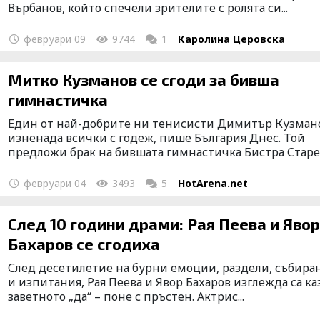
Върбанов, който спечели зрителите с ролята си...
февруари 09
9744
1
Каролина Церовска
Митко Кузманов се сгоди за бивша
гимнастичка
Един от най-добрите ни тенисисти Димитър Кузман
изненада всички с годеж, пише България Днес. Той
предложи брак на бившата гимнастичка Бистра Старей
февруари 04
3493
5
HotArena.net
След 10 години драми: Рая Пеева и Яво
Бахаров се сгодиха
След десетилетие на бурни емоции, раздели, събира
и изпитания, Рая Пеева и Явор Бахаров изглежда са ка
заветното „да“ – поне с пръстен. Актрис...