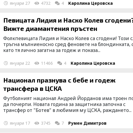
януари 27
4732
4
Каролина Церовска
Певицата Лидия и Наско Колев сгодени
Вижте диамантения пръстен
Фолкпевицата Лидия и Наско Колев са сгодени! Този 
тръгна мълниеносно сред феновете на блондинката, 
като тя лично загатна за годеж и показа...
януари 22
11466
4
Каролина Церовска
Национал празнува с бебе и годеж
трансфера в ЦСКА
Футболният национал Андрей Йорданов има троен п
да почерпи. Новата година за защитника започна с
трансфер от "Ботев" в любимия му ЦСКА, раждането...
януари 17
3745
7
Румен Димитров