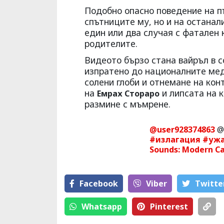
Подобно опасно поведение на п
спътниците му, но и на остана
един или два случая с фатален 
родителите.
Видеото бързо стана вайръл в 
изпратено до националните мед
солени глоби и отнемане на кон
на
и липсата на к
Емрах Стораро
размине с мъмрене.
@user928374863
@
#излагация
#уж
Sounds: Modern Car
Facebook
Viber
Тwitte
Whatsapp
Pinterest