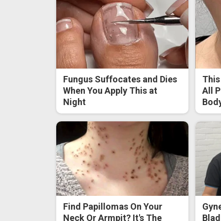
Fungus Suffocates and Dies
This
When You Apply This at
All 
Night
Body
Find Papillomas On Your
Gyne
Neck Or Armpit? It's The
Blad