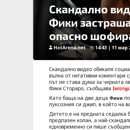
Скандално вид
Фики застраша
опасно шофир
HotArena.net
14:43 | 11 мар 
Скандално видео обикаля социа
вълна от негативни коментари с
път не става дума за черната о
Фики Стораро, съобщава
Initrigi
Като баща на две деца
по
Фики
луксозния си джип, в който на в
Детето е на предната седалка 
предпазен колан, а най-скандал
едновременно си пише съобщен