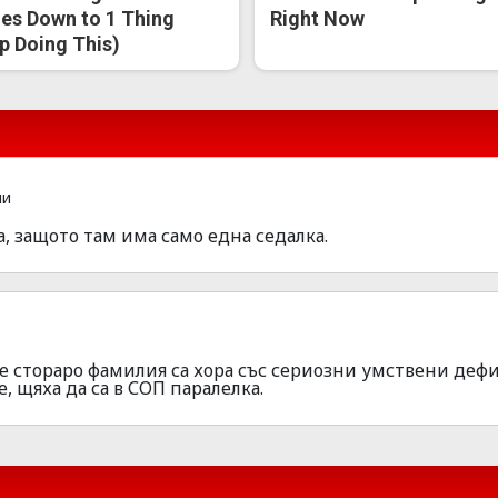
s Down to 1 Thing
Right Now
p Doing This)
ни
а, защото там има само една седалка.
 че стораро фамилия са хора със сериозни умствени деф
, щяха да са в СОП паралелка.