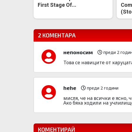
First Stage Of...
Come
(Sto
2 КОМЕНТАРА
непоносим
преди 2 годи
Това се навиците от каруцат
hehe
преди 2 години
мисля, че на всички е ясно,
Ако бяха ходили на учлилище
КОМЕНТИРАЙ