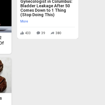
Gynecologist in Columbus:
Bladder Leakage After 50
Comes Down to 1 Thing
(Stop Doing This)
More
433
39
380
2
 Of
s