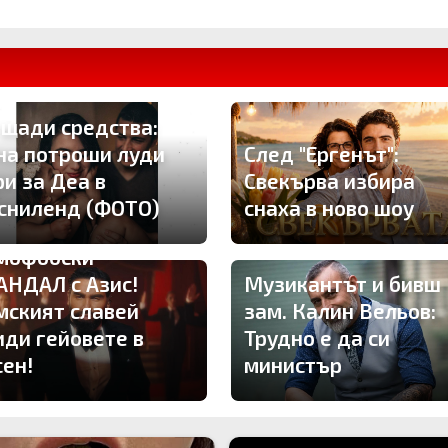
 щади средства:
на потроши луди
След "Ергенът":
ри за Деа в
Свекърва избира
сниленд (ФОТО)
снаха в ново шоу
мофобски
АНДАЛ с Азис!
Музикантът и бивш
мският славей
зам. Калин Вельов:
иди гейовете в
Трудно е да си
сен!
министър