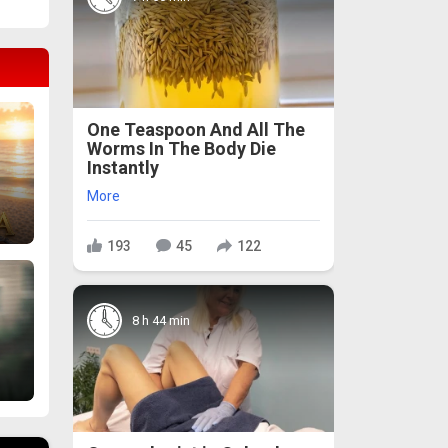
One Teaspoon And All The
Worms In The Body Die
Instantly
More
193
45
122
8 h 44 min