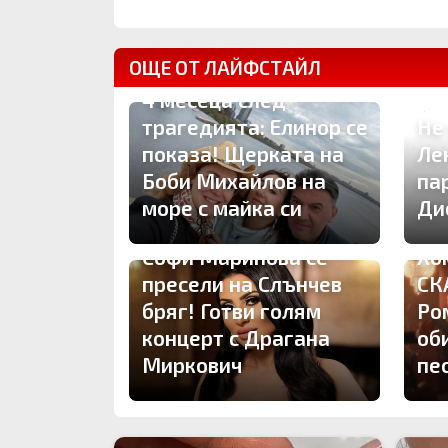
ОЩЕ ОТ ЛАЙФСТАЙЛ
4 месеца след
трагедията: Елинор се
Не
показа! Щерката на
Ле
Боби Михайлов на
па
море с майка си
Ди
Софи Маринова се
Хо
пресели на Слънчев
СК
бряг! Готви голям
Ро
концерт с Драгана
об
Миркович
пе