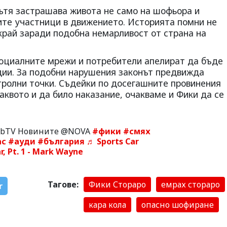
ътя застрашава живота не само на шофьора и
лите участници в движението. Историята помни не
край заради подобна немарливост от страна на
социалните мрежи и потребители апелират да бъде
ии. За подобни нарушения законът предвижда
тролни точки. Съдейки по досегашните провинения
аквото и да било наказание, очакваме и Фики да се
bTV Новините @NOVA
#фики
#смях
ас
#ауди
#българия
♬ Sports Car
, Pt. 1 - Mark Wayne
Тагове:
Фики Стораро
емрах стораро
r
кара кола
опасно шофиране