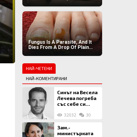
Fungus Is A Parasite, And It
Dies From A Drop Of Plain...
НАЙ-ЧЕТЕНИ
НАЙ-КОМЕНТИРАНИ
Синът на Весела
Лечева погреба
със себе си
биткойни за 2
32032
30
млн. евро
Зам.-
министърката