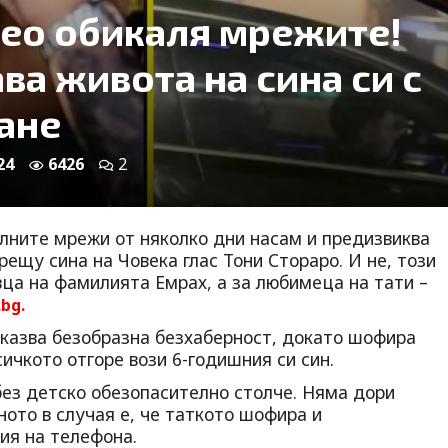
ео обикаля мрежите!
ва живота на сина си с
ане
24
6426
2
лните мрежи от няколко дни насам и предизвиква
рещу сина на Човека глас Тони Стораро. И не, този
вца на фамилията Емрах, а за любимеца на тати –
.
bg.
казва безобразна безхаберност, докато шофира
сичкото отгоре вози 6-годишния си син.
без детско обезопасително столче. Няма дори
ното в случая е, че таткото шофира и
ия на телефона.