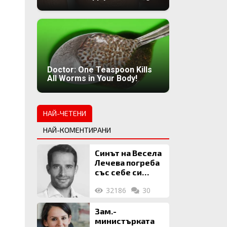
Doctor: One Teaspoon Kills
All Worms in Your Body!
НАЙ-ЧЕТЕНИ
НАЙ-КОМЕНТИРАНИ
Синът на Весела
Лечева погреба
със себе си
биткойни за 2
32186
30
млн. евро
Зам.-
министърката