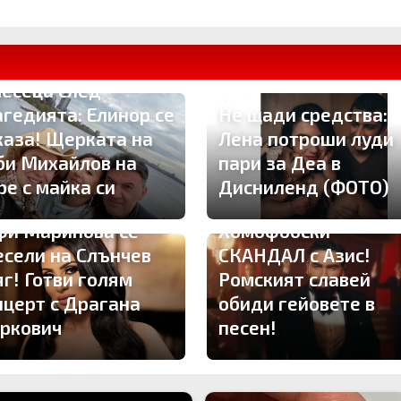
месеца след
агедията: Елинор се
Не щади средства:
каза! Щерката на
Лена потроши луди
би Михайлов на
пари за Деа в
ре с майка си
Дисниленд (ФОТО)
фи Маринова се
Хомофобски
есели на Слънчев
СКАНДАЛ с Азис!
яг! Готви голям
Ромският славей
нцерт с Драгана
обиди гейовете в
ркович
песен!