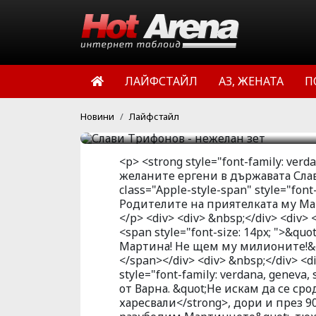
нежелан зет. Родителит
харесвали шоумена от 
се омъжва за нашата М
опълчи се родата на ба
ЛАЙФСТАЙЛ
АЗ, ЖЕНАТА
П
от Варна.
HotArena.net
10:22 | 16 ное 
Новини
Лайфстайл
<p> <strong style="font-family: verda
желаните ергени в държавата Слав
class="Apple-style-span" style="font-f
Родителите на приятелката му Ма
</p> <div> <div> &nbsp;</div> <div> <
<span style="font-size: 14px; ">&
Мартина! Не щем му милионите!&qu
</span></div> <div> &nbsp;</div> <d
style="font-family: verdana, geneva,
от Варна. &quot;Не искам да се ср
харесвали</strong>, дори и през 9