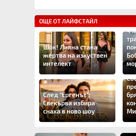
ОЩЕ ОТ ЛАЙФСТАЙЛ
4 
тр
Шок! Лияна стана
по
жертва на изкуствен
Бо
интелект
мо
Со
пр
След "Ергенът":
бр
Свекърва избира
ко
снаха в ново шоу
Ми