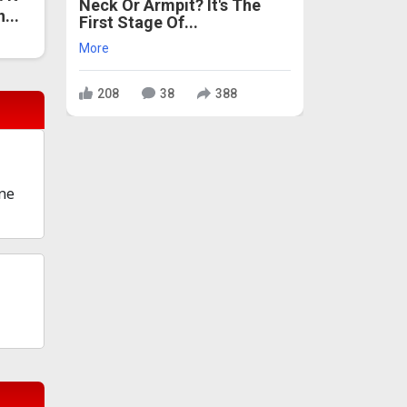
Neck Or Armpit? It's The
...
First Stage Of...
More
208
38
388
 ne