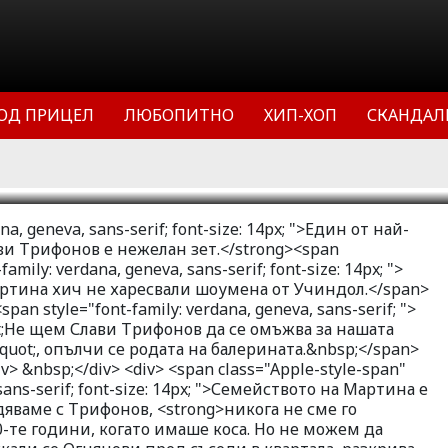
е на приятелката му Мартина хич не
Учиндол. Не щем Слави Трифонов да
артина! Не щем му милионите!,
лерината. Семейството на Мартина е
ОД ПРИЦЕЛ
ЛЮБОПИТНО
ХИП-ХОП
СКАНДАЛ
11
45493
2
na, geneva, sans-serif; font-size: 14px; ">Един от най-
и Трифонов е нежелан зет.</strong><span
amily: verdana, geneva, sans-serif; font-size: 14px; ">
ртина хич не харесвали шоумена от Учиндол.</span>
span style="font-family: verdana, geneva, sans-serif; ">
quot;Не щем Слави Трифонов да се омъжва за нашата
ot;, опълчи се родата на балерината.&nbsp;</span>
iv> &nbsp;</div> <div> <span class="Apple-style-span"
 sans-serif; font-size: 14px; ">Семейството на Мартина е
одяваме с Трифонов, <strong>никога не сме го
0-те години, когато имаше коса. Но не можем да