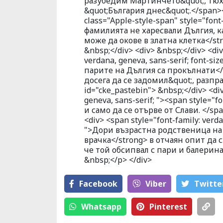
разубедим Мартинчето&quot;, тюхк
&quot;България днес&quot;.</span></
class="Apple-style-span" style="font-
фамилията не харесвали Дългия, к
може да окове в златна клетка</st
&nbsp;</div> <div> &nbsp;</div> <div
verdana, geneva, sans-serif; font-s
парите на Дългия са прокълнати</
досега да се задомил&quot;, разпра
id="cke_pastebin"> &nbsp;</div> <div
geneva, sans-serif; "><span style="
и само да се отърве от Слави. </spa
<div> <span style="font-family: verda
">Дори възрастна родственица на
врачка</strong> в отчаян опит да 
че той обсипвал с пари и балерина
&nbsp;</p> </div>
Facebook
Viber
Тwitte
Whatsapp
Pinterest