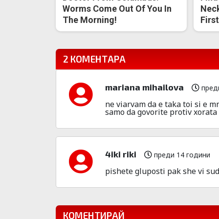
Worms Come Out Of You In
Neck
The Morning!
Firs
2 КОМЕНТАРА
mariana mihailova
преди
ne viarvam da e taka toi si e 
samo da govorite protiv xorata
4iki riki
преди 14 години
pishete gluposti pak she vi sudi
КОМЕНТИРАЙ