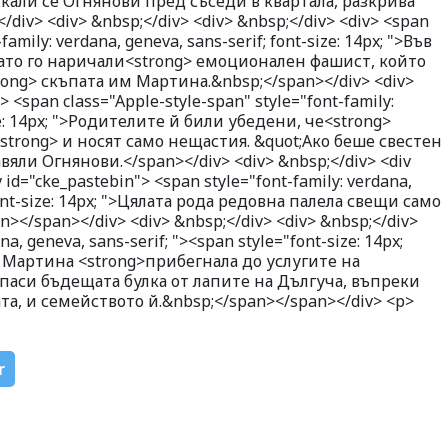
али се Огнянови пред съседи в квартала, разкрива
div> <div> &nbsp;</div> <div> &nbsp;</div> <div> <span
family: verdana, geneva, sans-serif; font-size: 14px; ">Във
ато го наричали<strong> емоционален фашист, който
rong> скъпата им Мартина.&nbsp;</span></div> <div>
> <span class="Apple-style-span" style="font-family:
ize: 14px; ">Родителите й били убедени, че<strong>
strong> и носят само нещастия. &quot;Ако беше свестен
вяли Огнянови.</span></div> <div> &nbsp;</div> <div
 id="cke_pastebin"> <span style="font-family: verdana,
font-size: 14px; ">Цялата рода редовна палела свещи само
n></span></div> <div> &nbsp;</div> <div> &nbsp;</div>
na, geneva, sans-serif; "><span style="font-size: 14px;
 Мартина <strong>прибегнала до услугите на
спаси бъдещата булка от лапите на Дългуча, въпреки
та, и семейството й.&nbsp;</span></span></div> <p>
r