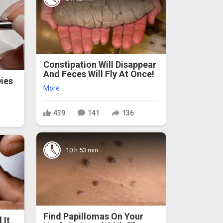
Constipation Will Disappear
And Feces Will Fly At Once!
ies
More
439
141
136
10 h 53 min
Find Papillomas On Your
 It