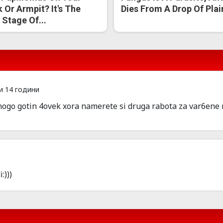
 Or Armpit? It's The
Dies From A Drop Of Plain
t Stage Of...
 14 години
mnogo gotin 4ovek xora namerete si druga rabota za var6ene
:)))