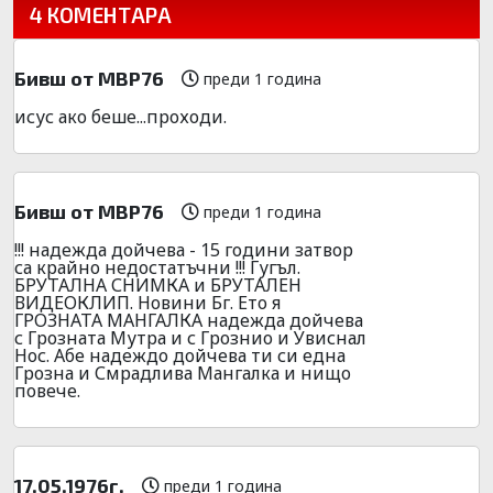
4 КОМЕНТАРА
Бивш от МВР76
преди 1 година
исус ако беше...проходи.
Бивш от МВР76
преди 1 година
!!! надежда дойчева - 15 години затвор
са крайно недостатъчни !!! Гугъл.
БРУТАЛНА СНИМКА и БРУТАЛЕН
ВИДЕОКЛИП. Новини Бг. Ето я
ГРОЗНАТА МАНГАЛКА надежда дойчева
с Грозната Мутра и с Грознио и Увиснал
Нос. Абе надеждо дойчева ти си една
Грозна и Смрадлива Мангалка и нищо
повече.
17.05.1976г.
преди 1 година