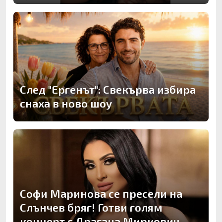
След "Ергенът": Свекърва избира
снаха в ново шоу
Софи Маринова се пресели на
Слънчев бряг! Готви голям
концерт с Драгана Миркович