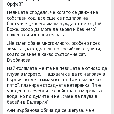
Орфей“.
Певицата споделя, че когато се движи на
собствен ход, все още се подпира на
бастунче. „Засега имам нужда от него. Дай,
Боже, скоро да мога да вървя и без него“,
пожела си изпълнителката.
„Не смея обаче много-много, особено през
зимата, да ходя пеш по софийските улици,
които се знае в какво състояние са“,
Върбанова.
Най-голямата мечта на певицата е отново да
плува в морето. „Надявам се да го направя в
Гърция, където имам къща. Там съм всяко
лято“, планира естрадната ветеранка. Тя е
убедена в лечебните свойства на морската
вода, но по думите й не „смее да плува в
басейн в България“.
Ани Върбанова обича да се шегува, че е