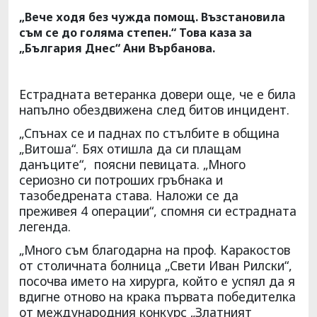
„Вече ходя без чужда помощ. Възстановила
съм се до голяма степен.“ Това каза за
„България Днес“ Ани Върбанова.
Естрадната ветеранка довери още, че е била
напълно обездвижена след битов инцидент.
„Спънах се и паднах по стълбите в община
„Витоша“. Бях отишла да си плащам
данъците“, поясни певицата. „Много
сериозно си потроших гръбнака и
тазобедрената става. Наложи се да
преживея 4 операции“, спомня си естрадната
легенда.
„Много съм благодарна на проф. Каракостов
от столичната болница „Свети Иван Рилски“,
посочва името на хирурга, който е успял да я
вдигне отново на крака първата победителка
от международния конкурс „Златният