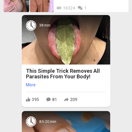
16324
1
38 min
This Simple Trick Removes All
Parasites From Your Body!
More
395
81
209
8 h 20 min