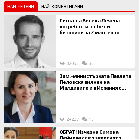
НАЙ-ЧЕТЕНИ
НАЙ-КОМЕНТИРАНИ
Синът на Весела Лечева
погреба със себе си
биткойни за 2 млн. евро
32053
30
Зам.-министърката Павлета
Пеловска вилнее на
Малдивите и в Испания с
богата любовница – брокер
на недвижими имоти
24227
15
ОБРАТ! Изчезна Симона
Пейчева след зверското