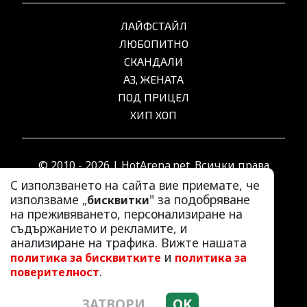
ЛАЙФСТАЙЛ
ЛЮБОПИТНО
СКАНДАЛИ
АЗ, ЖЕНАТА
ПОД ПРИЦЕЛ
ХИП ХОП
© 2010 - 2026 | HotArena.net. Всички права
запазени.
С използването на сайта вие приемате, че
използваме „
" за подобряване
бисквитки
на преживяването, персонализиране на
РЕКЛАМА
съдържанието и рекламите, и
КОНТАКТИ
анализиране на трафика. Вижте нашата
и
политика за бисквитките
политика за
ОБЩИ УСЛОВИЯ
.
поверителност
ПОЛИТИКА ЗА ПОВЕРИТЕЛНОСТ
ПОЛИТИКА ЗА БИСКВИТКИТЕ
ЗАТВОРИ
OK