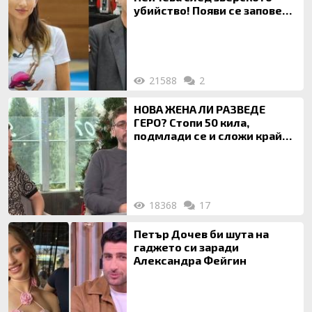
убийство! Появи се заповед
за локализирането й
21588
2
НОВА ЖЕНА ЛИ РАЗВЕДЕ
ГЕРО? Стопи 50 кила,
подмлади се и сложи край
на 20-годишен брак
18368
17
Петър Дочев би шута на
гаджето си заради
Александра Фейгин