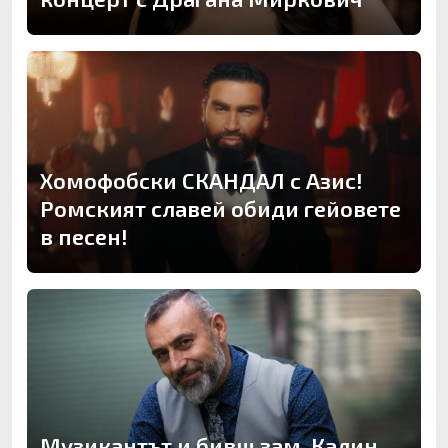
Хомофобски СКАНДАЛ с Азис!
Ромският славей обиди гейовете
в песен!
Музикантът и бивш зам. Калин