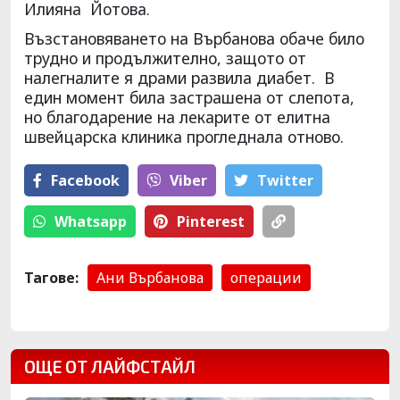
Илияна Йотова.
Възстановяването на Върбанова обаче било
трудно и продължително, защото от
налегналите я драми развила диабет. В
един момент била застрашена от слепота,
но благодарение на лекарите от елитна
швейцарска клиника прогледнала отново.
Facebook
Viber
Тwitter
Whatsapp
Pinterest
Тагове:
Ани Върбанова
операции
ОЩЕ ОТ ЛАЙФСТАЙЛ