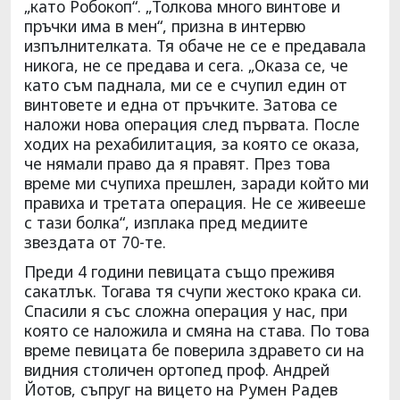
„като Робокоп“. „Толкова много винтове и
пръчки има в мен“, призна в интервю
изпълнителката. Тя обаче не се е предавала
никога, не се предава и сега. „Оказа се, че
като съм паднала, ми се е счупил един от
винтовете и една от пръчките. Затова се
наложи нова операция след първата. После
ходих на рехабилитация, за която се оказа,
че нямали право да я правят. През това
време ми счупиха прешлен, заради който ми
правиха и третата операция. Не се живееше
с тази болка“, изплака пред медиите
звездата от 70-те.
Преди 4 години певицата също преживя
сакатлък. Тогава тя счупи жестоко крака си.
Спасили я със сложна операция у нас, при
която се наложила и смяна на става. По това
време певицата бе поверила здравето си на
видния столичен ортопед проф. Андрей
Йотов, съпруг на вицето на Румен Радев