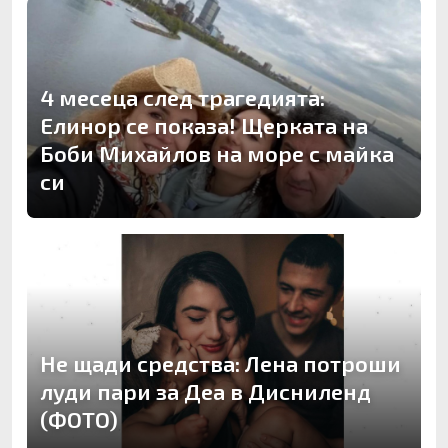
4 месеца след трагедията:
Елинор се показа! Щерката на
Боби Михайлов на море с майка
си
Не щади средства: Лена потроши
луди пари за Деа в Дисниленд
(ФОТО)