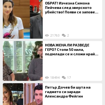
ОБРАТ! Изчезна Симона
Пейчева след зверското
убийство! Появи се заповед
за локализирането й
21763
2
НОВА ЖЕНА ЛИ РАЗВЕДЕ
ГЕРО? Стопи 50 кила,
подмлади се и сложи край
на 20-годишен брак
18494
17
Петър Дочев би шута на
гаджето си заради
Александра Фейгин