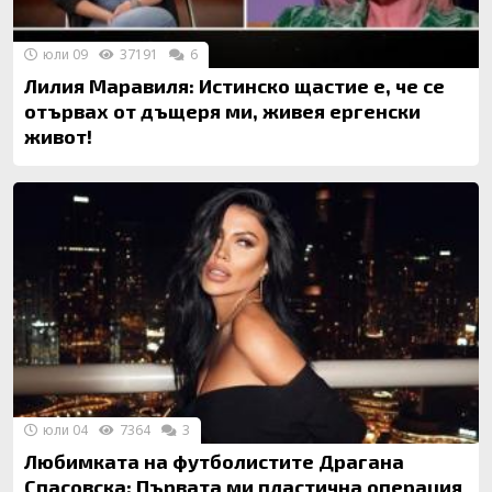
юли 09
37191
6
Лилия Маравиля: Истинско щастие е, че се
отървах от дъщеря ми, живея ергенски
живот!
юли 04
7364
3
Любимката на футболистите Драгана
Спасовска: Първата ми пластична операция