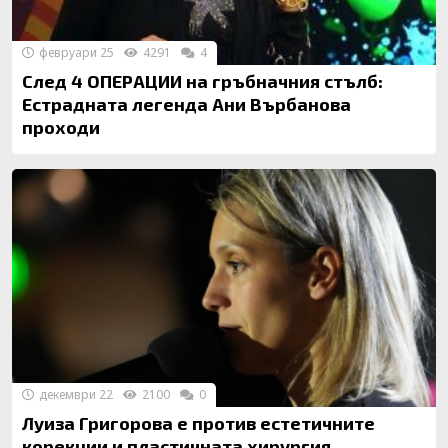
февруари 25
4291
4
След 4 ОПЕРАЦИИ на гръбначния стълб:
Естрадната легенда Ани Върбанова
проходи
декември 22
2100
0
Луиза Григорова е против естетичните
корекции и пластичната хирургия