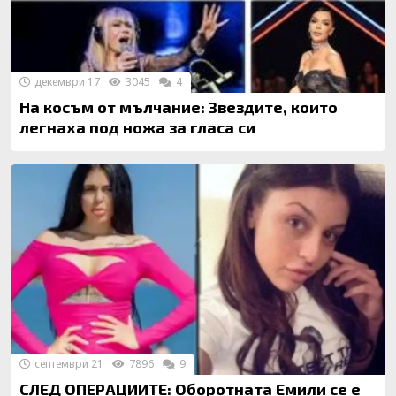
декември 17
3045
4
На косъм от мълчание: Звездите, които
легнаха под ножа за гласа си
септември 21
7896
9
СЛЕД ОПЕРАЦИИТЕ: Оборотната Емили се е