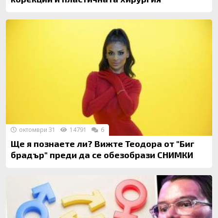
октомври 31
14791
6
Ще я познаете ли? Вижте Теодора от "Биг
брадър" преди да се обезобрази СНИМКИ