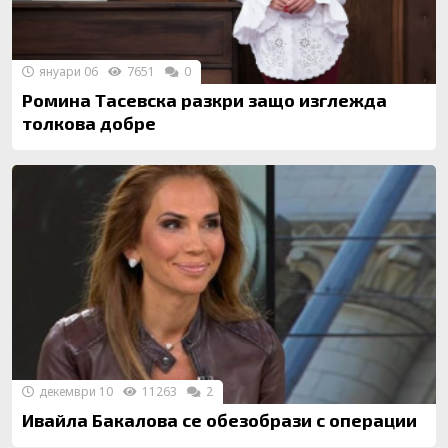
януари 06
7651
0
Ромина Тасевска разкри защо изглежда
толкова добре
декември 10
11263
2
Ивайла Бакалова се обезобрази с операции