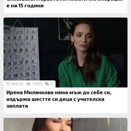
е на 15 години
юни 25
14973
0
Ирена Милянкова няма мъж до себе си,
издържа шестте си деца с учителска
заплата