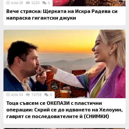
юли 28
3220
0
Вече стряска: Щерката на Искра Радева си
напраска гигантски джуки
юли 04
16758
6
Тоца съвсем се ОКЕПАЗИ с пластични
операции: Скрий се до идването на Хелоуин,
гаврят се последователите й (СНИМКИ)