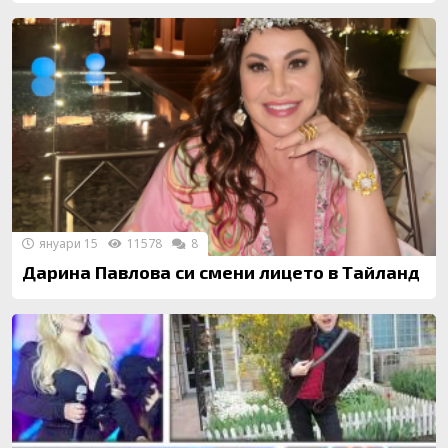
януари 15
11578
8
Дарина Павлова си смени лицето в Тайланд