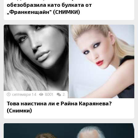
обезобразила като булката от
„Франкенщайн” (СНИМКИ)
септември 14
8001
2
Това наистина ли е Райна Караянева?
(Снимки)