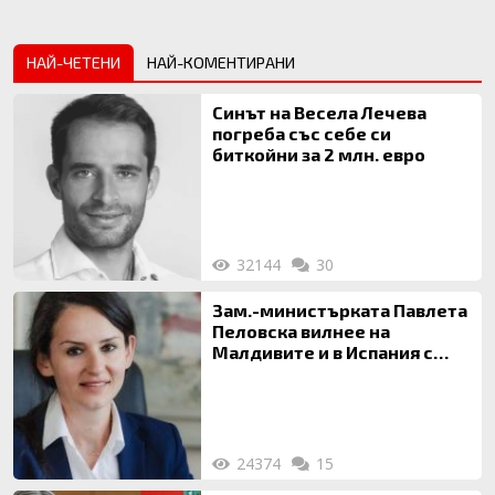
НАЙ-ЧЕТЕНИ
НАЙ-КОМЕНТИРАНИ
Синът на Весела Лечева
погреба със себе си
биткойни за 2 млн. евро
32144
30
Зам.-министърката Павлета
Пеловска вилнее на
Малдивите и в Испания с
богата любовница – брокер
на недвижими имоти
24374
15