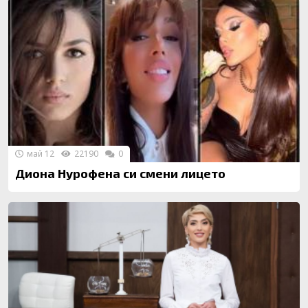
май 12
22190
0
Диона Нурофена си смени лицето