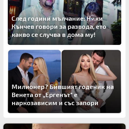
След години мълчание: Ники
Кънчев говори за развода, ето
какво се случва в дома му!
Милионер? Бившият годеник на
Венета от „Ергенът“ е
наркозависим и със запори