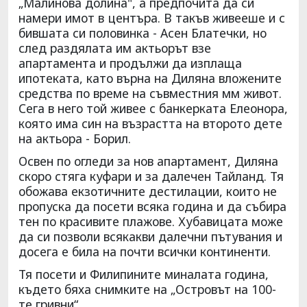
„Малинова долина", а предпочита да си
намери имот в центъра. В такъв живееше и с
бившата си половинка - Асен Блатечки, но
след раздялата им актьорът взе
апартамента и продължи да изплаща
ипотеката, като върна на Диляна вложените
средства по време на съвместния мм живот.
Сега в него той живее с банкерката Елеонора,
която има син на възрастта на второто дете
на актьора - Борил.
Освен по огледи за нов апартамент, Диляна
скоро стяга куфари и за далечен Тайланд. Тя
обожава екзотичните дестилации, които не
пропуска да посети всяка година и да събира
тен по красивите плажове. Хубавицата може
да си позволи всякакви далечни пътувания и
досега е била на почти всички континенти.
Тя посети и Филипините миналата година,
където бяха снимките на „Островът на 100-
те гривни“.