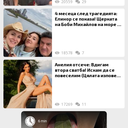
20559
29
4 месеца след трагедията:
Елинор се показа! Щерката
на Боби Михайлов на море с
майка си
18578
7
Анелия отсече: Вдигам
втора сватба! Искам да се
повеселим (Цялата изповед
ТУК)
17269
11
6 min