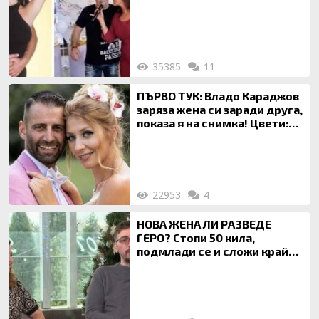
120 кг жена, заряза Симона,
за да гледа чуждо дете!
35385
11
ПЪРВО ТУК: Владо Караджов
заряза жена си заради друга,
показа я на снимка! Цвети:
Ти си фалшив герой!
22953
4
НОВА ЖЕНА ЛИ РАЗВЕДЕ
ГЕРО? Стопи 50 кила,
подмлади се и сложи край
на 20-годишен брак