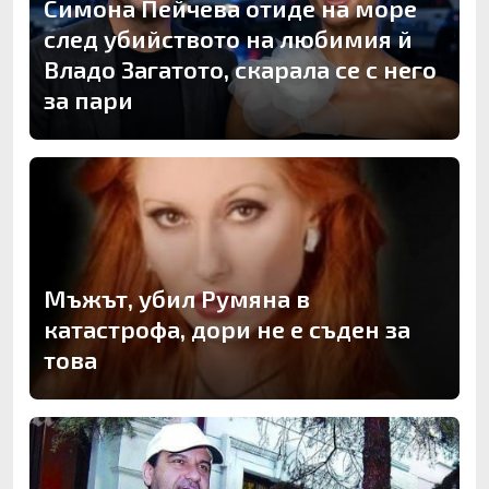
Симона Пейчева отиде на море
след убийството на любимия й
Владо Загатото, скарала се с него
за пари
Мъжът, убил Румяна в
катастрофа, дори не е съден за
това