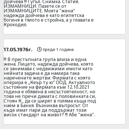
дойчева !!! Гугъл. Снимка. Статия.
ИЗМАМНИЦИ. Пазете се от
ИЗМАМНИЦИТЕ. Моята "жена"
надежда дойчева е като египетска
богиня в тялото е стройна, а у главата е
Крокодил.
17.05.1976г.
преди 1 година
!!! В престъпната група влиза и една
жена. Лицето, надежда дойчева, която
се занимава с недвижими имоти като
нейната задача е да намира така
наречените жертви. Фирмата с която
оперира е „Кеър ту ю“ ООД. Актуалното
състояние на фирмата към 12.10.2021
година е обявена в несъстоятелност, но
това не пречи дамата с половинката си,
Стоян К., да се ширят в голяма къща под
наем в Банкя. Възниква въпросът: От
къде имат пари да поддържат този
висок стандарт на живот? !!! Абе "жена".