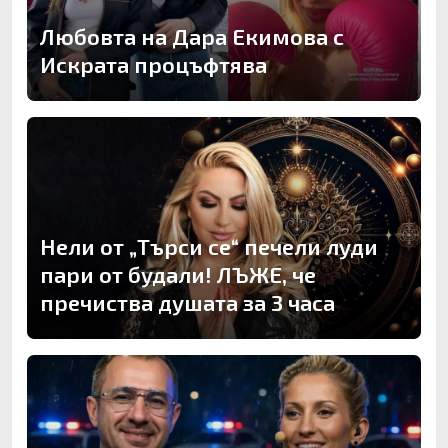
Любовта на Дара Екимова с
Искрата процъфтява
Нели от „Търси се“ печели луди
пари от будали! ЛЪЖЕ, че
пречиства душата за 3 часа