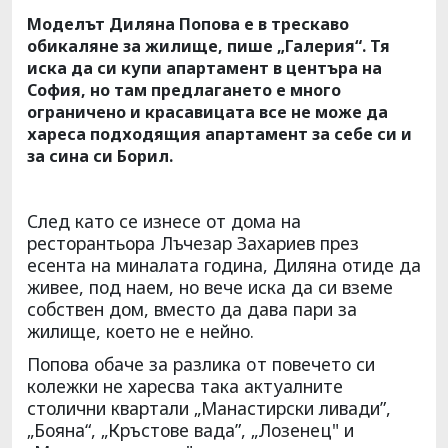
Моделът Диляна Попова е в трескаво
обикаляне за жилище, пише „Галерия“. Тя
иска да си купи апартамент в центъра на
София, но там предлагането е много
ограничено и красавицата все не може да
хареса подходящия апартамент за себе си и
за сина си Борил.
След като се изнесе от дома на
ресторантьора Лъчезар Захариев през
есента на миналата година, Диляна отиде да
живее, под наем, но вече иска да си вземе
собствен дом, вместо да дава пари за
жилище, което не е нейно.
Попова обаче за разлика oт повечето си
колежки не харесва така актуалните
столични квартали „Манастирски ливади”,
„Бояна“, „Кръстове вада”, „Лозенец" и