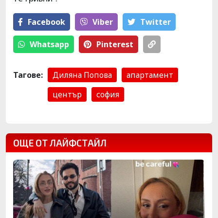
Facebook
Viber
Тwitter
Whatsapp
Pinterest
Тагове:
Диляна Попова
апартамент
център
софия
ОЩЕ ОТ ЛАЙФСТАЙЛ