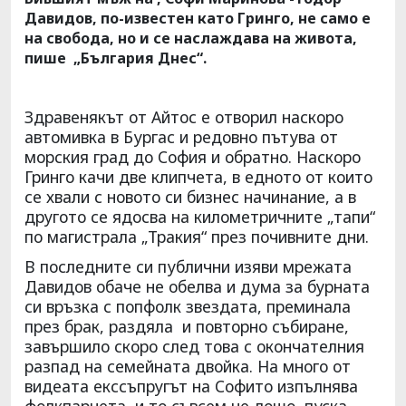
Давидов, по-известен като Гринго, не само е
на свобода, но и се наслаждава на живота,
пише „България Днес“.
Здравенякът от Айтос е отворил наскоро
автомивка в Бургас и редовно пътува от
морския град до София и обратно. Наскоро
Гринго качи две клипчета, в едното от които
се хвали с новото си бизнес начинание, а в
другото се ядосва на километричните „тапи“
по магистрала „Тракия“ през почивните дни.
В последните си публични изяви мрежата
Давидов обаче не обелва и дума за бурната
си връзка с попфолк звездата, преминала
през брак, раздяла и повторно събиране,
завършило скоро след това с окончателния
разпад на семейната двойка. На много от
видеата екссъпругът на Софито изпълнява
фолкпарчета, и то съвсем не-лошо, пуска