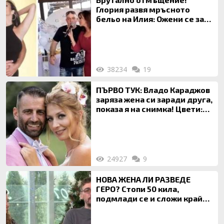
Глория развя мръсното
бельо на Илия: Ожени се за
120 кг жена, заряза Симона,
за да гледа чуждо дете!
38234
19
ПЪРВО ТУК: Владо Караджов
заряза жена си заради друга,
показа я на снимка! Цвети:
Ти си фалшив герой!
24927
9
НОВА ЖЕНА ЛИ РАЗВЕДЕ
ГЕРО? Стопи 50 кила,
подмлади се и сложи край
на 20-годишен брак