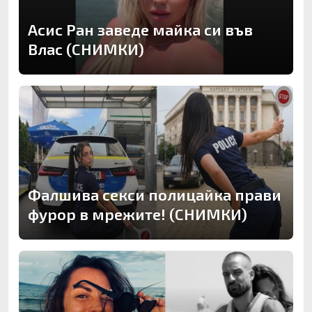
Асис Ран заведе майка си във
Влас (СНИМКИ)
Фалшива секси полицайка прави
фурор в мрежите! (СНИМКИ)