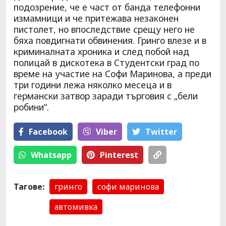
подозрение, че е част от банда телефонни
измамници и че притежава незаконен
пистолет, но впоследствие срещу него не
бяха повдигнати обвинения. Гринго влезе и в
криминалната хроника и след побой над
полицай в дискотека в Студентски град по
време на участие на Софи Маринова, а преди
три години лежа няколко месеца и в
германски затвор заради търговия с „бели
робини“.
Facebook
Viber
Тwitter
Whatsapp
Pinterest
Тагове:
гринго
софи маринова
автомивка