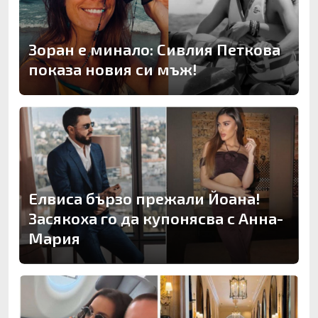
Зоран е минало: Сивлия Петкова
показа новия си мъж!
Елвиса бързо прежали Йоана!
Засякоха го да купонясва с Анна-
Мария