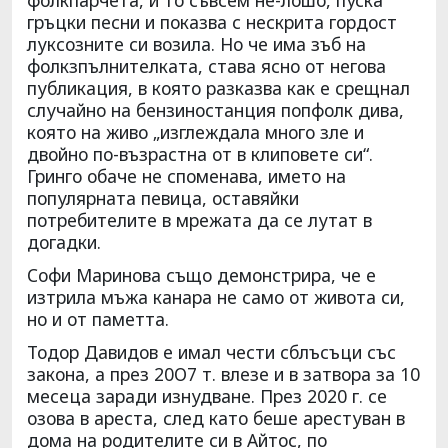
гръцки песни и показва с нескрита гордост
луксозните си возила. Но че има зъб на
фолкзпълнителката, става ясно от негова
публикация, в която разказва как е срещнал
случайно на бензиностанция попфолк дива,
която на живо „изглеждала много зле и
двойно по-възрастна от в клиповете си“.
Гринго обаче не споменава, името на
популярната певица, оставяйки
потребителите в мрежата да се лутат в
догадки.
Софи Маринова също демонстрира, че е
изтрила мъжа канара не само от живота си,
но и от паметта.
Тодор Давидов е имал чести сблъсъци със
закона, а през 20О7 т. влезе и в затвора за 10
месеца заради изнудване. През 2020 г. се
озова в ареста, след като беше арестуван в
дома на родителите си в Айтос, по