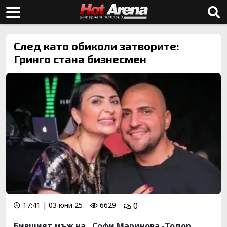
След като обиколи затворите:
Гринго стана бизнесмен
17:41 | 03 юни 25
6629
0
Бившият мъж на , Софи Маринова -Тодор