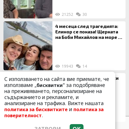
21252
30
4 месеца след трагедията:
Елинор се показа! Щерката
на Боби Михайлов на море с
майка си
19943
14
Андреа призна за новата си
С използването на сайта вие приемате, че
любов – руснака Игор:
използваме „
" за подобряване
бисквитки
Влюбена съм!
на преживяването, персонализиране на
съдържанието и рекламите, и
анализиране на трафика. Вижте нашата
и
политика за бисквитките
политика за
.
поверителност
18452
10
ЗАТВОРИ
OK