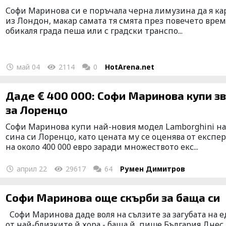
Софи Маринова си е поръчала черна лимузина да я ка
из Лондон, макар самата тя смята през повечето врем
обикаля града пеша или с градски транспо...
май 04
2114
0
HotArena.net
Даде € 400 000: Софи Маринова купи з
за Лоренцо
Софи Маринова купи най-новия модел Lamborghini н
сина си Лоренцо, като цената му се оценява от експе
на около 400 000 евро заради множеството екс...
април 22
29617
64
Румен Димитров
Софи Маринова още скърби за баща си
Софи Маринова даде воля на сълзите за загубата на 
от най-близките й хора - баща й, пише България Днес.