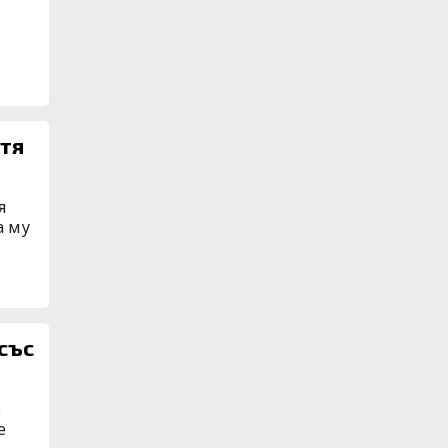
атя
я
а му
със
о
е