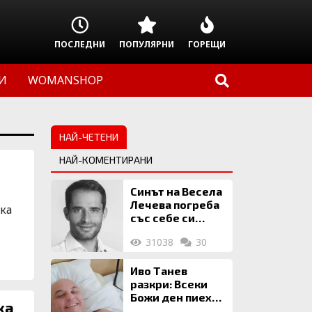
ПОСЛЕДНИ
ПОПУЛЯРНИ
ГОРЕЩИ
И
WOMANSHOP
НАЙ-ЧЕТЕНИ
НАЙ-КОМЕНТИРАНИ
Синът на Весела
Лечева погреба
ка
със себе си
биткойни за 2
31038
30
млн. евро
Иво Танев
разкри: Всеки
Божи ден пиех
ха
топла