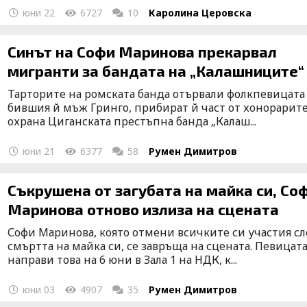
юни 22
6727
10
Каролина Церовска
Синът на Софи Маринова прекарвал
мигранти за бандата на „Калашниците“
Тарторите на ромската банда отървали фолкпевицата
бившия й мъж Гринго, прибират й част от хонорарите
охрана Циганската престъпна банда „Калаш...
юни 21
6377
58
Румен Димитров
Съкрушена от загубата на майка си, Со
Маринова отново излиза на сцената
Софи Маринова, която отмени всичките си участия с
смъртта на майка си, се завръща на сцената. Певицат
направи това на 6 юни в Зала 1 на НДК, к...
юни 03
4907
35
Румен Димитров