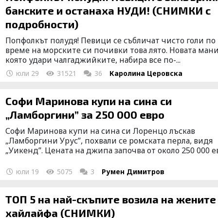
банските и останаха НУДИ! (СНИМКИ с
подробности)
Попфолкът полудя! Певици се събличат чисто голи по
време на морските си почивки това лято. Новата мани
която удари чалгаджийките, набира все по-...
юли 29
31521
36
Каролина Церовска
Софи Маринова купи на сина си
„Ламборгини” за 250 000 евро
Софи Маринова купи на сина си Лоренцо лъскав
„Ламборгини Урус”, похвали се ромската перла, видя
„Уикенд”. Цената на джипа започва от около 250 000 ев.
юли 19
5075
3
Румен Димитров
ТОП 5 на най-скъпите возила на жените
хайлайфа (СНИМКИ)