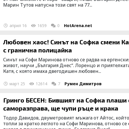
Марин Тутов напусна този свят на 77...
април 16
1659
0
HotArena.net
Любовен хаос! Синът на Софка смени К
с гранична полицайка
Синът на Софи Маринова отново се радва на ергенски
живот, научи „България Днес“. Лоренцо и приятелкат
Катя, с която имаха двегодишен любовен...
март 25
12614
7
Румен Димитров
Гринго БЕСЕН: Бившият на Софка плаши 
саморазправа, ще чупи ръце и крака
Тодор Давидов, двуметровият мъжага от Айтос, койт
топли за кратко леглото на Софи Маринова, отново се 