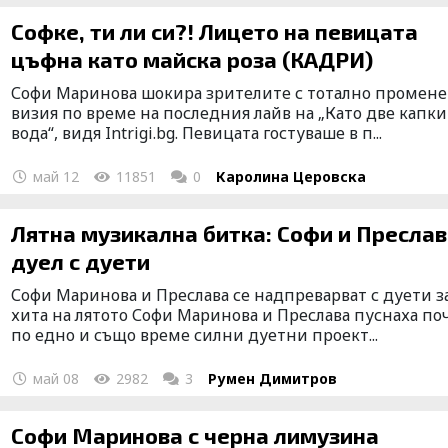
Софке, ти ли си?! Лицето на певицата
цъфна като майска роза (КАДРИ)
Софи Маринова шокира зрителите с тотално промен
визия по време на последния лайв на „Като две капки
вода“, видя Intrigi.bg. Певицата гостуваше в п...
май 12
11851
0
Каролина Церовска
Лятна музикална битка: Софи и Преслав
дуел с дуети
Софи Маринова и Преслава се надпреварват с дуети з
хита на лятото Софи Маринова и Преслава пуснаха по
по едно и също време силни дуетни проект...
май 08
2982
3
Румен Димитров
Софи Маринова с черна лимузина