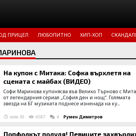
ОД ПРИЦЕЛ
ЛЮБОПИТНО
ХИП-ХОП
СКАНДАЛ
 МАРИНОВА
На купон с Митака: Софка върхлетя на
сцената с майбах (ВИДЕО)
Софи Маринова купонясва във Велико Търново с Мита
от легендарния сериал „София ден и нощ“. Голямата
звезда на БГ музиката поднесе изненада на ку...
юли 30
6587
4
Румен Димитров
Попфолкът полудя! Певиците захвърли