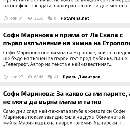
на попфолк звездата, паркиран на почти две места в...
юли 01
3255
0
HotArena.net
Софи Маринова и прима от Ла Скала с
първо изпълнение на химна на Етропол
Софи Маринова пее химна на Етрополе, който в неде
ще бъде изпълнен за първи път пред публика, пише
„Телеграф“. Автор на текста е най-известният...
юни 27
6846
41
Румен Димитров
Софи Маринова: За какво са ми парите, 
не мога да върна мама и татко
Само дни след най-тежката загуба в живота си Софи
Маринова показа завидна сила на духа. Обичаната й
майка Мария издъхна навръх големия български п...