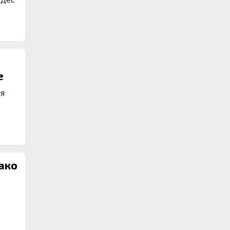
е
ля
ако