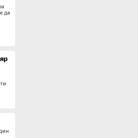
ра
е да
вяр
а
рти
един