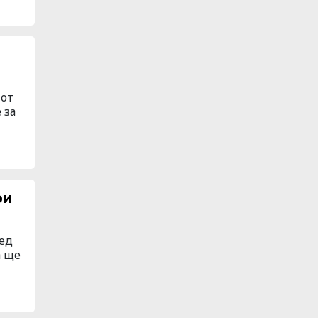
 от
 за
фи
лед
а ще