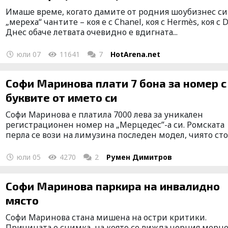
Имаше време, когато дамите от родния шоубизнес си
„мереха“ чантите – коя е с Chanel, коя с Hermès, коя с Di
Днес обаче летвата очевидно е вдигната...
юли 07
11641
7
HotArena.net
Софи Маринова плати 7 бона за номер с
буквите от името си
Софи Маринова e платила 7000 лева за уникален
регистрационен номер на „Мерцедес”-а си. Ромската
перла се вози на лимузина последен модел, чиято стой
юли 05
4270
2
Румен Димитров
Софи Маринова паркира на инвалидно
място
Софи Маринова стана мишена на остри критики.
Причината е снимка, на която се вижда черния мерц