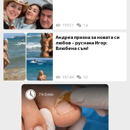
майка си
19551
14
Андреа призна за новата си
любов – руснака Игор:
Влюбена съм!
18144
10
7 h 0 min