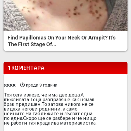
Find Papillomas On Your Neck Or Armpit? It's
The First Stage Of...
1 КОМЕНТАРА
xxxx
преди 9 години
Тоя сега излезе, че има две деца.А
лъжливата Тоца разправяше как нямал
брак предишен.То затова никога не се
видяха негови роднини, а само
нейните.На тая лъжите и лъсват една
по една.Скоро ще се разбере и че нищо
не работи тая крадлива материалистка.