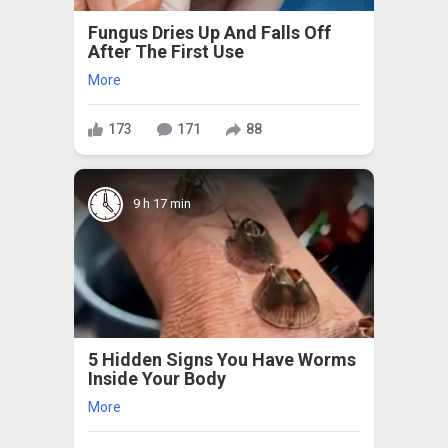
Fungus Dries Up And Falls Off
After The First Use
More
173
171
88
9 h 17 min
5 Hidden Signs You Have Worms
Inside Your Body
More