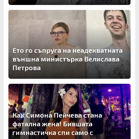
Ето го съпруга на неадекватната
външна министърка Велислава
Петрова
Как Симона Пейчева стана
фатална жена! Бившата
гимнастичка спи само с