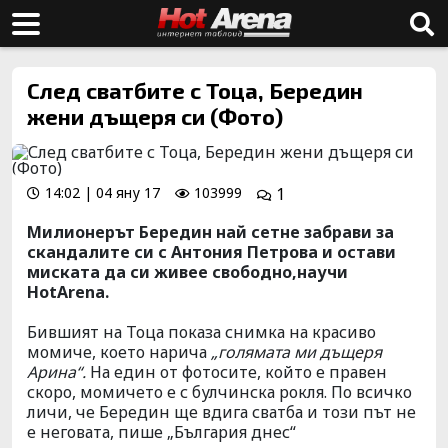
След сватбите с Тоца, Бередин
жени дъщеря си (Фото)
14:02 | 04 яну 17
103999
1
Милионерът
Бередин
най сетне забрави за
скандалите
си с
Антония
Петрова
и остави
миската
да си живее
свободно
,научи
HotArena.
Бившият на
Тоца
показа снимка на красиво
момиче, което
нарича
„голямата
ми дъщеря
Арина“
.
На един от фотосите, който е правен
скоро, момичето е с булчинска рокля. По всичко
личи, че
Бередин
ще вдига сватба и този път не
е
неговата
, пише
„България
днес“