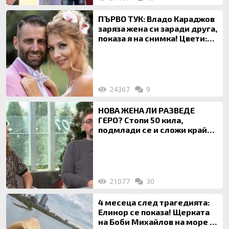
ПЪРВО ТУК: Владо Караджов
заряза жена си заради друга,
показа я на снимка! Цвети:
Ти си фалшив герой!
24367
9
НОВА ЖЕНА ЛИ РАЗВЕДЕ
ГЕРО? Стопи 50 кила,
подмлади се и сложи край
на 20-годишен брак
21077
30
4 месеца след трагедията:
Елинор се показа! Щерката
на Боби Михайлов на море с