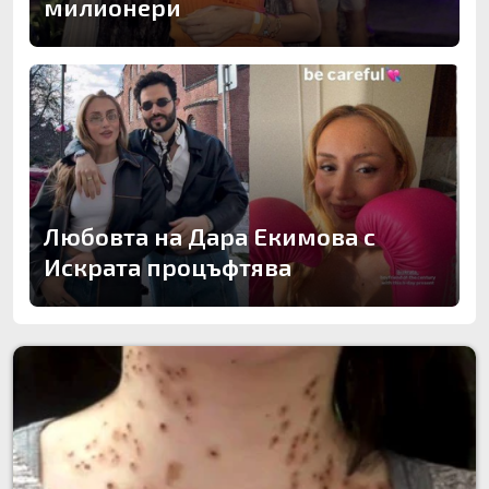
милионери
Любовта на Дара Екимова с
Искрата процъфтява