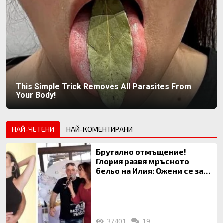
This Simple Trick Removes All Parasites From
Your Body!
НАЙ-ЧЕТЕНИ
НАЙ-КОМЕНТИРАНИ
Брутално отмъщение!
Глория развя мръсното
бельо на Илия: Ожени се за
120 кг жена, заряза Симона,
за да гледа чуждо дете!
37401
19