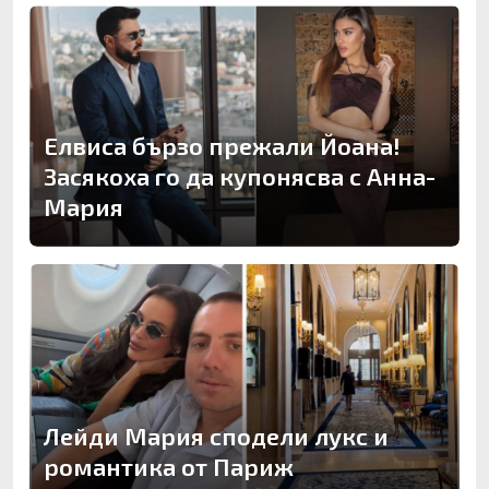
Елвиса бързо прежали Йоана!
Засякоха го да купонясва с Анна-
Мария
Лейди Мария сподели лукс и
романтика от Париж