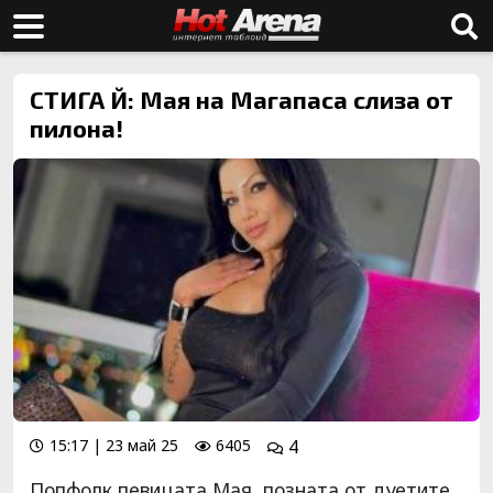
СТИГА Й: Мая на Магапаса слиза от
пилона!
15:17 | 23 май 25
6405
4
Попфолк певицата Мая, позната от дуетите