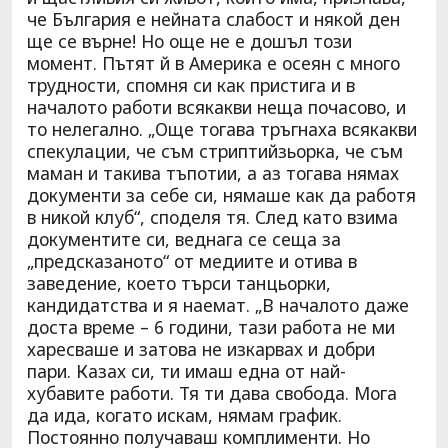
че България е нейната слабост и някой ден
ще се върне! Но още не е дошъл този
момент. Пътят й в Америка е осеян с много
трудности, спомня си как пристига и в
началото работи всякакви неща почасово, и
то нелегално. „Още тогава тръгнаха всякакви
спекулации, че съм стриптийзьорка, че съм
маман и такива тъпотии, а аз тогава нямах
документи за себе си, нямаше как да работя
в никой клуб“, споделя тя. След като взима
документите си, веднага се сеща за
„предсказаното“ от медиите и отива в
заведение, което търси танцьорки,
кандидатства и я наемат. „В началото даже
доста време – 6 години, тази работа не ми
харесваше и затова не изкарвах и добри
пари. Казах си, ти имаш една от най-
хубавите работи. Тя ти дава свобода. Мога
да ида, когато искам, нямам график.
Постоянно получаваш комплименти. Но