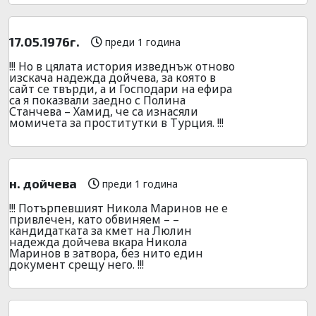
17.05.1976г.
преди 1 година
!!! Но в цялата история изведнъж отново
изскача надежда дойчева, за която в
сайт се твърди, а и Господари на ефира
са я показвали заедно с Полина
Станчева – Хамид, че са изнасяли
момичета за проститутки в Турция. !!!
н. дойчева
преди 1 година
!!! Потърпевшият Никола Маринов не е
привлечен, като обвиняем – –
кандидатката за кмет на Люлин
надежда дойчева вкара Никола
Маринов в затвора, без нито един
документ срещу него. !!!