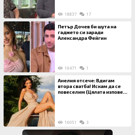
18837
17
Петър Дочев би шута на
гаджето си заради
Александра Фейгин
16471
1
Анелия отсече: Вдигам
втора сватба! Искам да се
повеселим (Цялата изповед
ТУК)
16051
3