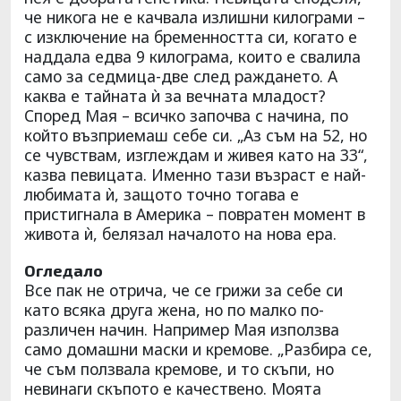
че никога не е качвала излишни килограми –
с изключение на бременността си, когато е
наддала едва 9 килограма, които е свалила
само за седмица-две след раждането. А
каква е тайната ѝ за вечната младост?
Според Мая – всичко започва с начина, по
който възприемаш себе си. „Аз съм на 52, но
се чувствам, изглеждам и живея като на 33“,
казва певицата. Именно тази възраст е най-
любимата ѝ, защото точно тогава е
пристигнала в Америка – повратен момент в
живота ѝ, белязал началото на нова ера.
Огледало
Все пак не отрича, че се грижи за себе си
като всяка друга жена, но по малко по-
различен начин. Например Мая използва
само домашни маски и кремове. „Разбира се,
че съм ползвала кремове, и то скъпи, но
невинаги скъпото е качествено. Моята