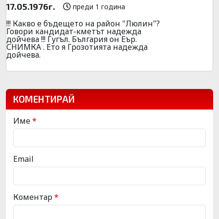
17.05.1976г.
преди 1 година
!!! Какво е бъдещето на район "Люлин"?
Говори кандидат-кметът надежда
дойчева !!! Гугъл. България он Еър.
СНИМКА . Ето я Грозотията надежда
дойчева.
КОМЕНТИРАЙ
Име
*
Email
Коментар
*