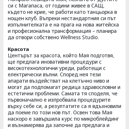
си с Магапаса, от години живее в САЩ,
където не крие, че работи като танцьорка в
нощен клуб. Въпреки нестандартния си път
изпълнителката е на прага на нова житейска
и професионална трансформация – планира
да отвори собствено Wellness Studio.
Красота
Центърът за красота, който Мая подготвя,
ще предлага иновативни процедури с
високотехнологични уреди, работещи с
електрически вълни. Според нея тези
апарати въздействат на клетъчно ниво и
могат да подпомагат редица здравословни и
естетични проблеми. Самата тя споделя, че
първоначално е изпробвала процедурите
върху себе си, а резултатите са я вдъхновили
да поеме по този нов път. Освен това Мая
наскоро е завършила курс по микроблейдинг
и възнамерява да започне да предлага и