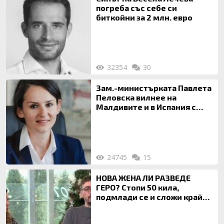
погреба със себе си
биткойни за 2 млн. евро
32354
30
Зам.-министърката Павлета
Пеловска вилнее на
Малдивите и в Испания с
богата любовница – брокер
на недвижими имоти
24745
15
НОВА ЖЕНА ЛИ РАЗВЕДЕ
ГЕРО? Стопи 50 кила,
подмлади се и сложи край
на 20-годишен брак