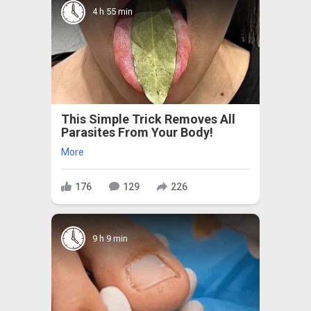
4 h 55 min
This Simple Trick Removes All
Parasites From Your Body!
More
176
129
226
9 h 9 min