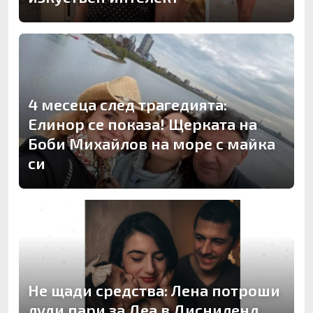
4 месеца след трагедията:
Елинор се показа! Щерката на
Боби Михайлов на море с майка
си
Не щади средства: Лена потроши
луди пари за Деа в Дисниленд