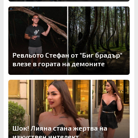
Ревльото Стефан от "Биг брадър"
влезе в гората на демоните
Шок! Лияна стана жертва на
изкуствен интелект