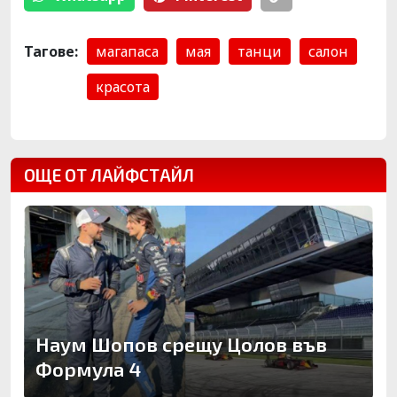
Тагове:
магапаса
мая
танци
салон
красота
ОЩЕ ОТ ЛАЙФСТАЙЛ
Наум Шопов срещу Цолов във
Формула 4