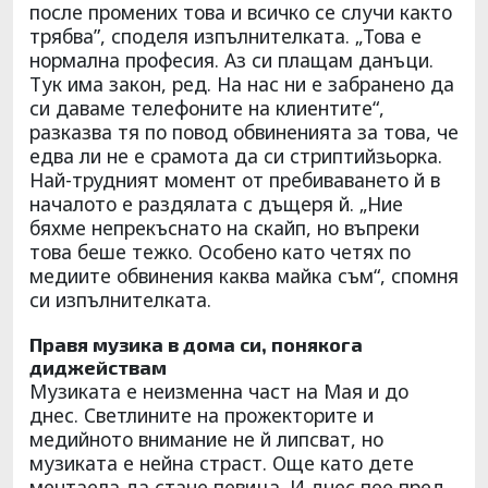
после промених това и всичко се случи както
трябва”, споделя изпълнителката. „Това е
нормална професия. Аз си плащам данъци.
Тук има закон, ред. На нас ни е забранено да
си даваме телефоните на клиентите“,
разказва тя по повод обвиненията за това, че
едва ли не е срамота да си стриптийзьорка.
Най-трудният момент от пребиваването й в
началото е раздялата с дъщеря й. „Ние
бяхме непрекъснато на скайп, но въпреки
това беше тежко. Особено като четях по
медиите обвинения каква майка съм“, спомня
си изпълнителката.
Правя музика в дома си, понякога
диджействам
Музиката е неизменна част на Мая и до
днес. Светлините на прожекторите и
медийното внимание не й липсват, но
музиката е нейна страст. Още като дете
мечтаела да стане певица. И днес пее пред