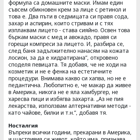
формула са домашните маски. Имам един
съвсем обикновен крем за лице с ретинол и
това е. Два пъти в седмицата си правя сода,
захар и аспирин, които стривам и с тях
изплаквам лицето - става сияйно. Освен това
бъркам маски с мед и авокадо, правя си
горещи компреси за лицето. И, разбира се,
след баня задължително нанасям на кожата
лосион, за да е хидратирана“, откровено
споделя певицата. Тя добавя, че не ходи на
козметик и не е фенка на естетичните
процедури. Внимава какво си хапва, но не е
педантична. Любопитно е, че макар да живее
в Америка, никога не е яла хамбургер, не
харесва пици и избягва захарта. „Аз не пия
лекарства, използвам алтернативни методи -
като чайове, билки и т.н.“, добавя тя.
Носталгия
Въпреки всички години, прекарани в Америка,
и щастливия си живот, който има, признава,