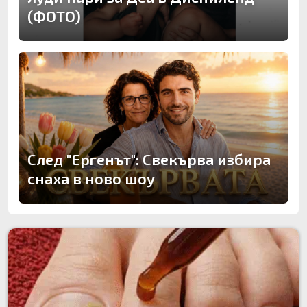
(ФОТО)
След "Ергенът": Свекърва избира
снаха в ново шоу