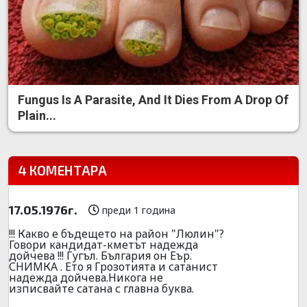
Fungus Is A Parasite, And It Dies From A Drop Of
Plain...
4 КОМЕНТАРА
17.05.1976г.
преди 1 година
!!! Какво е бъдещето на район "Люлин"?
Говори кандидат-кметът надежда
дойчева !!! Гугъл. България он Еър.
СНИМКА . Ето я Грозотията и сатанист
надежда дойчева.Никога не
изписвайте сатана с главна буква.