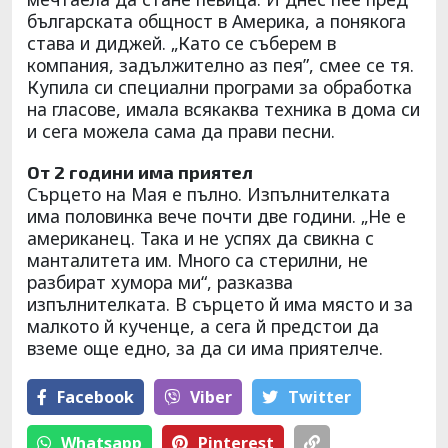
българската общност в Америка, а понякога
става и диджей. „Като се съберем в
компания, задължително аз пея”, смее се тя.
Купила си специални програми за обработка
на гласове, имала всякаква техника в дома си
и сега можела сама да прави песни.
От 2 години има приятел
Сърцето на Мая е пълно. Изпълнителката
има половинка вече почти две години. „Не е
американец. Така и не успях да свикна с
манталитета им. Много са стерилни, не
разбират хумора ми“, разказва
изпълнителката. В сърцето й има място и за
малкото й кученце, а сега й предстои да
вземе още едно, за да си има приятелче.
Facebook
Viber
Тwitter
Whatsapp
Pinterest