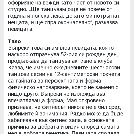
оформяне на вежди като част от новото си
студио. „Ще танцувам още не повече от
година и полека-лека, докато ми потръгнат
нещата, и ще спра окончателно”, разказва
певицата.
Тяло
Въпреки това си амплоа певицата, която
наскоро отпразнува 52-рия си рожден ден,
продължава да танцува активно в клуба.
Казва, че именно ежедневните шестчасови
танцови сесии на 12-сантиметрови токчета
са тайната за перфектната ѝ форма –
физическо натоварване, което не заменя с
нищо друго. Въпреки че изглежда във
впечатляваща форма, Мая откровено
признава, че фитнесът никога не е бил сред
любимите ѝ занимания. Рядко може да бъде
забелязана във фитнес зала, а основната
причина за добрата ѝ визия според самата
нея е добрата генетика. Певицата споделя,