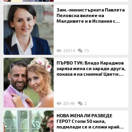
Зам.-министърката Павлета
Пеловска вилнее на
Малдивите и в Испания с
богата любовница – брокер
на недвижими имоти
25914
15
ПЪРВО ТУК: Владо Караджов
заряза жена си заради друга,
показа я на снимка! Цвети:
Ти си фалшив герой!
20146
2
НОВА ЖЕНА ЛИ РАЗВЕДЕ
ГЕРО? Стопи 50 кила,
подмлади се и сложи край