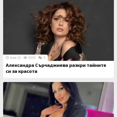
юни 22
5033
0
Александра Сърчаджиева разкри тайните
си за красота