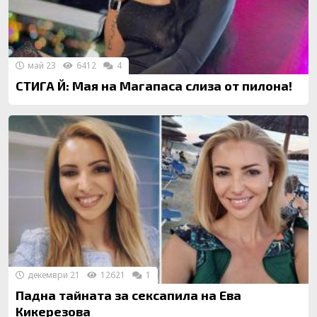
май 23
6412
4
СТИГА Й: Мая на Магапаса слиза от пилона!
декември 21
12621
1
Падна тайната за сексапила на Ева
Кикерезова