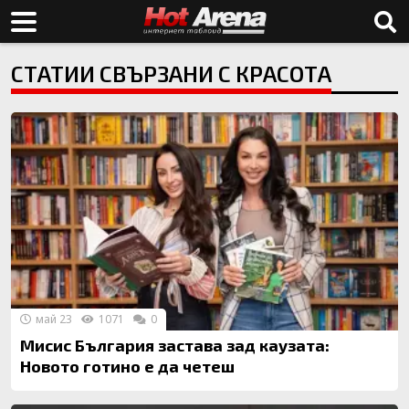
СТАТИИ СВЪРЗАНИ С КРАСОТА
май 23
1071
0
Мисис България застава зад каузата:
Новото готино е да четеш