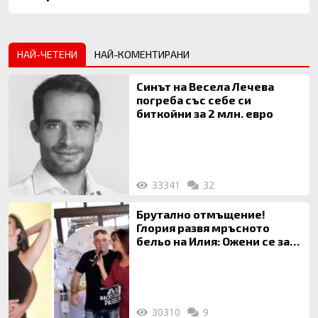
НАЙ-ЧЕТЕНИ
НАЙ-КОМЕНТИРАНИ
Синът на Весела Лечева
погреба със себе си
биткойни за 2 млн. евро
33341
32
Брутално отмъщение!
Глория развя мръсното
бельо на Илия: Ожени се за
120 кг жена, заряза Симона,
за да гледа чуждо дете!
30310
9