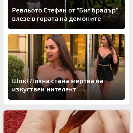
Ревльото Стефан от "Биг брадър"
влезе в гората на демоните
Шок! Лияна стана жертва на
изкуствен интелект