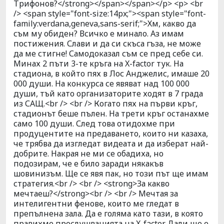
Трифонов?</strong></span></span></p> <p> <br
/> <span style="font-size:14px;"><span style="font-
family:verdana,geneva,sans-serif;">Хм, какво да
съм му обиден? Всичко е минало. Аз имам
постижения. Слави и да си скъса гъза, не може
да ме стигне! Самодоказал съм се пред себе си.
Минах 2 пъти 3-те кръга на X-factor тук. На
стадиона, в който пях в Лос Анджелис, имаше 20
000 души. На конкурса се явяват над 100 000
души, тъй като организаторите ходят в 7 града
из САЩ.<br /> <br /> Когато пях на първи кръг,
стадионът беше пълен. На трети кръг останахме
само 100 души. След това отидохме при
продуцентите на предаването, които ни казаха,
че трябва да изгледат видеата и да изберат най-
добрите. Накрая не ми се обадиха, но
подозирам, че е било заради някакъв
шовинизъм. Ще се явя пак, но този път ще имам
стратегия.<br /> <br /> <strong>За какво
мечтаеш?</strong><br /> <br /> Мечтая за
интелигентни фенове, които ме гледат в
препълнена зала. Да е голяма като тази, в която
правихме прослушванията на X-factor. Дали ще е