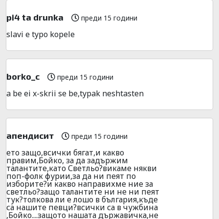
pi4 ta drunka
преди 15 години
slavi e typo kopele
borko_c
преди 15 години
a be ei x-skrii se be,typak neshtasten
апендисит
преди 15 години
ето защо,всички бягат,и какво
правим,Бойко, за да задържим
талантите,като Светльо?викаме някви
поп-фолк фурии,за да ни пеят по
изборите?и какво направихме ние за
светльо?защо талантите ни не ни пеят
тук?толкова ли е лошо в българия,къде
са нашите певци?всички са в чужбина
,Бойко....защото нашата държавичка,не