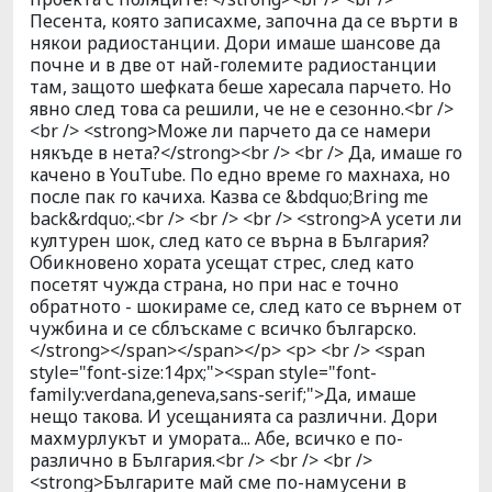
Песента, която записахме, започна да се върти в
някои радиостанции. Дори имаше шансове да
почне и в две от най-големите радиостанции
там, защото шефката беше харесала парчето. Но
явно след това са решили, че не е сезонно.<br />
<br /> <strong>Може ли парчето да се намери
някъде в нета?</strong><br /> <br /> Да, имаше го
качено в YouTube. По едно време го махнаха, но
после пак го качиха. Казва се &bdquo;Bring me
back&rdquo;.<br /> <br /> <br /> <strong>А усети ли
културен шок, след като се върна в България?
Обикновено хората усещат стрес, след като
посетят чужда страна, но при нас е точно
обратното - шокираме се, след като се върнем от
чужбина и се сблъскаме с всичко българско.
</strong></span></span></p> <p> <br /> <span
style="font-size:14px;"><span style="font-
family:verdana,geneva,sans-serif;">Да, имаше
нещо такова. И усещанията са различни. Дори
махмурлукът и умората... Абе, всичко е по-
различно в България.<br /> <br /> <br />
<strong>Българите май сме по-намусени в