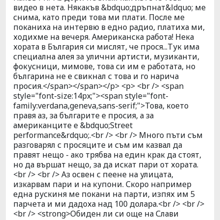
видео в нета. Някакъв &bdquo;дръпнат&ldquo; ме
снима, като преди това ми плати. После ме
поканиха на интервю в едно радио, платиха ми,
ходихме на вечеря. Американска работа! Нека
хората в България си мислят, че прося...Тук има
специална алея за улични артисти, музиканти,
фокусници, мимове, това си им е работата, но
българина не е свикнал с това и го нарича
просия.</span></span></p> <p> <br /> <span
style="font-size:14px;"><span style="font-
family:verdana,geneva,sans-serif;">Това, което
правя аз, за българите е просия, а за
американците е &bdquo;Street
performance&rdquo;.<br /> <br /> Много пъти съм
разговарял с просяците и съм им казвал да
правят нещо - ако трябва на един крак да стоят,
но да вършат нещо, за да искат пари от хората.
<br /> <br /> Аз освен с пеене на улицата,
изкарвам пари и на купони. Скоро например
една рускиня ме покани на парти, изпях им 5
парчета и ми дадоха над 100 долара.<br /> <br />
<br /> <strong>Обиден ли си още на Слави