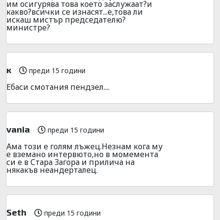
им осигурява това което заслужаат?и
какво?всички се изнасят...е,това ли
искаш мистър председателю?
министре?
к
преди 15 години
Ебаси смотания пендзел....
vania
преди 15 години
Ама този е голям лъжец.Незнам кога му
е вземано интервюто,но в момемента
си е в Стара Загора и прилича на
някакъв неандерталец.
Seth
преди 15 години