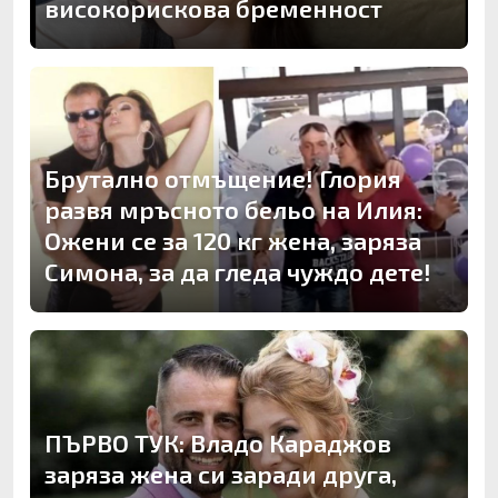
високорискова бременност
Брутално отмъщение! Глория
развя мръсното бельо на Илия:
Ожени се за 120 кг жена, заряза
Симона, за да гледа чуждо дете!
ПЪРВО ТУК: Владо Караджов
заряза жена си заради друга,