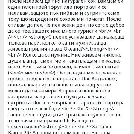
после излизам да пия натурален сок. Взимам си
един галон грейпфрут или портокал и се
наливам, защото пък пийвам и сутринта само
току-що изцедените сокове ми помагат. После
отивам да пея. Не пея всеки ден, но сега е добре
да се пее, защото има много туристи.<br /> <br
/> <br /> <strong>С пеене успяваш ли да изкараш
толкова пари, колкото са ти нужни, за да
живееш прилично зад Океана?</strong><br />
<br /> Колко да са нужни... Ние живеем няколко
души в апартаментче и така плащам по-малко
наем. Бил съм и бездомен, всичко съм опитал
(<em>смее се</em>). Около един месец живях в
приют, след като се върнах от Лос Анджелис,
понеже квартирата беше пълна, а друга не
можах да си намеря. В приюта беше като в
казармата, защото ни събуждаха в 6 часа
сутринта. После се върнах в старата си квартира,
след като се освободи.<br /> <br /> <strong>А
защо пееш на улицата? Тръгнаха слухове, че по
този начин си правиш PR. Как ще го
коментираш?</strong><br /> <br /> Ха-ха-ха.
Какъв PR? Аз дори не знам как изтече това