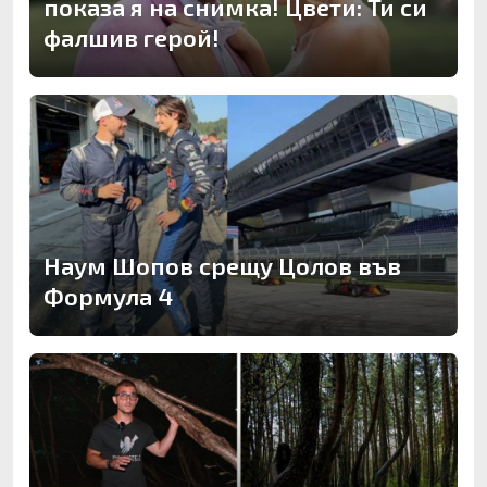
показа я на снимка! Цвети: Ти си
фалшив герой!
Наум Шопов срещу Цолов във
Формула 4