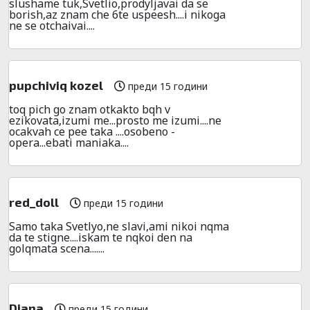
slushame tuk,Svetlio,prodyljavai da se
borish,az znam che 6te uspeesh....i nikoga
ne se otchaivai....
pupchiviq kozel
преди 15 години
toq pich go znam otkakto bqh v
ezikovata,izumi me...prosto me izumi....ne
ocakvah ce pee taka ....osobeno -
opera...ebati maniaka....
red_doll
преди 15 години
Samo taka Svetlyo,ne slavi,ami nikoi nqma
da te stigne....iskam te nqkoi den na
golqmata scena.......
Diana
преди 15 години