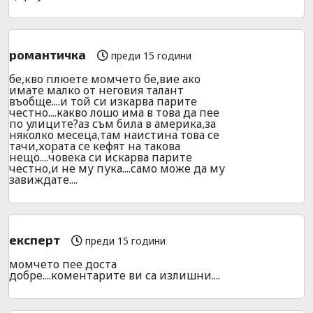
романтичка
преди 15 години
бе,кво плюете момчето бе,вие ако
имате малко от неговия талант
въобще....и той си изкарва парите
честно....какво лошо има в това да пее
по улиците?аз съм била в америка,за
няколко месеца,там наистина това се
тачи,хората се кефят на такова
нещо....човека си искарва парите
честно,и не му пука....само може да му
завиждате....
експерт
преди 15 години
момчето пее доста
добре....коментарите ви са излишни....