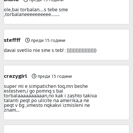
ole,bai torbalan.....s tebe sme
,torbalaneeeeeeeeee..........
steffff
преди 15 години
davai svetlio nie sme s teb! : ))))))))))))))))))))
crazygirl
преди 15 години
super mi e simpatichen toq,mn beshe
estestven,i go pomnq s bai
torbalaaaaaaaaaan,no kak i zashto takiva
talanti peqt po ulicite na amerika,a ne
peqt v bg ,vmesto nqkakvi izmisleni ne
znam....