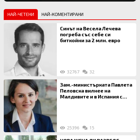
НАЙ-ЧЕТЕНИ
НАЙ-КОМЕНТИРАНИ
Синът на Весела Лечева
погреба със себе си
биткойни за 2 млн. евро
32767
32
Зам.-министърката Павлета
Пеловска вилнее на
Малдивите и в Испания с
богата любовница – брокер
на недвижими имоти
25396
15