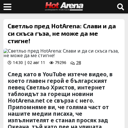
Светльо пред HotArena: Слави и да
си скъса гъза, не може да ме
стигне!
14:30 | 02 авг 11
79296
28
След като в YouTube изтече видео, в
което главен герой е българският
певец Светльо Христов, интернет
таблоидът за горещи новини
HotArena.net се свърза с него.
Припомняме ви, че голяма част от
нашите медии писаха, че
изпълнителят е станал просяк зад
Океана, тъй като пее на улицата.