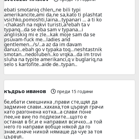
ebati smotaniq chlen,,ne bili typi
amerikancite,ami da,ne sa,kato ti plashtat
vsichko,pomoshti,laina....typanari .... a ti ko
-chakash na nqkvi turisti,a?ebah ta v
typanq....da se eba sam v typana....i
angliiskiq mi e zle....kak moje sam da se
psuvam-fuck me....ladies and
gentlemen..../s/...a az da im davam
danuci...ebah go v typaka toq....neshtastnik
smotan....nedoluben...ko vrqka....da im trovi
sluha na typite amerikanci,q v buglariq,na
selo s kartofite...aide de...typan...
къдрьо иванов
преди 15 години
бе,ебати смешника ,прави сте,щял да
задмине слави...хахаха,тоя цървул грачи
като разгонена котка....а слави поне
пее,не вие по подлезите....щото е
останал в бг,и е направил всичко....а той
него го направи вобще някой да го
знае,иначе никой нямаше да чуе за тоя
цървул..