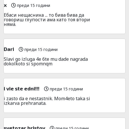
x
преди 15 години
Ебаси нещасника ... то бива бива да
говориш глупости ама като тоя втори
няма.
Dari
преди 15 години
Slavi go izluga 4e 6te mu dade nagrada
dokolkoto si spomnqm
i vie ste edni!!!
преди 15 години
i zasto da e nestastnik. Mom4eto taka si
izkarva prehranata.
svetozar hristov
преди 15 години