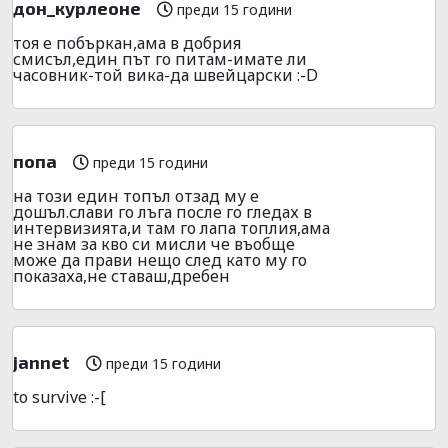
дон_курлеоне
преди 15 години
тоя е побъркан,ама в добрия
смисъл,един път го питам-имате ли
часовник-той вика-да швейцарски :-D
попа
преди 15 години
на този един топъл отзад му е
дошъл.слави го лъга после го гледах в
интервизията,и там го лапа топлия,ама
не знам за кво си мисли че въобще
може да прави нещо след като му го
показаха,не ставаш,дребен
jannet
преди 15 години
to survive :-[