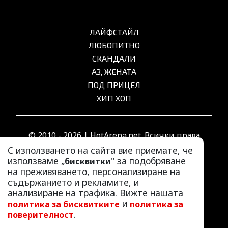
ЛАЙФСТАЙЛ
ЛЮБОПИТНО
СКАНДАЛИ
АЗ, ЖЕНАТА
ПОД ПРИЦЕЛ
ХИП ХОП
© 2010 - 2026 | HotArena.net. Всички права
запазени.
С използването на сайта вие приемате, че
използваме „
" за подобряване
бисквитки
на преживяването, персонализиране на
РЕКЛАМА
съдържанието и рекламите, и
КОНТАКТИ
анализиране на трафика. Вижте нашата
и
политика за бисквитките
политика за
ОБЩИ УСЛОВИЯ
.
поверителност
ПОЛИТИКА ЗА ПОВЕРИТЕЛНОСТ