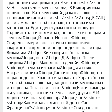
сравнение с американците?</strong><br /> <br
/> Не само (<em>смее се</em>). В България има
невежество. Като чуя някой да казва колко са
тъпи американците, и...<br /> <br /> &nbsp;В САЩ
излизам да пея в събота, защото тогава има
много хора. Един ден чувам познати звуци.
Първият път ги подминах, но после се връщам и
слушам &bdquo;Йовано, Йованке&ldquo;.
Свиреше американска група с виолончело,
кларинет, акордеон и нещо подобно на китара.
Викам им: &bdquo;Вие свирите българска
музика&ldquo; и те: &bdquo;Да&ldquo;. После
свириха &bdquo;Македонско девойче&ldquo; и
&bdquo;Ако умра ил загина&ldquo;, а аз пях.
Накрая свириха &bdquo;Ганкино хоро&ldquo;, но
неравноделно. Хванах се за главата! Хората бързо
се насъбраха около нас, защото тази музика им е
интересна. Тогава си казах: &bdquo;Как искаме да
ни уважават, като ние не уважаме другите?! И
дори не си знаем фолклора.&ldquo;<br /> <br />
<strong>Как минава един твой ден в Сан
Франциско?</strong><br /> <br /> Спя до късно,