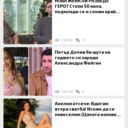
НОВА ЖЕНА ЛИ РАЗВЕДЕ
ГЕРО? Стопи 50 кила,
подмлади се и сложи край
на 20-годишен брак
19418
17
Петър Дочев би шута на
гаджето си заради
Александра Фейгин
16744
3
Анелия отсече: Вдигам
втора сватба! Искам да се
повеселим (Цялата изповед
ТУК)