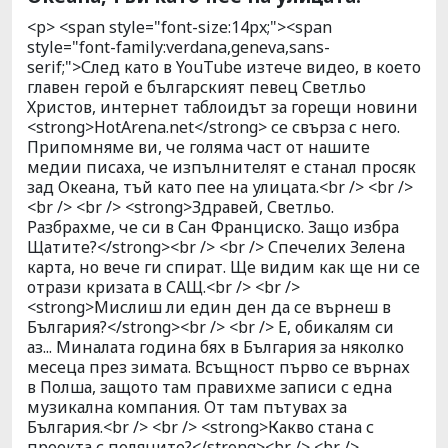
<p> <span style="font-size:14px;"><span
style="font-family:verdana,geneva,sans-
serif;">След като в YouTube изтече видео, в което
главен герой е българският певец Светльо
Христов, интернет таблоидът за горещи новини
<strong>HotArena.net</strong> се свърза с него.
Припомняме ви, че голяма част от нашите
медии писаха, че изпълнителят е станал просяк
зад Океана, тъй като пее на улицата.<br /> <br />
<br /> <br /> <strong>Здравей, Светльо.
Разбрахме, че си в Сан Франциско. Защо избра
Щатите?</strong><br /> <br /> Спечелих Зелена
карта, но вече ги спират. Ще видим как ще ни се
отрази кризата в САЩ.<br /> <br />
<strong>Мислиш ли един ден да се върнеш в
България?</strong><br /> <br /> Е, обикалям си
аз... Миналата година бях в България за няколко
месеца през зимата. Всъщност първо се върнах
в Полша, защото там правихме записи с една
музикална компания. От там пътувах за
България.<br /> <br /> <strong>Какво стана с
проекта с поляците?</strong><br /> <br />