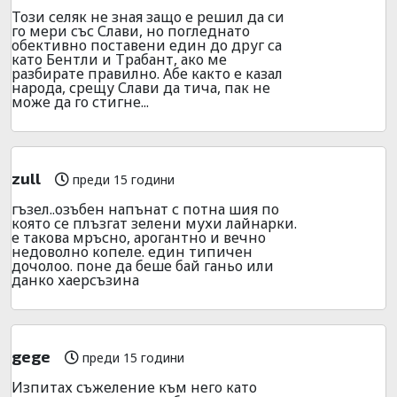
Този селяк не зная защо е решил да си
го мери със Слави, но погледнато
обективно поставени един до друг са
като Бентли и Трабант, ако ме
разбирате правилно. Абе както е казал
народа, срещу Слави да тича, пак не
може да го стигне...
zull
преди 15 години
гъзел..озъбен напънат с потна шия по
която се плъзгат зелени мухи лайнарки.
е такова мръсно, арогантно и вечно
недоволно копеле. един типичен
дочолоо. поне да беше бай ганьо или
данко хаерсъзина
gege
преди 15 години
Изпитах съжеление към него като