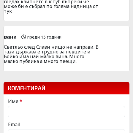
гледах клипчето в ютуб въпреки че
може би е събрал по голяма надница от
тук
вани
преди 15 години
Светльо след Слави нищо не направи. В
тази държава е трудно за певците и
Бойко има най малко вина. Много
малко публика а много пеещи.
КОМЕНТИРАЙ
Име
*
Email