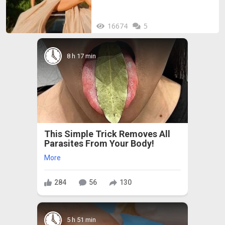
16674
5
8 h 17 min
This Simple Trick Removes All
Parasites From Your Body!
More
284
56
130
5 h 51 min