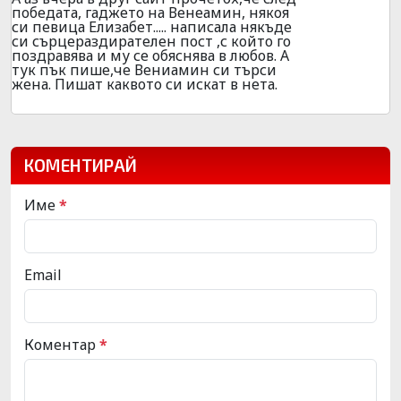
победата, гаджето на Венеамин, някоя
си певица Елизабет..... написала някъде
си сърцераздирателен пост ,с който го
поздравява и му се обяснява в любов. А
тук пък пише,че Вениамин си търси
жена. Пишат каквото си искат в нета.
КОМЕНТИРАЙ
Име
*
Email
Коментар
*