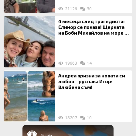
21126
30
4 месеца след трагедията:
Елинор се показа! Щерката
на Боби Михайлов на море с
майка си
19663
14
Андреа призна за новата си
любов – руснака Игор:
Влюбена съм!
18207
10
54 min