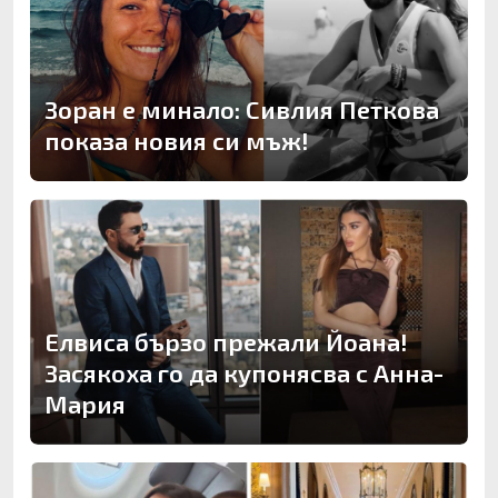
Зоран е минало: Сивлия Петкова
показа новия си мъж!
Елвиса бързо прежали Йоана!
Засякоха го да купонясва с Анна-
Мария