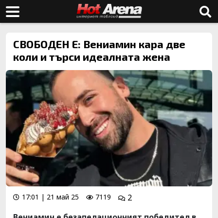
СВОБОДЕН Е: Вениамин кара две
коли и търси идеалната жена
17:01 | 21 май 25
7119
2
Вениамин е безапелационният победител в