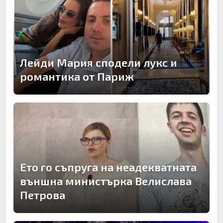
Лейди Мария сподели лукс и
романтика от Париж
Ето го съпруга на неадекватната
външна министърка Велислава
Петрова