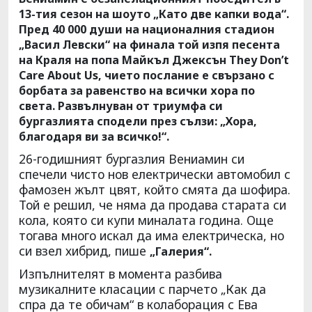
13-тия сезон на шоуто „Като две капки вода“.
Пред 40 000 души на националния стадион
„Васил Левски“ на финала той изпя песента
на Краля на попа Майкъл Джексън They Don’t
Care About Us, чието послание е свързано с
борбата за равенство на всички хора по
света. Развълнуван от триумфа си
бургазлията сподели през сълзи: „Хора,
благодаря ви за всичко!“.
26-годишният бургазлия Вениамин си
спечели чисто нов електрически автомобил с
фамозен жълт цвят, който смята да шофира.
Той е решил, че няма да продава старата си
кола, която си купи миналата година. Още
тогава много искал да има електрическа, но
си взел хибрид, пише
„Галерия“.
Изпълнителят в момента разбива
музикалните класации с парчето „Как да
спра да те обичам“ в колаборация с Ева