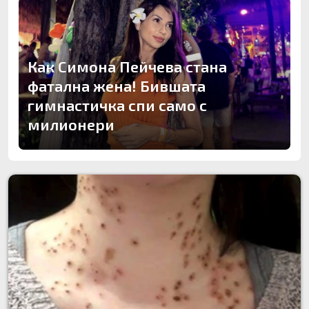
Как Симона Пейчева стана
фатална жена! Бившата
гимнастичка спи само с
милионери