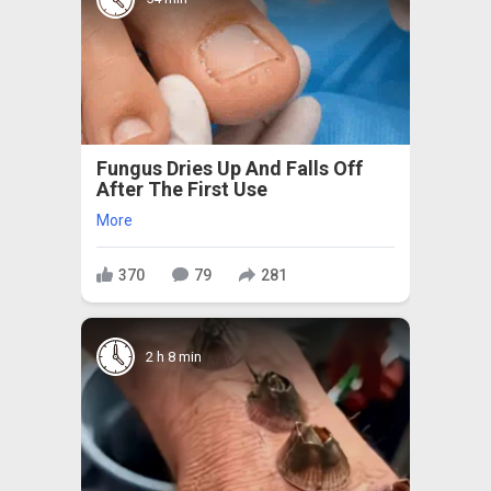
Fungus Dries Up And Falls Off
After The First Use
More
370
79
281
2 h 8 min