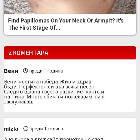
Find Papillomas On Your Neck Or Armpit? It's
The First Stage Of...
2 КОМЕНТАРА
Вени
преди 1 година
Вени-честита победа. Жив и здрав
бъди. Перфектен си във всяка песен.
Следя отдавна твоето развитие -както и
на Тино. Много обич ти пожелавам-ти я
заслужаваш.
mizia
преди 1 година
А аз вчера в друг сайт прочетох,че след