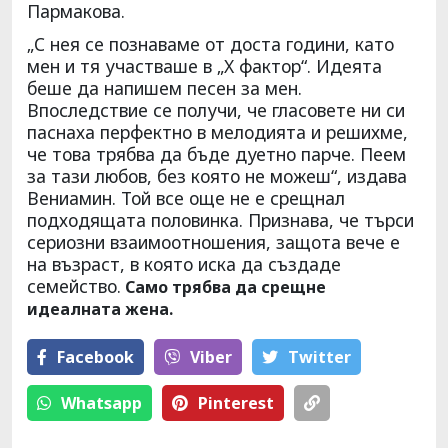
Пармакова.
„С нея се познаваме от доста години, като
мен и тя участваше в „X фактор“. Идеята
беше да напишем песен за мен.
Впоследствие се получи, че гласовете ни си
паснаха перфектно в мелодията и решихме,
че това трябва да бъде дуетно парче. Пеем
за тази любов, без която не можеш“, издава
Вениамин. Той все още не е срещнал
подходящата половинка. Признава, че търси
сериозни взаимоотношения, защота вече е
на възраст, в която иска да създаде
семейство.
Само трябва да срещне
идеалната жена.
Facebook
Viber
Тwitter
Whatsapp
Pinterest