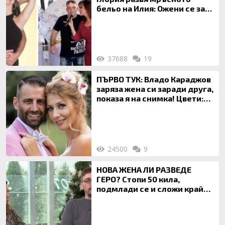
бельо на Илия: Ожени се за
120 кг жена, заряза Симона,
за да гледа чуждо дете!
37688
19
ПЪРВО ТУК: Владо Караджов
заряза жена си заради друга,
показа я на снимка! Цвети:
Ти си фалшив герой!
24500
9
НОВА ЖЕНА ЛИ РАЗВЕДЕ
ГЕРО? Стопи 50 кила,
подмлади се и сложи край
на 20-годишен брак