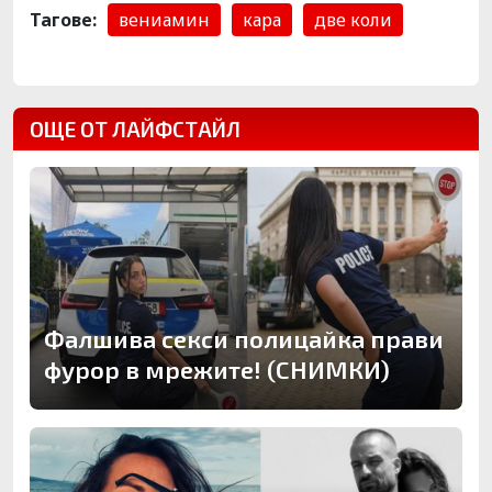
Тагове:
вениамин
кара
две коли
ОЩЕ ОТ ЛАЙФСТАЙЛ
Фалшива секси полицайка прави
фурор в мрежите! (СНИМКИ)