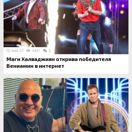
май 20
4431
0
Маги Халваджиян открива победителя
Вениамин в интернет