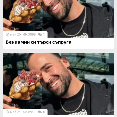
май 26
3899
1
Вениамин си търси съпруга
май 25
8953
0