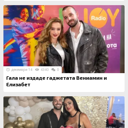
декември 14
4340
0
Гала не издаде гаджетата Вениамин и
Елизабет