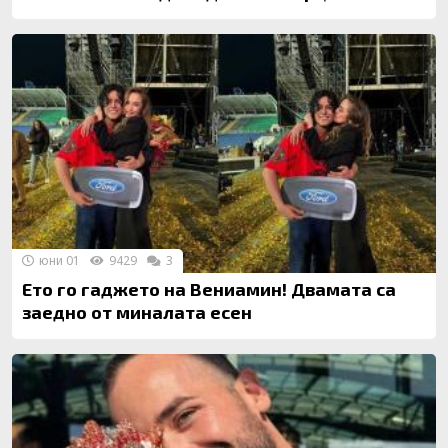
юни 01
9429
3
Ето го гаджето на Вениамин! Двамата са
заедно от миналата есен