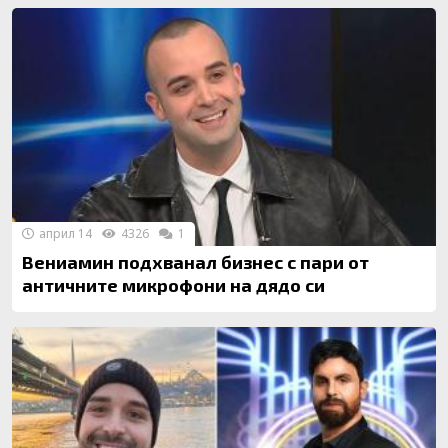
април 14
4326
1
Вениамин подхванал бизнес с пари от
античните микрофони на дядо си