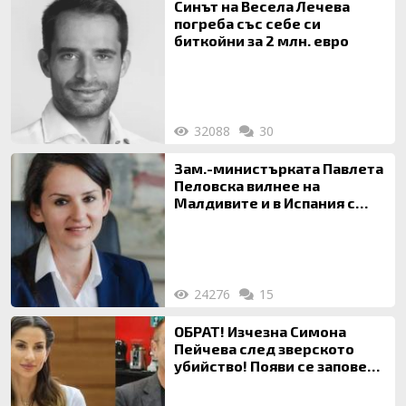
Синът на Весела Лечева
погреба със себе си
биткойни за 2 млн. евро
32088
30
Зам.-министърката Павлета
Пеловска вилнее на
Малдивите и в Испания с
богата любовница – брокер
на недвижими имоти
24276
15
ОБРАТ! Изчезна Симона
Пейчева след зверското
убийство! Появи се заповед
за локализирането й