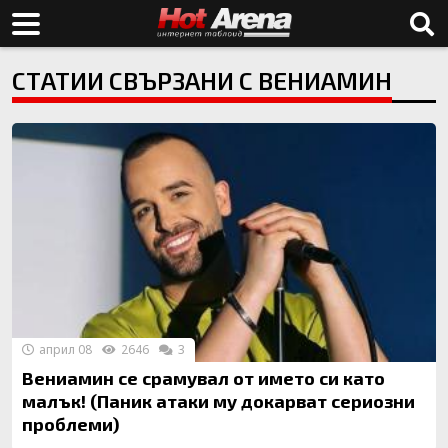
СТАТИИ СВЪРЗАНИ С ВЕНИАМИН
април 08
2646
3
Вениамин се срамувал от името си като
малък! (Паник атаки му докарват сериозни
проблеми)