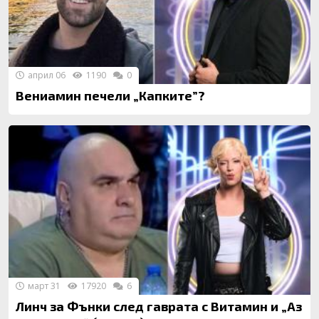
април 06
1190
0
Вениамин печели „Капките”?
март 31
17920
6
Линч за Фънки след гаврата с Витамин и „Аз