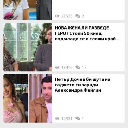
21630
2
НОВА ЖЕНА ЛИ РАЗВЕДЕ
ГЕРО? Стопи 50 кила,
подмлади се и сложи край
на 20-годишен брак
18410
17
Петър Дочев би шута на
гаджето си заради
Александра Фейгин
16331
1