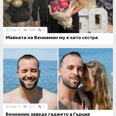
юли 13
5089
0
Майката на Вениамин му е като сестра
юни 15
2212
2
Вениамин заведе гаджето в Гърция