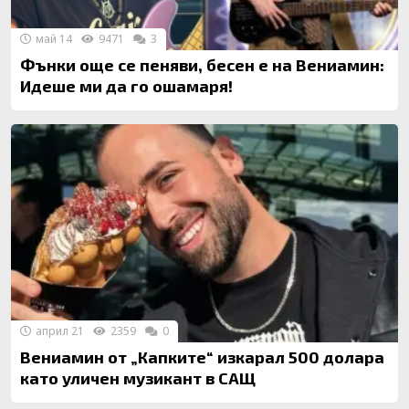
май 14
9471
3
Фънки още се пеняви, бесен е на Вениамин:
Идеше ми да го ошамаря!
април 21
2359
0
Вениамин от „Капките“ изкарал 500 долара
като уличен музикант в САЩ