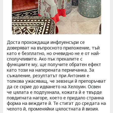
Доста прохождащи инфлуенсъри се
доверяват на въпросното приложение, тъй
като е безплатно, но очевидно не е от най-
сполучливите. Ако пък прекалите с
функциите му, ще получите обратен ефект
като този на наперената перничанка. За
съжаление, резултатът при Антония е
толкова ужасяващ, че зевзеци й препоръчват
да се скрие до идването на Хелоуин. Освен
че цялата е подпухнала, кожата й е твърде
повдигната нагоре, което е придало странна
форма на веждите й. Те стигат до средата на
челото й, променяйки цялостната й визия.