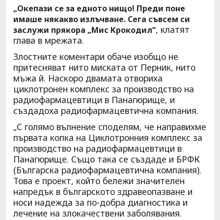
„Окепази се за едното нищо! Преди поне
имаше някакво излъчване. Сега съвсем си
, клатят
заслужи прякора „Мис Крокодил“
глава в мрежата.
Злостните коментари обаче изобщо не
притесняват нито миската от Перник, нито
мъжа й. Наскоро двамата отвориха
циклотронен комплекс за производство на
радиофармацевтици в Панагюрище, и
създадоха радиофармацевтична компания.
„С голямо вълнение споделям, че направихме
първата копка на Циклотронния комплекс за
производство на радиофармацевтици в
Панагюрище. Също така се създаде и БРФК
(Българска радиофармацевтична компания).
Това е проект, който бележи значителен
напредък в българското здравеопазване и
носи надежда за по-добра диагностика и
лечение на злокачествени заболявания.