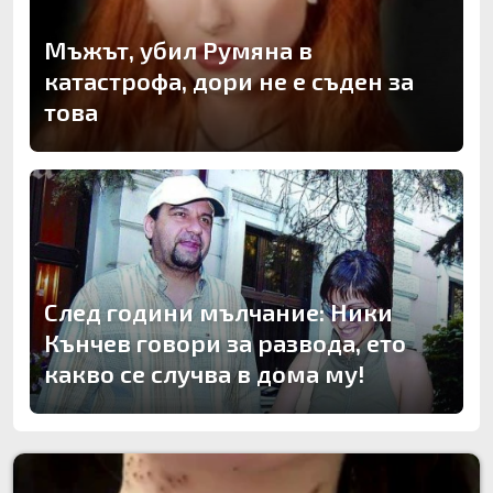
Мъжът, убил Румяна в
катастрофа, дори не е съден за
това
След години мълчание: Ники
Кънчев говори за развода, ето
какво се случва в дома му!