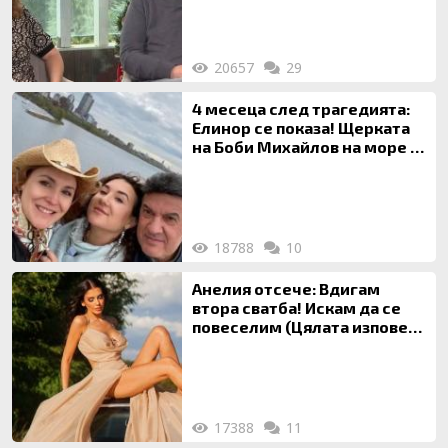
20657
29
4 месеца след трагедията:
Елинор се показа! Щерката
на Боби Михайлов на море с
майка си
18788
10
Анелия отсече: Вдигам
втора сватба! Искам да се
повеселим (Цялата изповед
ТУК)
17388
11