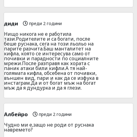
диди
преди 2 години
Нищо никога не е работила
тази.Родителите и са богати, после
беше руснака, сега на този льольо на
парите разчита.Баш манталитет на
кифла, която се интересува само от
почивки и парадности по социалните
мрежи.После разправя как хората с
паник атаки били кифли.А тя най-
голямата кифла, обсебена от почивки,
външен вид, пари и как да се изфука в
инстаграм.Да и от богат мъж на богат
мъж да я дундурка и да я глези.
Албейро
преди 2 години
Чудно ми е,защо не роди от руснака
навремето?