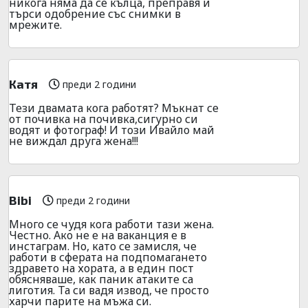
никога няма да се кълца, преправя и
търси одобрение със снимки в
мрежите.
Катя
преди 2 години
Тези двамата кога работят? Мъкнат се
от почивка на почивка,сигурно си
водят и фотограф! И този Ивайло май
не виждал друга жена!!!
Bibi
преди 2 години
Много се чудя кога работи тази жена.
Честно. Ако не е на ваканция е в
инстаграм. Но, като се замисля, че
работи в сферата на подпомагането
здравето на хората, а в един пост
обясняваше, как паник атаките са
лиготия. Та си вадя извод, че просто
харчи парите на мъжа си.