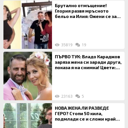
Брутално отмъщение!
Глория развя мръсното
бельо на Илия: Ожени се за
120 кг жена, заряза Симона,
за да гледа чуждо дете!
35819
19
ПЪРВО ТУК: Владо Караджов
заряза жена си заради друга,
показа я на снимка! Цвети:
Ти си фалшив герой!
23163
5
НОВА ЖЕНА ЛИ РАЗВЕДЕ
ГЕРО? Стопи 50 кила,
подмлади се и сложи край
на 20-годишен брак