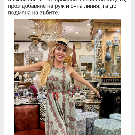
през добавяне на руж и очна линия, та до
подмяна на зъбите.