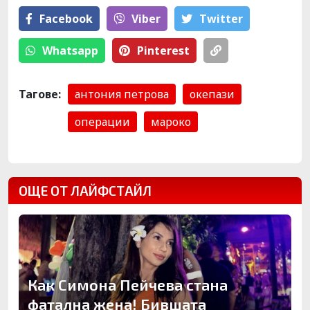
Facebook
Viber
Тwitter
Whatsapp
Pinterest
Тагове:
антония петрова
окепази
операции
мароко
ОЩЕ ОТ ЛАЙФСТАЙЛ
Как Симона Пейчева стана
фатална жена! Бившата