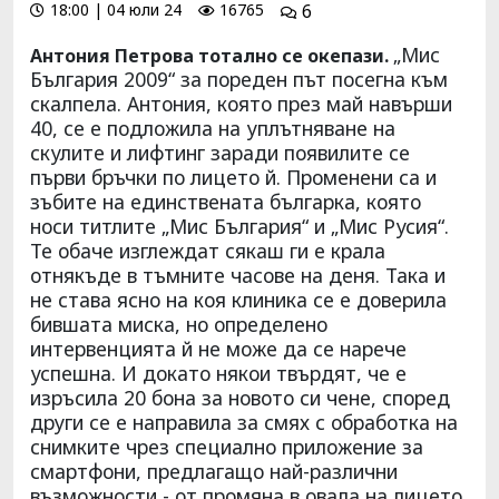
18:00 | 04 юли 24
16765
6
„Мис
Антония Петрова тотално се oкепази.
България 2009“ за пореден път посегна към
скалпела. Антония, която през май навърши
40, се е подложила на уплътняване на
скулите и лифтинг заради появилите се
първи бръчки по лицето й. Променени са и
зъбите на единствената българка, която
носи титлите „Мис България“ и „Мис Русия“.
Те обаче изглеждат сякаш ги е крала
отнякъде в тъмните часове на деня. Така и
не става ясно на коя клиника се е доверила
бившата миска, но определено
интервенцията й не може да се нарече
успешна. И докато някои твърдят, че е
изръсила 20 бона за новото си чене, според
други се е направила за смях с обработка на
снимките чрез специално приложение за
смартфони, предлагащо най-различни
възможности - от промяна в овала на лицето,