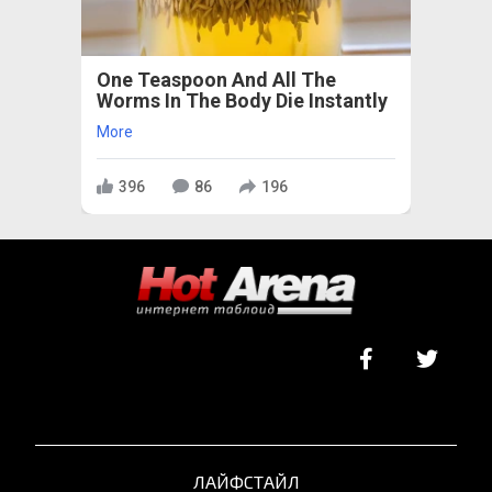
One Teaspoon And All The
Worms In The Body Die Instantly
More
396
86
196
ЛАЙФСТАЙЛ