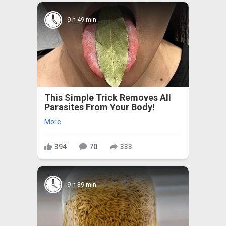
9 h 49 min
This Simple Trick Removes All
Parasites From Your Body!
More
394
70
333
9 h 39 min