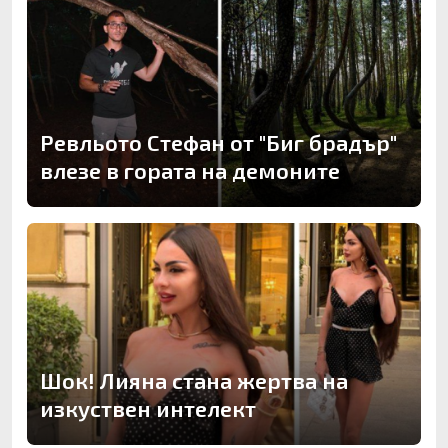
Ревльото Стефан от "Биг брадър"
влезе в гората на демоните
Шок! Лияна стана жертва на
изкуствен интелект