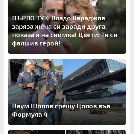
ПЪРВО ТУК: Владо Караджов
заряза жена си заради друга,
показа я на снимка! Цвети: Ти си
фалшив герой!
Наум Шопов срещу Цолов във
Формула 4