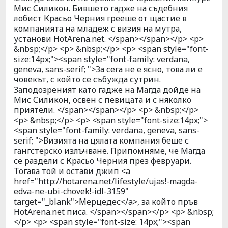
Мис Силикон. Бившето гадже на съдебния
лобист Красьо Черния грееше от щастие в
компанията на младеж с визия на мутра,
установи HotArena.net. </span></span></p> <p>
&nbsp;</p> <p> &nbsp;</p> <p> <span style="font-
size:14px;"><span style="font-family: verdana,
geneva, sans-serif; ">За сега не е ясно, това ли е
човекът, с който се събужда сутрин.
Заподозреният като гадже на Магда дойде на
Мис Силикон, освен с певицата и с няколко
приятели. </span></span></p> <p> &nbsp;</p>
<p> &nbsp;</p> <p> <span style="font-size:14px;">
<span style="font-family: verdana, geneva, sans-
serif; ">Визията на цялата компания беше с
гангстерско излъчване. Припомняме, че Магда
се раздели с Красьо Черния през февруари.
Тогава той и остави джип <a
href="http://hotarena.net/lifestyle/ujas!-magda-
edva-ne-ubi-chovek!-idl-3159"
target="_blank">Мерцедес</a>, за който пръв
HotArena.net писа. </span></span></p> <p> &nbsp;
</p> <p> <span style="font-size: 14px;"><span