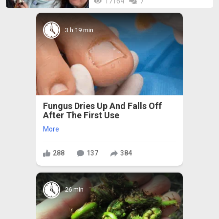
17164
7
3 h 19 min
Fungus Dries Up And Falls Off
After The First Use
More
288
137
384
26 min