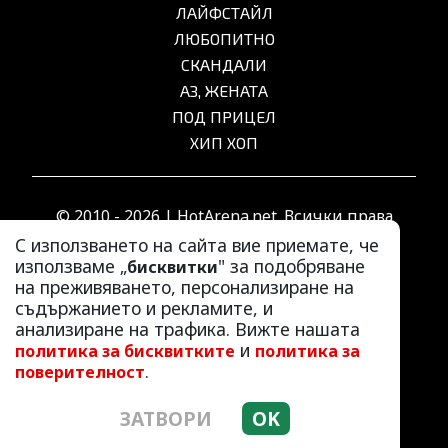
ЛАЙФСТАЙЛ
ЛЮБОПИТНО
СКАНДАЛИ
АЗ, ЖЕНАТА
ПОД ПРИЦЕЛ
ХИП ХОП
© 2010 - 2026 | HotArena.net. Всички права
запазени.
С използването на сайта вие приемате, че
използваме „
" за подобряване
бисквитки
на преживяването, персонализиране на
РЕКЛАМА
съдържанието и рекламите, и
КОНТАКТИ
анализиране на трафика. Вижте нашата
и
политика за бисквитките
политика за
ОБЩИ УСЛОВИЯ
.
поверителност
ПОЛИТИКА ЗА ПОВЕРИТЕЛНОСТ
ПОЛИТИКА ЗА БИСКВИТКИТЕ
ЗАТВОРИ
OK