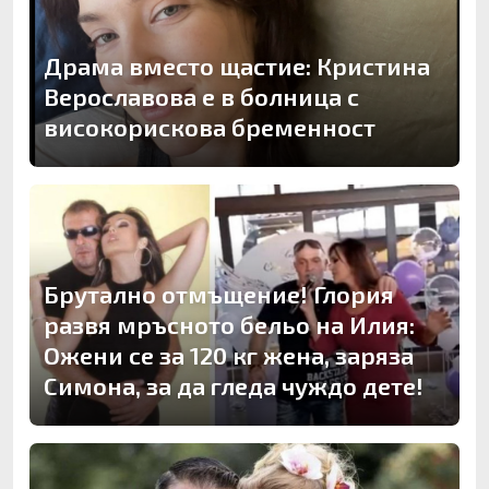
Драма вместо щастие: Кристина
Верославова е в болница с
високорискова бременност
Брутално отмъщение! Глория
развя мръсното бельо на Илия:
Ожени се за 120 кг жена, заряза
Симона, за да гледа чуждо дете!