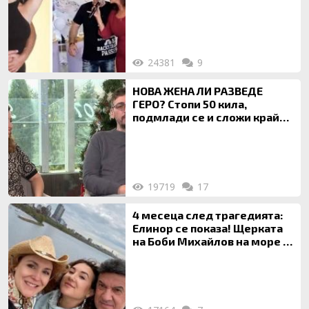
120 кг жена, заряза Симона,
за да гледа чуждо дете!
24381
9
НОВА ЖЕНА ЛИ РАЗВЕДЕ
ГЕРО? Стопи 50 кила,
подмлади се и сложи край
на 20-годишен брак
19719
17
4 месеца след трагедията:
Елинор се показа! Щерката
на Боби Михайлов на море с
майка си