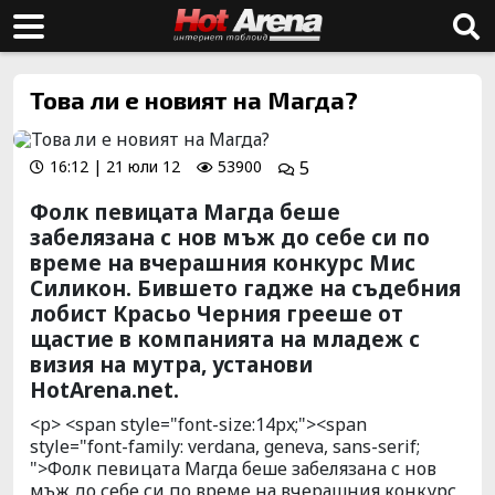
Това ли е новият на Магда?
16:12 | 21 юли 12
53900
5
Фолк певицата Магда беше
забелязана с нов мъж до себе си по
време на вчерашния конкурс Мис
Силикон. Бившето гадже на съдебния
лобист Красьо Черния грееше от
щастие в компанията на младеж с
визия на мутра, установи
HotArena.net.
<p> <span style="font-size:14px;"><span
style="font-family: verdana, geneva, sans-serif;
">Фолк певицата Магда беше забелязана с нов
мъж до себе си по време на вчерашния конкурс