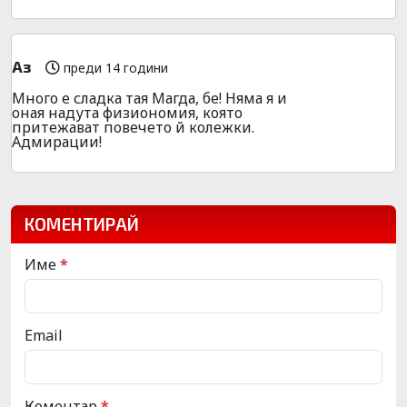
Аз
преди 14 години
Много е сладка тая Магда, бе! Няма я и
оная надута физиономия, която
притежават повечето й колежки.
Адмирации!
КОМЕНТИРАЙ
Име
*
Email
Коментар
*