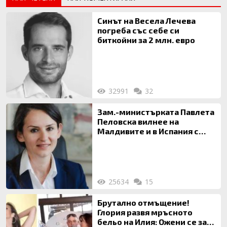
Синът на Весела Лечева
погреба със себе си
биткойни за 2 млн. евро
32991
32
Зам.-министърката Павлета
Пеловска вилнее на
Малдивите и в Испания с
богата любовница – брокер
на недвижими имоти
25634
15
Брутално отмъщение!
Глория развя мръсното
бельо на Илия: Ожени се за