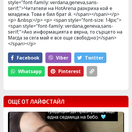
style="font-family: verdana,geneva,sans-
serif;">Читатели на HotArena разкриха кой е
младежа. Това е бил брат й. </span></span></p>
<p> &nbsp;</p> <p> <span style="font-size: 14px;">
<span style="font-family: verdana,geneva,sans-
serif;">Ако информацията е вярна, то сърцето на
Магда за сега май е все още свободно:)</span>
</span></p>
Facebook
Viber
Тwitter
Whatsapp
Pinterest
ОЩЕ ОТ ЛАЙФСТАЙЛ