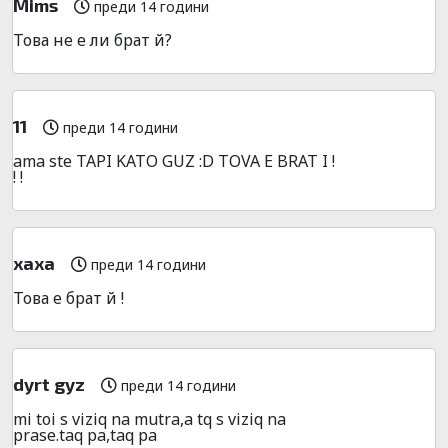
Mims
преди 14 години
Това не е ли брат й?
11
преди 14 години
ama ste TAPI KATO GUZ :D TOVA E BRAT I !
! !
xaxa
преди 14 години
Това е брат й !
dyrt gyz
преди 14 години
mi toi s viziq na mutra,a tq s viziq na
prase.taq pa,taq pa