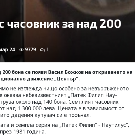
с часовник за над 200
 мар 24
9779
1
 200 бона се появи Васил Божков на откриването на
ационално движение „Център".
димо не изглежда нищо особено за невъоръженото
 се оказва небезизвестният „Патек Филип Нау-
струва около над 140 бона. Семплият часовник
т над 1 300 000 лева. Цената е в зависимост от
оито дадения купувач си е поръчал.
ата и семпла серия на „Патек Филип“ - Наутилус“,
през 1981 година.