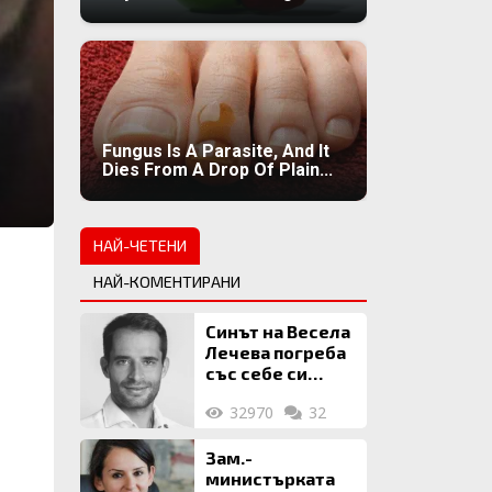
Fungus Is A Parasite, And It
Dies From A Drop Of Plain...
НАЙ-ЧЕТЕНИ
НАЙ-КОМЕНТИРАНИ
Синът на Весела
Лечева погреба
със себе си
биткойни за 2
32970
32
млн. евро
Зам.-
министърката