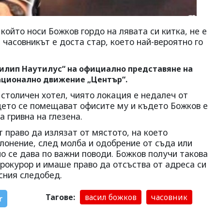
който носи Божков гордо на лявата си китка, не е
че часовникът е доста стар, което най-вероятно го
Филип Наутилус“ на официално представяне на
ационално движение „Център“.
 столичен хотел, чиято локация е недалеч от
ъдето се помещават офисите му и където Божков е
 гривна на глезена.
 право да излязат от мястото, на което
лонение, след молба и одобрение от съда или
о се дава по важни поводи. Божков получи такова
окурор и имаше право да отсъства от адреса си
ъсния следобед.
Тагове:
васил божков
часовник
r