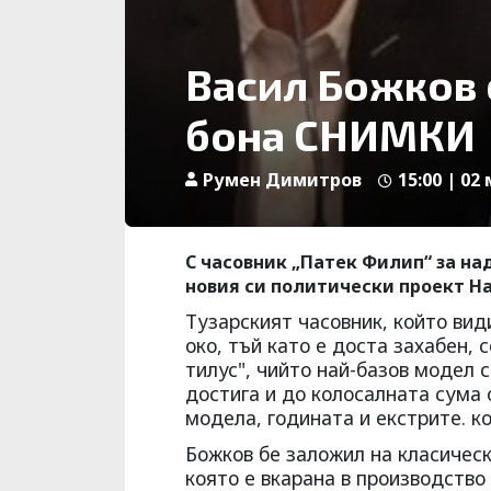
Васил Божков 
бона СНИМКИ
Румен Димитров
15:00 | 02
С часовник „Патек Филип“ за над
новия си политически проект Н
Тузарският часовник, който ви
око, тъй като е доста захабен,
тилус", чийто най-базов модел 
достига и до колосалната сума о
модела, годината и екстрите. к
Божков бе заложил на класическ
която е вкарана в производство 