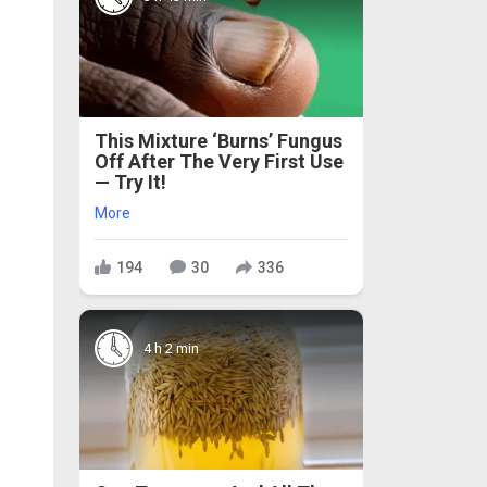
This Mixture ‘Burns’ Fungus
Off After The Very First Use
— Try It!
More
194
30
336
4 h 2 min