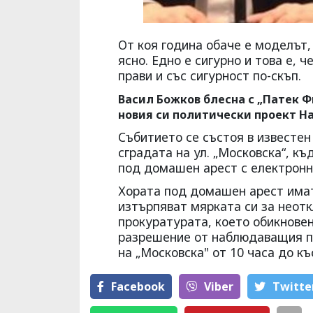
От коя година обаче е моделът, 
ясно. Едно е сигурно и това е, 
прави и със сигурност по-скъп.
Васил Божков блесна с „Патек 
новия си политически проект Н
Събитието се състоя в известен
сградата на ул. „Московска“, к
под домашен арест с електронна
Хората под домашен арест имат
изтърпяват мярката си за неотк
прокуратурата, което обикновен
разрешение от наблюдаващия пр
на „Московска" от 10 часа до к
Facebook
Viber
Тwitte