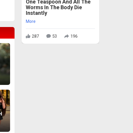
One Teaspoon And All The
Worms In The Body Die
Instantly
More
287
53
196
и
н