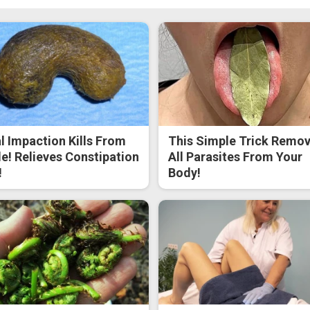
l Impaction Kills From
This Simple Trick Remo
de! Relieves Constipation
All Parasites From Your
!
Body!