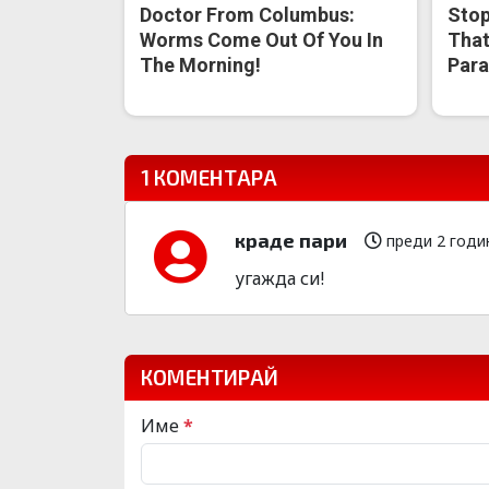
Doctor From Columbus:
Stop
Worms Come Out Of You In
That
The Morning!
Para
1 КОМЕНТАРА
краде пари
преди 2 годи
угажда си!
КОМЕНТИРАЙ
Име
*