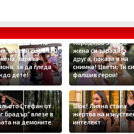
утално отмъщение!
ория развя
ПЪРВО ТУК: Владо
ъсното бельо на
Караджов заряза
ия: Ожени се за 120
жена си заради
 жена, заряза
друга, показа я на
мона, за да гледа
снимка! Цвети: Ти с
ждо дете!
фалшив герой!
вльото Стефан от
Шок! Лияна стана
иг брадър" влезе в
жертва на изкустве
рата на демоните
интелект