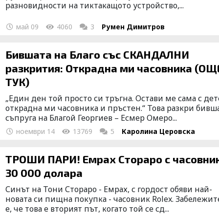
разновидности на тиктакащото устройство,...
май 09
4060
3
Румен Димитров
Бившата на Благо със СКАНДАЛНИ
разкрития: Открадна ми часовника (ОЩ
ТУК)
„Един ден той просто си тръгна. Остави ме сама с дет
открадна ми часовника и пръстен.“ Това разкри бивш
съпруга на Благой Георгиев – Есмер Омеро...
ноември 14
13769
5
Каролина Церовска
ТРОШИ ПАРИ! Емрах Стораро с часовник
30 000 долара
Синът на Тони Стораро - Емрах, с гордост обяви най-
новата си пищна покупка - часовник Rolex. Забележи
е, че това е вторият път, когато той се сд...