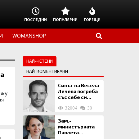
ПОСЛЕДНИ
ПОПУЛЯРНИ
ГОРЕЩИ
И
WOMANSHOP
НАЙ-ЧЕТЕНИ
НАЙ-КОМЕНТИРАНИ
Синът на Весела
Лечева погреба
ижу
със себе си
ия
биткойни за 2
32004
30
млн. евро
Зам.-
министърката
Павлета
а
Пеловска