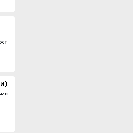
ост
КИ)
 Ами