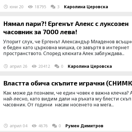
юни 20
18795
3
Каролина Церовска
Нямал пари?! Ергенът Алекс с луксозен
часовник за 7000 лева!
Упорит слух, че Ергенът Александър Младенов всъщн
е беден като църковна мишка, се завъртя в интернет
пространството. Според клюката Алек заблуждава...
април 26
20412
0
Каролина Церовска
Властта обича скъпите играчки (СНИМ
Как може да познаем, че един човек е важна клечка?
най-лесно, като видим дали на ръката му блести скъп
часовник. От години насам носенето на мега...
април 04
4676
0
Румен Димитров