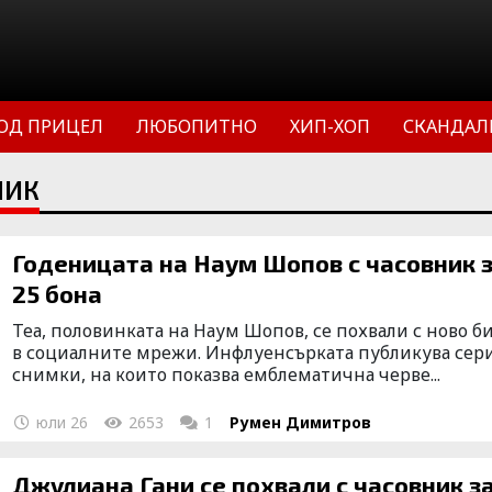
ОД ПРИЦЕЛ
ЛЮБОПИТНО
ХИП-ХОП
СКАНДАЛ
НИК
Годеницата на Наум Шопов с часовник за
25 бона
Теа, половинката на Наум Шопов, се похвали с ново б
в социалните мрежи. Инфлуенсърката публикува сер
снимки, на които показва емблематична черве...
юли 26
2653
1
Румен Димитров
Джулиана Гани се похвали с часовник з