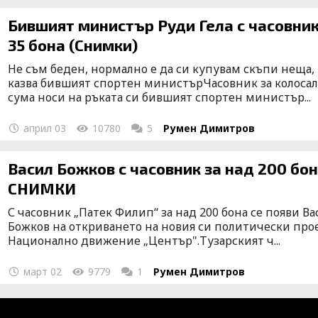
Бившият министър Руди Гела с часовник
35 бона (Снимки)
Не съм беден, нормално е да си купувам скъпи неща,
казва бившият спортен министърЧасовник за колоса
сума носи на ръката си бившият спортен министър...
април 03
10780
5
Румен Димитров
Васил Божков с часовник за над 200 бо
СНИМКИ
С часовник „Патек Филип“ за над 200 бона се появи Ва
Божков на откриването на новия си политически про
Национално движение „Център".Тузарският ч...
март 02
9779
1
Румен Димитров