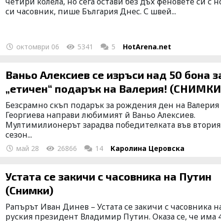
четири колела, но сега остави без дъх феновете си с 
си часовник, пише България Днес. С швей...
октомври 06
5341
5
HotArena.net
Ваньо Алексиев се изръси над 50 бона з
„етичен“ подарък на Валерия! (СНИМКИ
Безсрамно скъп подарък за рождения ден на Валерия
Георгиева направи любимият й Ваньо Алексиев.
Мултимилионерът зарадва победителката във втория
сезон...
май 28
26866
14
Каролина Церовска
Устата се закичи с часовника на Путин
(Снимки)
Рапърът Иван Динев – Устата се закичи с часовника н
руския президент Владимир Путин. Оказа се, че има 