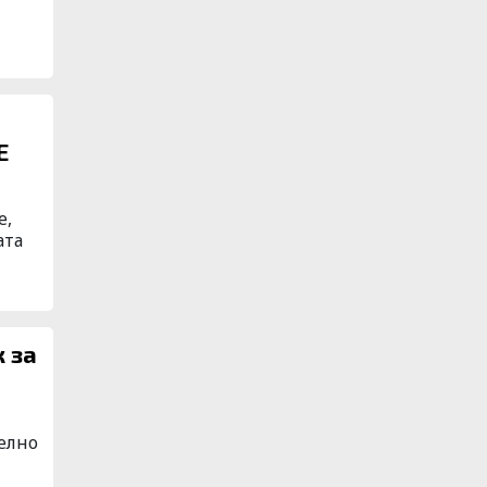
Е
е,
ата
 за
телно