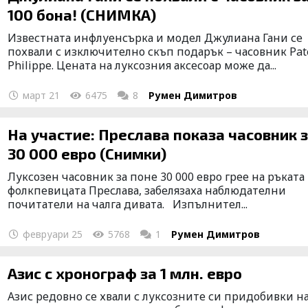
100 бона! (СНИМКА)
Известната инфлуенсърка и модел Джулиана Гани се
похвали с изключително скъп подарък – часовник Pat
Philippe. Цената на луксозния аксесоар може да...
март 21
6475
8
Румен Димитров
На участие: Преслава показа часовник 
30 000 евро (Снимки)
Луксозен часовник за поне 30 000 евро грее на ръката
фолкпевицата Преслава, забелязаха наблюдателни
почитатели на чалга дивата. Изпълнител...
февруари 25
5768
1
Румен Димитров
Азис с хронограф за 1 млн. евро
Азис редовно се хвали с луксозните си придобивки н