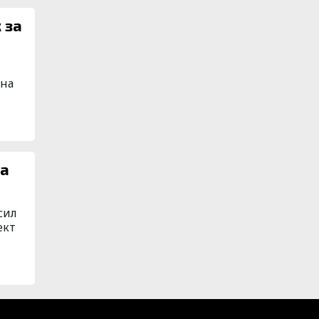
 за
лна
на
сил
ект