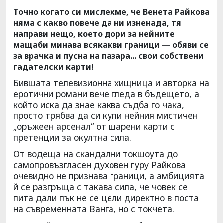
Точно когато си мислехме, че Венета Райкова
няма с какво повече да ни изненада, тя
направи нещо, което дори за нейните
мащаби минава всякакви граници — обяви се
за врачка и пусна на пазара... свои собствени
гадателски карти!
Бившата телевизионна хищница и авторка на
еротични романи вече гледа в бъдещето, а
който иска да знае каква съдба го чака,
просто трябва да си купи нейния мистичен
„оръжеен арсенал“ от шарени карти с
претенции за окултна сила.
От водеща на скандални токшоута до
самопровъзгласен духовен гуру Райкова
очевидно не признава граници, а амбицията
й се разгръща с такава сила, че човек се
пита дали пък не се цели директно в поста
на съвременната Ванга, но с токчета.