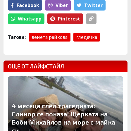
Facebook
Viber
Тwitter
Whatsapp
Pinterest
Тагове:
венета райкова
гледачка
ОЩЕ ОТ ЛАЙФСТАЙЛ
4 месеца след трагедията:
Елинор се показа! Щерката на
Боби Михайлов на море с майка
си