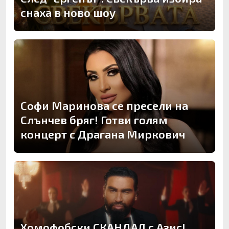
снаха в ново шоу
Софи Маринова се пресели на
Слънчев бряг! Готви голям
концерт с Драгана Миркович
Хомофобски СКАНДАЛ с Азис!