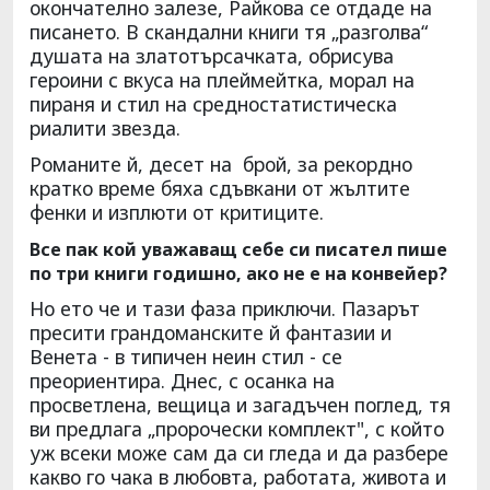
окончателно залезе, Райкова се отдаде на
писането. В скандални книги тя „разголва“
душата на златотърсачката, обрисува
героини с вкуса на плеймейтка, морал на
пираня и стил на средностатистическа
риалити звезда.
Романите й, десет на брой, за рекордно
кратко време бяха сдъвкани от жълтите
фенки и изплюти от критиците.
Все пак кой уважаващ себе си писател пише
по три книги годишно, ако не е на конвейер?
Но ето че и тази фаза приключи. Пазарът
пресити грандоманските й фантазии и
Венета - в типичен неин стил - се
преориентира. Днес, с осанка на
просветлена, вещица и загадъчен поглед, тя
ви предлага „пророчески комплект", с който
уж всеки може сам да си гледа и да разбере
какво го чака в любовта, работата, живота и