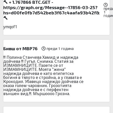
🔨 + 1.767866 BTC.GET -
https://graph.org/Message--17856-03-25?
пред
1
hs=d00fe0fb7d542beb3f67c4aafa93b42f&
годи
🔨
ymqof1
Бивш от МВР76
преди 1 година
!!! Полина Станчева Хамид и надежда
дойчева !!! Гугъл. Снимка. Статия за
ИЗМАМНИЦИТЕ. Пазете се от
ИЗМАМНИЦИТЕ. Моята "жена"
надежда дойчева е като египетска
богиня в тялото е стройна, а у главата е
Крокодил. Убавецо надеждо дойчева се
оказа голем чаровник. Грозотията
надежда дойчева е с перфектен
външен вид.!!!. Мършоооо Грозна.