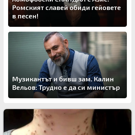
Ромският славей обиди гейовете
в песен!
Музикантът и бивш зам. Калин
Вельов: Трудно е да си министър