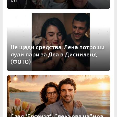
Не щади средства: Лена потроши
луди пари за Деа в Дисниленд
(ФОТО)
След "Ергенът": Свекърва избира