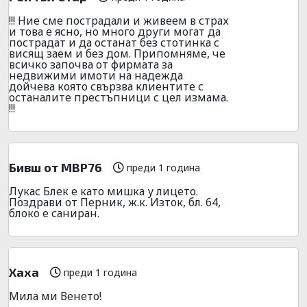
!!! Ние сме пострадали и живеем в страх
и това е ясно, но много други могат да
пострадат и да останат без стотинка с
висящ заем и без дом. Припомняме, че
всичко започва от фирмата за
недвижими имоти на надежда
дойчева която свързва клиентите с
останалите престъпници с цел измама.
!!!
Бивш от МВР76
преди 1 година
Лукас Блек е като мишка у лицето.
Поздрави от Перник, ж.к. Изток, бл. 64,
блоко е саниран.
Хаха
преди 1 година
Мила ми Венето!