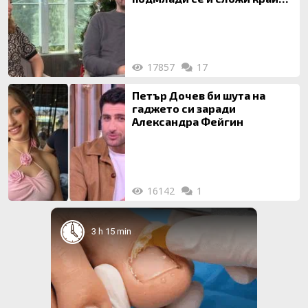
на 20-годишен брак
17857
17
Петър Дочев би шута на
гаджето си заради
Александра Фейгин
16142
1
3 h 15 min