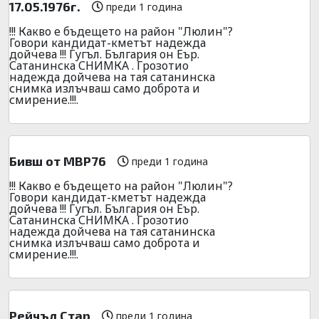
17.05.1976г.
преди 1 година
!!! Какво е бъдещето на район "Люлин"?
Говори кандидат-кметът надежда
дойчева !!! Гугъл. България он Еър.
Сатанинска СНИМКА . Грозотио
надежда дойчева на тая сатанинска
снимка излъчваш само доброта и
смирение.!!!.
Бивш от МВР76
преди 1 година
!!! Какво е бъдещето на район "Люлин"?
Говори кандидат-кметът надежда
дойчева !!! Гугъл. България он Еър.
Сатанинска СНИМКА . Грозотио
надежда дойчева на тая сатанинска
снимка излъчваш само доброта и
смирение.!!!.
Рейчъл Стар
преди 1 година