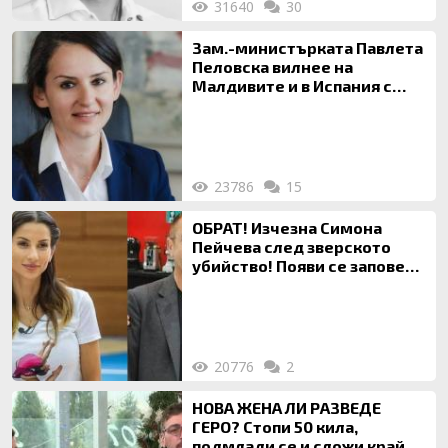
31640
30
Зам.-министърката Павлета
Пеловска вилнее на
Малдивите и в Испания с
богата любовница – брокер
на недвижими имоти
23786
15
ОБРАТ! Изчезна Симона
Пейчева след зверското
убийство! Появи се заповед
за локализирането й
20776
2
НОВА ЖЕНА ЛИ РАЗВЕДЕ
ГЕРО? Стопи 50 кила,
подмлади се и сложи край