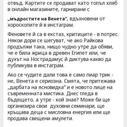
отвъд. Картите се продават като топъл хляб
в онлайн магазините, гарнирани с
, вдъхновени от
„мъдростите на Венета“
хороскопите й в инстаграм.
Феновете й са в екстаз, критиците - в потрес.
Някои дори се шегуват, че ако Райкова
продължи така, нищо чудно утре да обяви,
че е била жрица в древен Египет или, че
духът на Нострадамус й диктува какво да
публикува в инстаграм.
Ако се чудите дали това е само пиар трик -
не, Венета е сериозна. Смята, че притежава
„дарбата на ясновидка“ и е новото лице на
съвременната мистика. Днес гледа в
бъдещето, а утре - кой знае? Може би ще
организира свои духовни семинари, ще
кръщава деца с мисловна енергия или ще
продава свещени амулети.