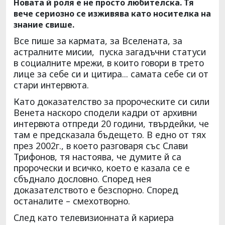
Новата й роля е не просто любителска. Тя
вече сериозно се изживява като носителка на
знание свише.
Все пише за кармата, за Вселената, за
астралните мисии, пуска загадъчни статуси
в социалните мрежи, в които говори в трето
лице за себе си и цитира... самата себе си от
стари интервюта.
Като доказателство за пророческите си сили
Венета наскоро сподели кадри от архивни
интервюта отпреди 20 години, твърдейки, че
там е предсказала бъдещето. В едно от тях
през 2002г., в което разговаря със Слави
Трифонов, тя настоява, че думите й са
пророчески и всичко, което е казала се е
сбъднало дословно. Според нея
доказателството е безспорно. Според
останалите – смехотворно.
След като телевизионната й кариера