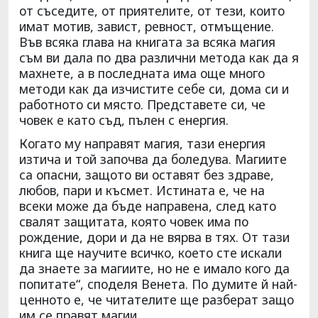
от съседите, от приятелите, от тези, които
имат мотив, завист, ревност, отмъщение.
Във всяка глава на книгата за всяка магия
съм ви дала по два различни метода как да я
махнете, а в последната има още много
методи как да изчистите себе си, дома си и
работното си място. Представете си, че
човек е като съд, пълен с енергия.
Когато му направят магия, тази енергия
изтича и той започва да боледува. Магиите
са опасни, защото ви оставят без здраве,
любов, пари и късмет. Истината е, че на
всеки може да бъде направена, след като
свалят защитата, която човек има по
рождение, дори и да не вярва в тях. От тази
книга ще научите всичко, което сте искали
да знаете за магиите, но не е имало кого да
попитате“, споделя Венета. По думите й най-
ценното е, че читателите ще разберат защо
им се правят магии.