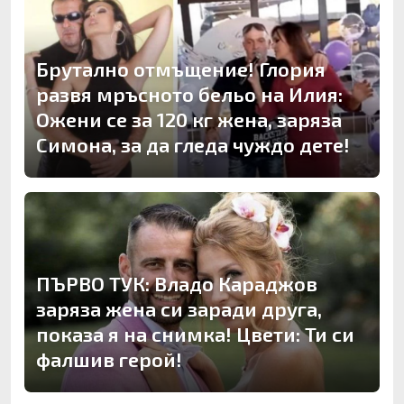
Брутално отмъщение! Глория
развя мръсното бельо на Илия:
Ожени се за 120 кг жена, заряза
Симона, за да гледа чуждо дете!
ПЪРВО ТУК: Владо Караджов
заряза жена си заради друга,
показа я на снимка! Цвети: Ти си
фалшив герой!