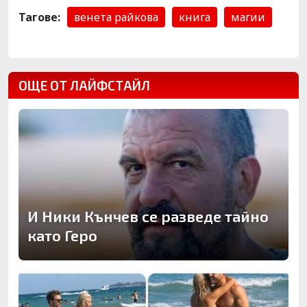
Тагове:
венета райкова
книга
магии
ОЩЕ ОТ ЛАЙФСТАЙЛ
И Ники Кънчев се разведе тайно
като Геро