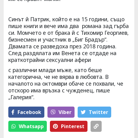
Синът й Патрик, който е на 15 години, също
пише книги и вече има два романа зад гърба
си. Момчето е от брака й с Тихомир Георгиев,
бизнесмен и участник в „Биг Брадър“.
Двамата се разведоха през 2018 година.
След раздялата им Венета се отдаде на
краткотрайни сексуални афери
с различни млади мъже, като беше
категорична, че не вярва в любовта. В
началото на октомври обаче се похвали, че
отскоро има връзка с чужденец, пише
„Галерия“.
Facebook
Viber
Тwitter
Whatsapp
Pinterest