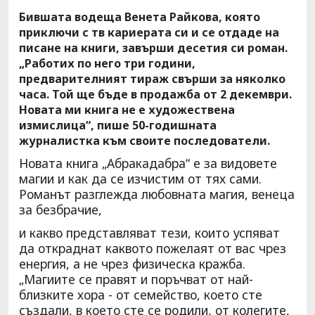
Бившата водеща Венета Райкова, която
приключи с тв кариерата си и се отдаде на
писане на книги, завърши десетия си роман.
„Работих по него три години,
предварителният тираж свърши за няколко
часа. Той ще бъде в продажба от 2 декември.
Новата ми книга не е художествена
измислица“, пише 50-годишната
журналистка към своите последователи.
Новата книга „Абракадабра“ е за видовете
магии и как да се изчистим от тях сами.
Романът разглежда любовната магия, венеца
за безбрачие,
и какво представляват тези, които успяват
да откраднат каквото пожелаят от вас чрез
енергия, а не чрез физическа кражба.
„Магиите се правят и поръчват от най-
близките хора - от семейство, което сте
създали, в което сте се родили, от колегите,