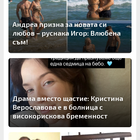
Андреа призна за новата си
любов – руснака Игор: Влюбена
съм!
Драма вместо щастие: Кристина
Верославова е в болница с
високорискова бременност