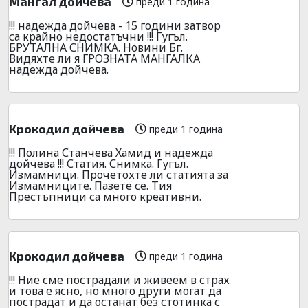
Мангал дойчева
преди 1 година
!!! надежда дойчева - 15 години затвор
са крайно недостатъчни !!! Гугъл.
БРУТАЛНА СНИМКА. Новини Бг.
Видяхте ли я ГРОЗНАТА МАНГАЛКА
надежда дойчева.
Крокодил дойчева
преди 1 година
!!! Полина Станчева Хамид и надежда
дойчева !!! Статия. Снимка. Гугъл.
Измамници. Прочетохте ли статията за
Измамниците. Пазете се. Тия
Престъпници са много креативни.
Крокодил дойчева
преди 1 година
!!! Ние сме пострадали и живеем в страх
и това е ясно, но много други могат да
пострадат и да останат без стотинка с