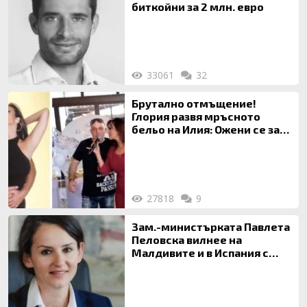
биткойни за 2 млн. евро
33061
32
Брутално отмъщение!
Глория развя мръсното
бельо на Илия: Ожени се за
120 кг жена, заряза Симона,
за да гледа чуждо дете!
27818
9
Зам.-министърката Павлета
Пеловска вилнее на
Малдивите и в Испания с
богата любовница – брокер
на недвижими имоти