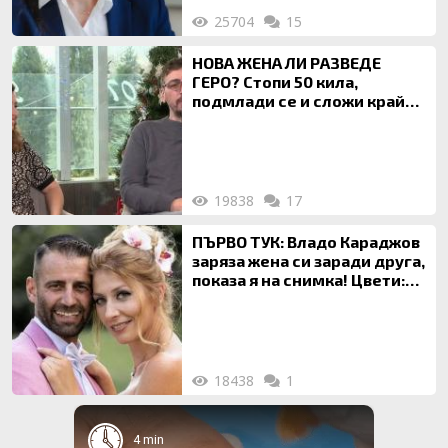
25704
15
НОВА ЖЕНА ЛИ РАЗВЕДЕ
ГЕРО? Стопи 50 кила,
подмлади се и сложи край
на 20-годишен брак
19838
17
ПЪРВО ТУК: Владо Караджов
заряза жена си заради друга,
показа я на снимка! Цвети:
Ти си фалшив герой!
18438
1
4 min