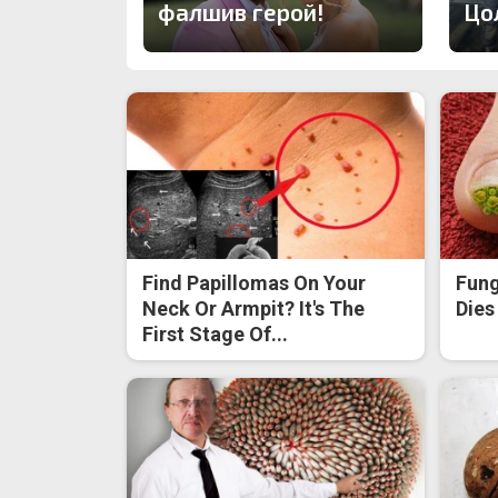
фалшив герой!
Цо
Find Papillomas On Your
Fung
Neck Or Armpit? It's The
Dies
First Stage Of...