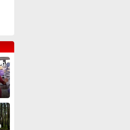
е!
20
в