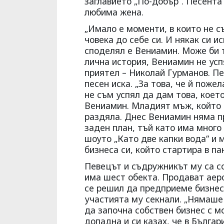
заглавието „По-добър“. Песента
любима жена.
„Имало е моменти, в които не с
човека до себе си. И някак си ис
споделял е Вениамин. Може би 
лична история, Вениамин не усп
приятел – Николай Гурманов. Пе
песен иска. „За това, че й поже
не съм успял да дам това, коет
Вениамин. Младият мъж, който н
раздяла. Днес Вениамин няма пр
заден план, тъй като има много
шоуто „Като две капки вода“ и 
бизнеса си, който стартира в п
Певецът и съдружникът му са со
има шест обекта. Продават аер
се решил да предприеме бизнес
участията му секнали. „Нямаше
да започна собствен бизнес с м
допадна и си казах, че в Българ