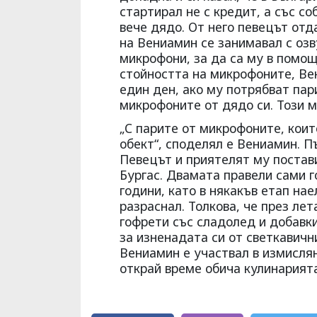
стартирал не с кредит, а със с
вече дядо. От него певецът отд
на Вениамин се занимавал с оз
микрофони, за да са му в помощ
стойността на микрофоните, Вен
един ден, ако му потрябват пар
микрофоните от дядо си. Този 
„С парите от микрофоните, коит
обект“, споделял е Вениамин. П
Певецът и приятелят му постави
Бургас. Двамата правели сами г
години, като в някакъв етап нае
разраснал. Толкова, че през ле
гофрети със сладолед и добавк
за изненадата си от светкавичн
Вениамин е участвал в измислян
открай време обича кулинарията