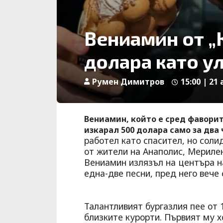
Вениамин от „
долара като у
Румен Димитров
15:00 | 21 
Вениамин, който е сред фаворит
изкарал 500 долара само за два 
работел като спасител, но сол
от жители на Анаполис, Мерилен
Вениамин излязъл на центъра н
една-две песни, пред него вече 
Талантливият бургазлия пее от 1
близките курорти. Първият му хо