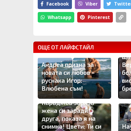
Facebook
Viber
Тwitte
Whatsapp
Pinterest
ОЩЕ ОТ ЛАЙФСТАЙЛ
Др
ща
Андреа призна за
Ве
новата си любов –
бо
руснака Игор:
ви
Влюбена съм!
бр
ПЪРВО ТУК: Владо
Караджов заряза
жена си заради
друга, показа я на
снимка! Цвети: Ти си
На