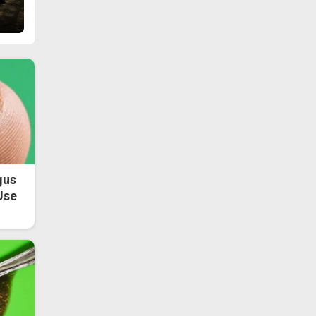
gus
Use