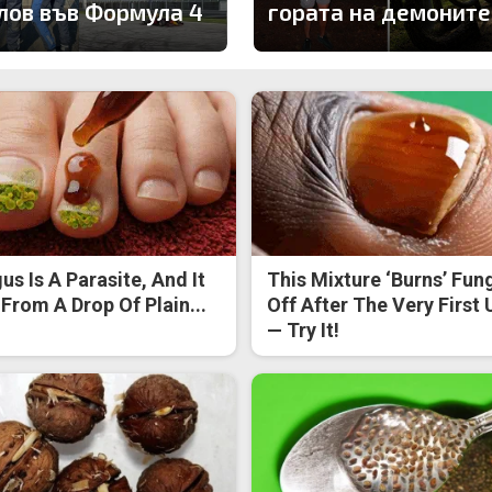
лов във Формула 4
гората на демоните
us Is A Parasite, And It
This Mixture ‘Burns’ Fun
 From A Drop Of Plain...
Off After The Very First 
— Try It!