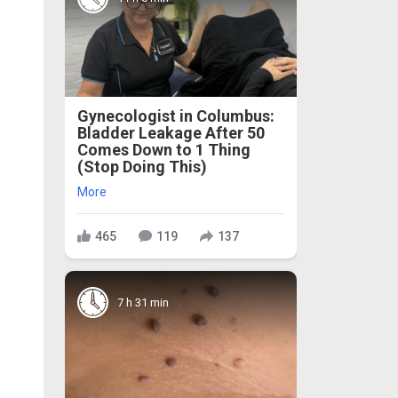
Gynecologist in Columbus:
Bladder Leakage After 50
Comes Down to 1 Thing
(Stop Doing This)
More
465
119
137
7 h 31 min