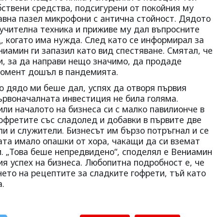
обствени средства, подсигурени от покойния му
авна пазел микрофони с антична стойност. Дядото
вучителна техника и приживе му дал въпросните
, когато има нужда. След като се информирал за
иамин ги запазил като вид спестяване. Смятал, че
и, за да направи нещо значимо, да продаде
момент дошъл в пандемията.
о дядо ми беше дал, успях да отворя първия
ървоначалната инвестиция не била голяма.
ли началото на бизнеса си с малко павилионче в
офретите със сладолед и добавки в първите две
ли и служители. Бизнесът им бързо потръгнал и се
тата имало опашки от хора, чакащи да си вземат
и. „Това беше непредвидено“, споделял е Вениамин
ия успех на бизнеса. Любопитна подробност е, че
ето на рецептите за сладките гофрети, тъй като
.