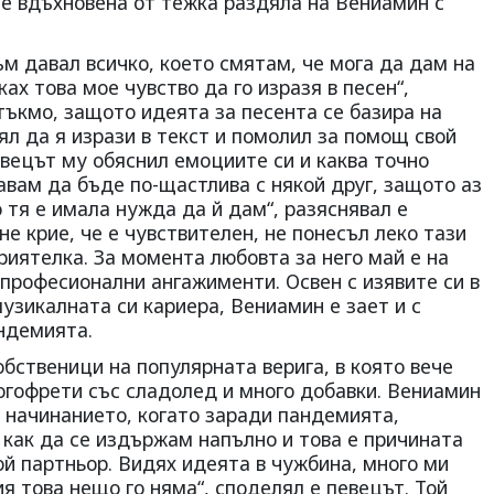
 е вдъхновена от тежка раздяла на Вениамин с
ъм давал всичко, което смятам, че мога да дам на
ках това мое чувство да го изразя в песен“,
тъкмо, защото идеята за песента се базира на
ял да я изрази в текст и помолил за помощ свой
вецът му обяснил емоциите си и каква точно
лавам да бъде по-щастлива с някой друг, защото аз
о тя е имала нужда да й дам“, разяснявал е
е крие, че е чувствителен, не понесъл леко тази
иятелка. За момента любовта за него май е на
 професионални ангажименти. Освен с изявите си в
музикалната си кариера, Вениамин е зает и с
андемията.
бственици на популярната верига, в която вече
огофрети със сладолед и много добавки. Вениамин
 начинанието, когато заради пандемията,
 как да се издържам напълно и това е причината
ой партньор. Видях идеята в чужбина, много ми
ия това нещо го няма“, споделял е певецът. Той