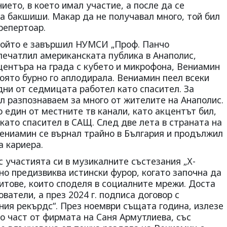
ието, в което имал участие, а после да се
а бакшиши. Макар да не получавал много, той бил
репертоар.
 който е завършил НУМСИ „Проф. Панчо
впечатлил американската публика в Анаполис,
центъра на града с кубето и микрофона, Вениамин
оято бурно го аплодирала. Вениамин пеел всеки
 дни от седмицата работел като спасител. За
л разпознаваем за много от жителите на Анаполис.
 един от местните тв канали, като акцентът бил,
 като спасител в САЩ. След две лета в страната на
ениамин се върнал трайно в България и продължил
а кариера.
с участията си в музикалните състезания „Х-
 но предизвиква истински фурор, когато започна да
хитове, които споделя в социалните мрежи. Доста
ватели, а през 2024 г. подписа договор с
ия рекърдс“. През ноември същата година, излезе
о част от фирмата на Саня Армутлиева, със