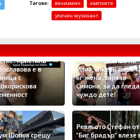
Тагове:
вениамин
каапките
r
уличен музикант
Брутално отмъщени
ама вместо
Глория развя
стие: Кристина
мръсното бельо на
рославова е в
Илия: Ожени се за 1
лница с
кг жена, заряза
сокорискова
Симона, за да гледа
еменност
чуждо дете!
Ревльото Стефан от
ум Шопов срещу
"Биг брадър" влезе 