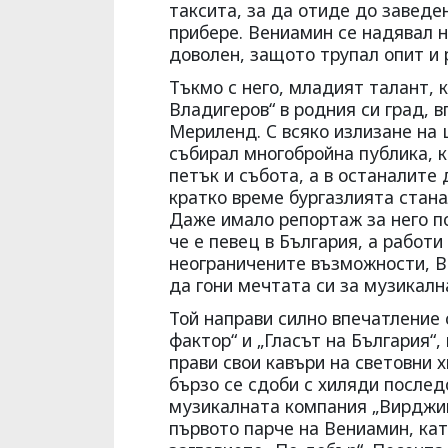
таксита, за да отиде до заведен
прибере. Вениамин се надявал н
доволен, защото трупал опит и 
Тъкмо с него, младият талант,
Владигеров“ в родния си град, 
Мериленд. С всяко излизане на 
събирал многобройна публика, к
петък и събота, а в останалите
кратко време бургазлията стана
Даже имало репортаж за него по
че е певец в България, а работи
неограничените възможности, В
да гони мечтата си за музикалн
Той направи силно впечатление 
фактор“ и „Гласът на България“,
прави свои кавъри на световни 
бързо се сдоби с хиляди последо
музикалната компания „Вирджин
първото парче на Вениамин, кат