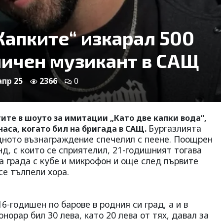
Капките“ изкарал 500
личен музикант в САЩ
апр 25
2366
0
ите в шоуто за имитации „Като две капки вода“,
Бургазлията
часа, когато бил на бригада в САЩ.
идното възнаграждение спечелил с пеене. Поощрен
д, с които се сприятелил, 21-годишният тогава
а града с кубе и микрофон и още след първите
се тълпели хора.
6-годишен по барове в родния си град, а и в
норар бил 30 лева, като 20 лева от тях, давал за