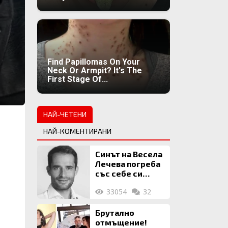
Find Papillomas On Your
Neck Or Armpit? It's The
First Stage Of...
НАЙ-ЧЕТЕНИ
НАЙ-КОМЕНТИРАНИ
Синът на Весела
Лечева погреба
със себе си
биткойни за 2
33054
32
млн. евро
Брутално
отмъщение!